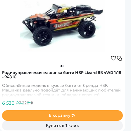
Радиоуправляемая машинка багги HSP Lizard BB 4WD 1:18
- 94810
Обновлённая модель в кузове багги от бренда HSP.
Машинка деально подойдёт для начинающих любителей
радиоуправляемой техники, обладает хорошей
управляемостью и комфортной скоростью.
6 530 ₽
7 220 ₽
В корзину
Купить в 1 клик