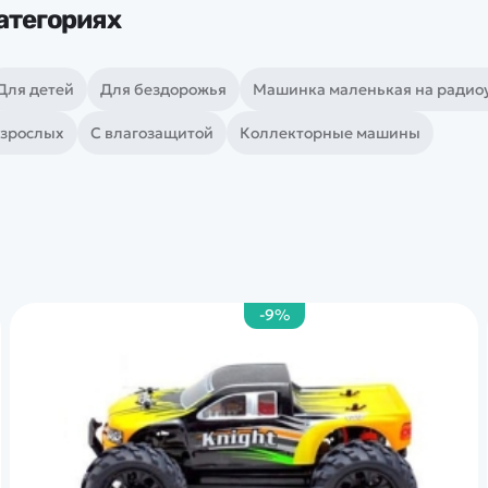
атегориях
Для детей
Для бездорожья
Машинка маленькая на радио
взрослых
С влагозащитой
Коллекторные машины
-9%