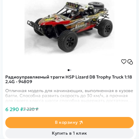
Радиоуправляемый трагги HSP Lizard DB Trophy Truck 1:18
2.4G - 94809
Отличная модель для начинающих, выполненная в кузове
багги. Способна развить скорость до 30 км/ч, а прочная
для своего класса шасси способна выдержать достаточно
сильные нагрузки, как на ухабах, так и на скоростных
6 290 ₽
7 220 ₽
асфальтовых заездах.
В корзину
Купить в 1 клик