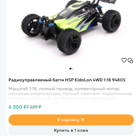
Радиоуправляемый багги HSP EidoLon 4WD 1:18 94805
Масштаб 1:18, полный привод, коллекторный мотор,
масляные амортизаторы, полный комплект подшипников.
Скорость до 40 км/ч, до 20 минут без подзарядки.
6 300 ₽
7 220 ₽
В корзину
Купить в 1 клик