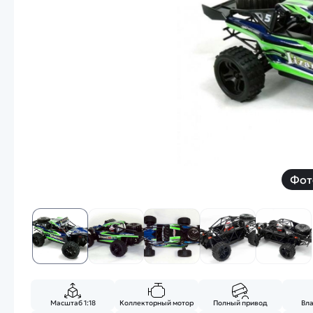
Смотреть
Запчасти
Дроны с 4k камеро
Уцененные товары
Просмотренные товары
Скид
Скоростной катер
Вертолетик для дет
Машины 1 к 10
Фот
Смотреть
Масштаб 1:18
Коллекторный мотор
Полный привод
Вл