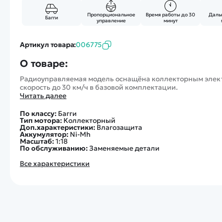
Пропорциональное
Время работы до 30
Дальн
Багги
управление
минут
Артикул товара:
006775
О товаре:
Радиоуправляемая модель оснащёна коллекторным элект
скорость до 30 км/ч в базовой комплектации.
Читать далее
По классу:
Багги
Тип мотора:
Коллекторный
Доп.характеристики:
Влагозащита
Аккумулятор:
Ni-Mh
Масштаб:
1:18
По обслуживанию:
Заменяемые детали
Все характеристики