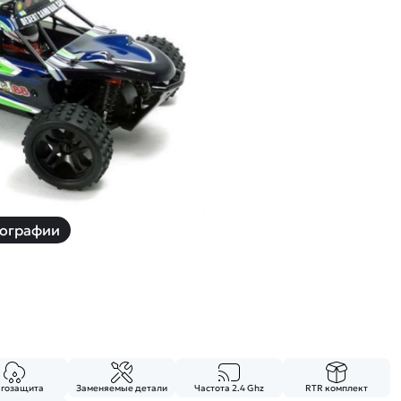
й
Заказать звонок
ки
ей ну пульте
Наши соцсети:
-30%
ографии
агозащита
Заменяемые детали
Частота 2.4 Ghz
RTR комплект