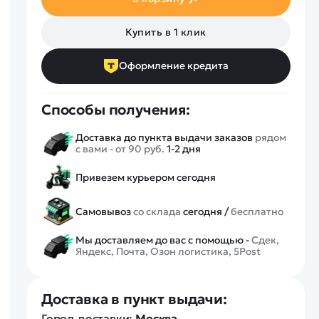
Спецтехника
Железные дороги
Купить в 1 клик
Конструкторы
Запчасти для моделей
Оформление кредита
Способы получения:
Доставка до пункта выдачи заказов
рядом
с вами - от 90 руб.
1-2 дня
Привезем курьером сегодня
Самовывоз
со склада
сегодня /
бесплатно
Мы доставляем до вас с помощью -
Сдек,
Яндекс, Почта, Озон логистика, 5Post
Доставка в пункт выдачи:
Город доставки:
Москва