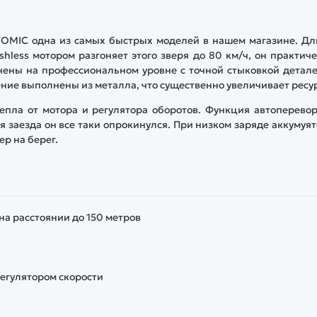
TOMIC одна из самых быстрых моделей в нашем магазине. Дл
shless мотором разгоняет этого зверя до 80 км/ч, он практич
нены на профессиональном уровне с точной стыковкой детал
ение выполнены из металла, что существенно увеличивает ресур
епла от мотора и регулятора оборотов. Функция автоперево
я заезда он все таки опрокинулся. При низком заряде аккумуя
ер на берег.
на расстоянии до 150 метров
егулятором скорости