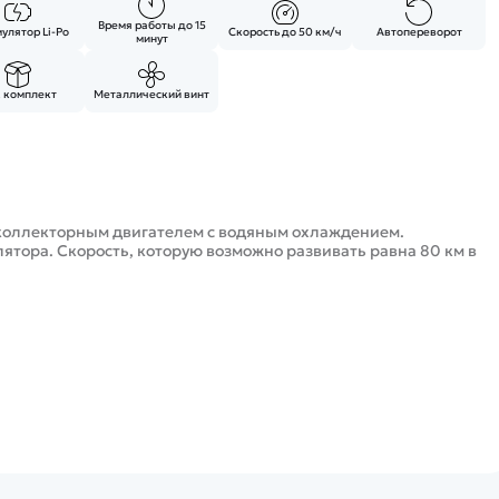
Время работы до 15
улятор Li-Po
Скорость до 50 км/ч
Автопереворот
минут
 комплект
Металлический винт
коллекторным двигателем с водяным охлаждением.
ятора. Скорость, которую возможно развивать равна 80 км в