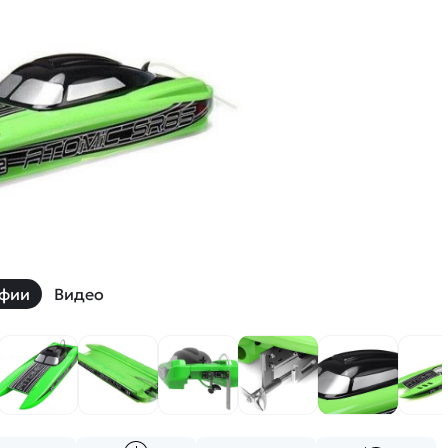
й
Заказать звонок
ки
ей ну пульте
Наши соцсети:
-30%
фии
Видео