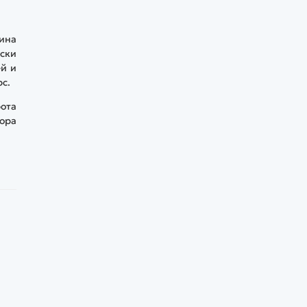
ина
ески
ей и
с.
рота
тора