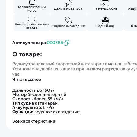
Бесколлекторный
Дальность до 150 м
Частота 2.4Ghz
Аккум
мотор
Оповещение о низком
Водяное охлаждение
Задний ход
RTR
заряде
Артикул товара:
003386
О товаре:
Радиоуправляемый скоростной катамаран с мощным бес
Установлена двойная защита при низком разряде аккумул
час.
Читать далее
Дальность
до 150 м
Мотор
бесколлекторный
Скорость
более 55 км/ч
Тип судна
катамаран
Аккумулятор:
Li-Po
Функции:
водяное охлаждение
Все характеристики