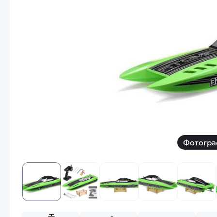
Смотреть
Запчасти
Дроны с 4k камеро
Уцененные товары
Просмотренные товары
Скид
Скоростной катер
Вертолетик для дет
Машины 1 к 10
Фотогра
Смотреть