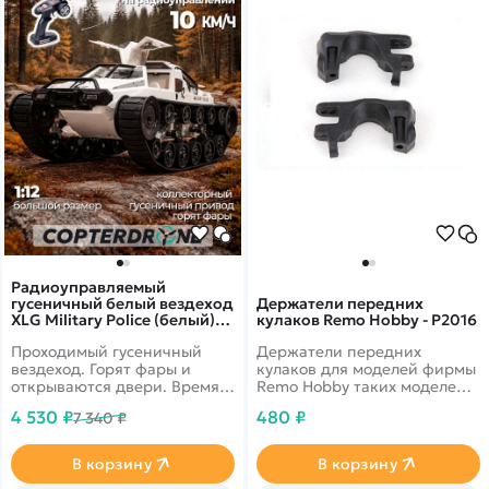
Радиоуправляемый
гусеничный белый вездеход
Держатели передних
XLG Military Police (белый)
кулаков Remo Hobby - P2016
RTR масштаб 1:12 2.4G -
Проходимый гусеничный
Держатели передних
G2061-WHITE
вездеход. Горят фары и
кулаков для моделей фирмы
открываются двери. Время
Remo Hobby таких моделей
работы до 30 минут
как:&nbsp;RH8065, RH8066,
4 530 ₽
480 ₽
7 340 ₽
RH8036, RH8035, RH8081,
RH8085, RH8051,
RH8055,&nbsp;RH8025 и для
В корзину
В корзину
моделей 10 масштаба: