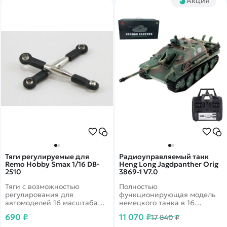
Акция
Тяги регулируемые для
Радиоуправляемый танк
Remo Hobby Smax 1/16 DB-
Heng Long Jagdpanther Orig
2510
3869-1 V7.0
Тяги с возможностью
Полностью
регулирования для
функционирующая модель
автомоделей 16 масштаба
немецкого танка в 16
фирмы Remo Hobby.
масштабе. С пульта можно
690 ₽
11 070 ₽
17 840 ₽
Подходит для передних и
управлять башней,