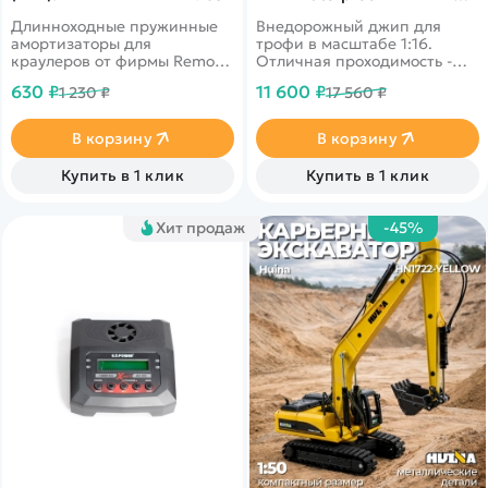
масштаб 1:16 2.4G -
Длинноходные пружинные
Внедорожный джип для
136161DF|R62111
амортизаторы для
трофи в масштабе 1:16.
краулеров от фирмы Remo
Отличная проходимость -
Hobby для моделей линейки
вездеходные колеса,
630 ₽
11 600 ₽
1 230 ₽
17 560 ₽
BATMAN
сверхмягкие шины с
противоскользящим
покрытием, светодиодные
В корзину
В корзину
фары, влагозащита. Яркий
стильный корпус желтого
Купить в 1 клик
Купить в 1 клик
цвета.
Хит продаж
-45%