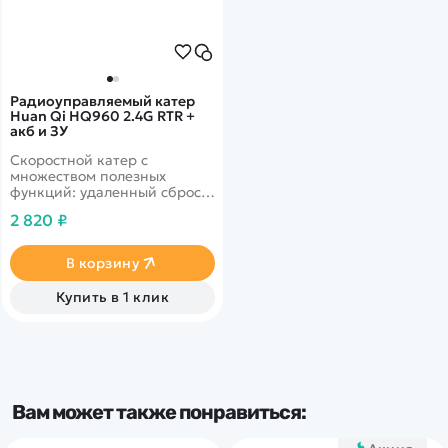
Радиоуправляемый катер
Huan Qi HQ960 2.4G RTR +
акб и ЗУ
Скоростной катер с
множеством полезных
функций: удаленный сброс
при опрокидывании,
2 820 ₽
функция возврата, функция
защиты от низкого
напряжения, функция
В корзину
контроля воды. Аккумулятор
- Li-Po 7.4V 1100 mAh
Купить в 1 клик
Вам может также понравиться: