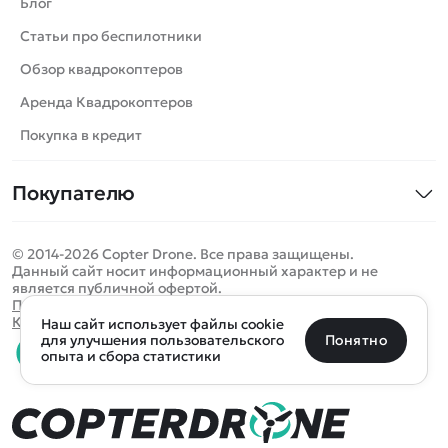
Блог
Катера
Статьи про беспилотники
Роботы
Обзор квадрокоптеров
Самолеты
Аренда Квадрокоптеров
Сборные модели
Покупка в кредит
Детские электромобили
Покупателю
Спецтехника
Контакты
Железные дороги
© 2014-2026 Copter Drone. Все права защищены.
Оплата и доставка
Игрушки
Данный сайт носит информационный характер и не
является публичной офертой.
Помощь
Запчасти для моделей
Определить местоположение
Политика конфиденциальности
Карта сайта
Наш сайт использует файлы cookie
Отследить заказ
Бренды
Санкт-Петербург
Москва
Майкоп
Уфа
Понятно
для улучшения пользовательского
опыта и сбора статистики
Оплата на сайте
Улан-Удэ
Пермь
Псков
Ростов-на-Дону
0 товаров
Очистить
Все подборки
В корзину
0 ₽
Ещё более 300 населённых пунктов