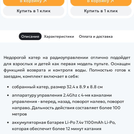
В корзину
В корзину
радиоуправляемой моделью.
типов судов и развить
Легкость в управлении и
навыки моделирования и
Купить в 1 клик
Купить в 1 клик
надежность конструкции
конструирования. Это
делают его идеальным
прекрасный способ
выбором для начинающих и
провести время на свежем
опытных пользователей.
воздухе, в компании
единомышленников,
Описание
Характеристики
Оплата и доставка
объединенных общим
увлечением.
Недорогой катер на радиоуправлении отлично подойдет
для взрослых и детей как первая модель пульте. Оснащен
функцией возврата и контроля воды. Полностью готов к
заездам, комплект включает в себя:
собранный катер, размер 32.4 x 8.9 x 8.8 см
аппаратуру управления 2.4Ghz с 4-мя каналами
управления - вперед, назад, поворот налево, поворот
направо. Дальность действия составляет более 100
метров
аккумуляторная батарея Li-Po 7.4v 1100mAh Li-Po,
которая обеспечит более 12 минут катания