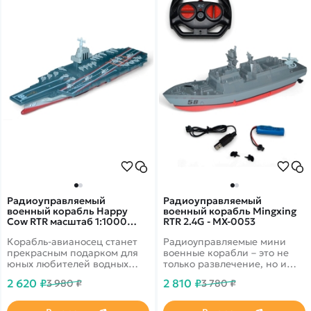
Радиоуправляемый
Радиоуправляемый
военный корабль Happy
военный корабль Mingxing
Cow RTR масштаб 1:1000
RTR 2.4G - MX-0053
2.4G - 777-340
Корабль-авианосец станет
Радиоуправляемые мини
прекрасным подарком для
военные корабли – это не
юных любителей водных
только развлечение, но и
приключений, а также для
возможность окунуться в
2 620 ₽
2 810 ₽
3 980 ₽
3 780 ₽
взрослых, желающих
историю военно-морского
испытать радость
флота, изучить особенности
управления
конструкции различных