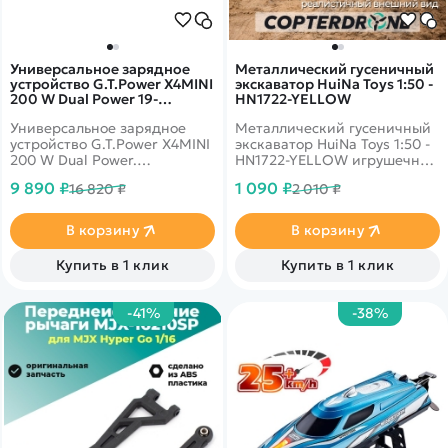
Универсальное зарядное
Металлический гусеничный
устройство G.T.Power X4MINI
экскаватор HuiNa Toys 1:50 -
200 W Dual Power 19-
HN1722-YELLOW
26/220В, 10Aх4 - GTP-
Универсальное зарядное
Металлический гусеничный
X4MINI200
устройство G.T.Power X4MINI
экскаватор HuiNa Toys 1:50 -
200 W Dual Power.
HN1722-YELLOW игрушечная
Одновременная зарядка
спецтехника имеет
9 890 ₽
1 090 ₽
16 820 ₽
2 010 ₽
двух разных типов батарей.
реалистичный дизайн,
Встроенный блок питания.
благодаря которому
представленная модель
В корзину
В корзину
ничем не отличается от
настоящего экскаватора.
Купить в 1 клик
Купить в 1 клик
-41%
-38%