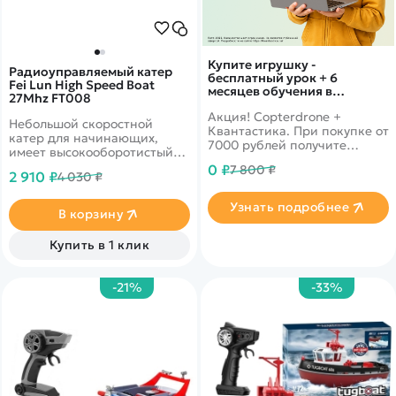
Купите игрушку -
Радиоуправляемый катер
бесплатный урок + 6
Fei Lun High Speed Boat
месяцев обучения в
27Mhz FT008
подарок!
Акция! Copterdrone +
Небольшой скоростной
Квантастика. При покупке от
катер для начинающих,
7000 рублей получите
имеет высокооборотистый
уникальное предложение от
мотор, который разгоняет
0 ₽
7 800 ₽
нашего партнера
2 910 ₽
4 030 ₽
лодку до 15 км/ч
Узнать подробнее
В корзину
Купить в 1 клик
-21%
-33%