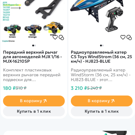
Передний верхний рычаг
Радиоуправляемый катер
для автомоделей MJX 1/16 -
CS Toys WindStrom (36 см, 25
MJX-16210SP
км/ч) - HJ823-BLUE
Комплект пластиковых
Радиоуправляемый катер
верхних рычагов передней
WindStorm (36 см, 25 км/ч) -
подвески для
HJ823-BLUE - этот
радиоуправляемых
обновленная версия
180 ₽
3 210 ₽
310 ₽
5 240 ₽
автомоделей MJX масштаба
великолепного катера HJ808
1/16.
несмотря на свой небольшой
размер, может достичь
В корзину
В корзину
максимальной скорости 25
км/ч, благодаря мощному
Купить в 1 клик
Купить в 1 клик
коллекторному
электродвигателю!