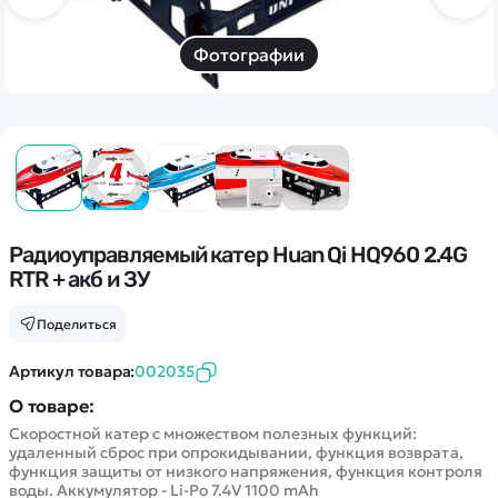
Дополнительный способ связи
WhatsApp/Мобильный
Фотографии
Есть вопрос? Можем связаться с вами
Заказать звонок
Наши соцсети:
Радиоуправляемый катер Huan Qi HQ960 2.4G
RTR + акб и ЗУ
Поделиться
Каталог
Артикул товара:
002035
О товаре:
Квадрокоптеры
Информация
Скоростной катер с множеством полезных функций:
Машинки
удаленный сброс при опрокидывании, функция возврата,
Танки
функция защиты от низкого напряжения, функция контроля
Оптовые продажи
воды. Аккумулятор - Li-Po 7.4V 1100 mAh