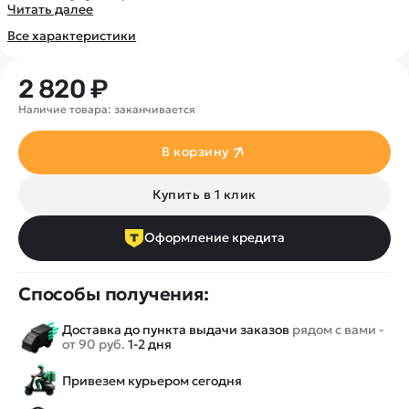
Покупателю
Вертолеты
Читать далее
Блог
Катера
Все характеристики
Статьи про беспилотники
Контакты
Роботы
Обзор квадрокоптеров
Оплата и доставка
Самолеты
2 820 ₽
Аренда Квадрокоптеров
Помощь
Сборные модели
Наличие товара: заканчивается
Покупка в кредит
Отследить заказ
Детские электромобили
Оплата на сайте
В корзину
Спецтехника
Железные дороги
Купить в 1 клик
Конструкторы
Запчасти для моделей
Оформление кредита
Способы получения:
Доставка до пункта выдачи заказов
рядом с вами -
от 90 руб.
1-2 дня
Привезем курьером сегодня