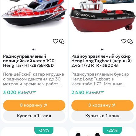
Радиоуправляемый
Радиоуправляемый буксир
полицейский катер 1:20
Heng Long Tugboat (черный)
Heng Tai - HT-2875B-RED
2.4G 1/72 RTR - 3800-B
Полицейский катер игрушка
Радиоуправляемый буксир
с радиусом действия до 30
Heng Long Tugboat в
метров и временем работы
масштабе 1:72. Мощные
до 20 минут. Лодка
двойные моторы.
3 020 ₽
2 430 ₽
3 870 ₽
3 630 ₽
выполнена в красном цвете.
Водонепроницаемая
конструкция палубы.
Пропорциональное рулевое
В корзину
В корзину
управление.
Купить в 1 клик
Купить в 1 клик
-34%
-25%