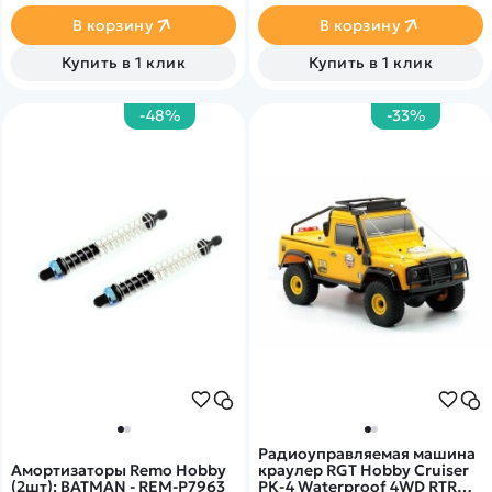
задних.&nbsp;
гусеницами, звуковыми,
дымовыми и световыми
В корзину
В корзину
эффектами. Модель сделана
с инфракрасным датчиком,
Купить в 1 клик
Купить в 1 клик
что позволит участвовать в
боях с Вашими
друзьями.&nbsp;
-48%
-33%
Радиоуправляемая машина
Амортизаторы Remo Hobby
краулер RGT Hobby Cruiser
(2шт): BATMAN - REM-P7963
РК-4 Waterproof 4WD RTR