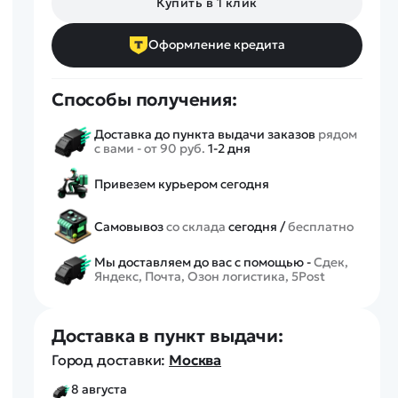
Купить в 1 клик
Спецтехника
Железные дороги
Оформление кредита
Конструкторы
Запчасти для моделей
Способы получения:
Доставка до пункта выдачи заказов
рядом
с вами - от 90 руб.
1-2 дня
Привезем курьером сегодня
Самовывоз
со склада
сегодня /
бесплатно
Мы доставляем до вас с помощью -
Сдек,
Яндекс, Почта, Озон логистика, 5Post
Доставка в пункт выдачи:
Город доставки:
Москва
8 августа