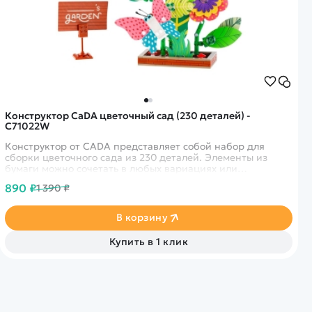
Конструктор CaDA цветочный сад (230 деталей) -
C71022W
Конструктор от CADA представляет собой набор для
сборки цветочного сада из 230 деталей. Элементы из
бумаги можно сочетать в любых вариациях или
нарисовать свои.
890 ₽
1 390 ₽
В корзину
Купить в 1 клик