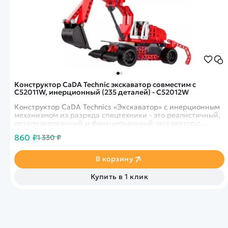
Конструктор CaDA Technic экскаватор совместим с
C52011W, инерционный (235 деталей) - C52012W
Конструктор CaDA Technics «Экскаватор» с инерционным
механизмом из разряда спецтехники - это реалистичный,
детализированный и функциональный экскаватор с
ковшом, который собирается из 235 пластиковых деталей.
860 ₽
1 330 ₽
В корзину
Купить в 1 клик