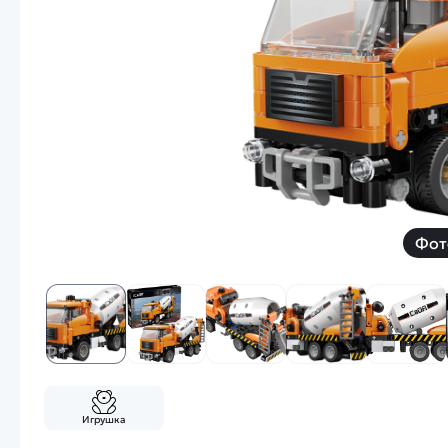
Смотреть
Запчасти
Дроны с 4k камеро
Уцененные товары
Просмотренные товары
Скид
Скоростной катер
Вертолетик для дет
Машины 1 к 10
Фот
Смотреть
Игрушка