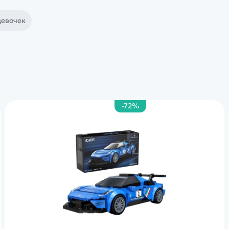
девочек
-72%