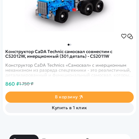
Конструктор CaDA Technic самосвал совместим с
C52012W, инерционный (301 деталь) - C52011W
Конструктор CaDA Technics «Самосвал» с инерционным
механизмом из разряда спецтехники - это реалистичный,
детализированный и функциональный самосвал, который
собирается из 301 пластиковой детали.
860 ₽
1 750 ₽
В корзину
Купить в 1 клик