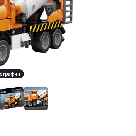
й
Заказать звонок
ки
ей ну пульте
Наши соцсети:
-30%
ографии