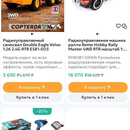
Радиоуправляемый
Радиоуправляемая машина
самосвал Double Eagle Volvo
ралли Remo Hobby Rally
1:26 2.4G RTR E581-003
Master 4WD RTR масштаб 1:8
2.4G - RH8081-ORAN
Модель ездит во всех
RH8081-ORAN Раллийная
направлениях, есть звуковые
радоуправляемая модель,
эффекты, кузов поднимается
идеально подойдет для
для выгрузки груза.
любителей, так и для
3 630 ₽
18 070 ₽
4 570 ₽
19 220 ₽
профессионалов.&nbsp;
Карданный полный привод,
сдвоенные тяги с
В корзину
В корзину
интегрированным
сервосейвером. Мотор
Купить в 1 клик
Купить в 1 клик
влагозащищен&nbsp;
-20%