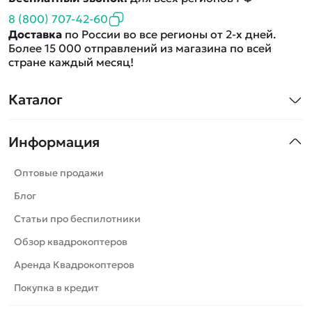
8 (800) 707-42-60
Доставка
по России во все регионы от 2-х дней.
Более 15 000 отправлений из магазина по всей
стране каждый месяц!
Каталог
Квадрокоптеры
Информация
Машинки
Танки
Оптовые продажи
Вертолеты
Блог
Катера
Статьи про беспилотники
Роботы
Обзор квадрокоптеров
Самолеты
Аренда Квадрокоптеров
Сборные модели
Покупка в кредит
Детские электромобили