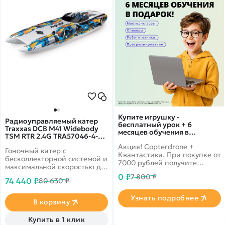
Купите игрушку -
Радиоуправляемый катер
бесплатный урок + 6
Traxxas DCB M41 Widebody
месяцев обучения в
TSM RTR 2.4G TRA57046-4-
подарок!
OR
Акция! Copterdrone +
Гоночный катер с
Квантастика. При покупке от
бесколлекторной системой и
7000 рублей получите
максимальной скоростью до
уникальное предложение от
65 км/ч! Эффективное
0 ₽
7 800 ₽
нашего партнера
74 440 ₽
80 630 ₽
водяное охлаждение и
оповещение о низком
Узнать подробнее
заряде аккумулятора
В корзину
Купить в 1 клик