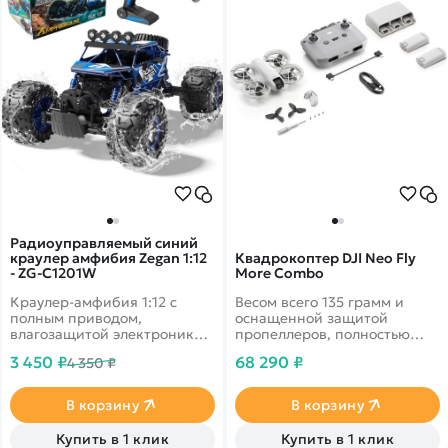
Радиоуправляемый синий
краулер амфибия Zegan 1:12
Квадрокоптер DJI Neo Fly
- ZG-C1201W
More Combo
Краулер-амфибия 1:12 с
Весом всего 135 грамм и
полным приводом,
оснащенной защитой
влагозащитой электроники
пропеллеров, полностью
для любого бездорожья.
закрывающей корпус, Neo
3 450 ₽
68 290 ₽
4 350 ₽
Скорость до 12 км/ч.
грациозно взлетает с вашей
ладони и автоматически
делает съемку.
В корзину
В корзину
Купить в 1 клик
Купить в 1 клик