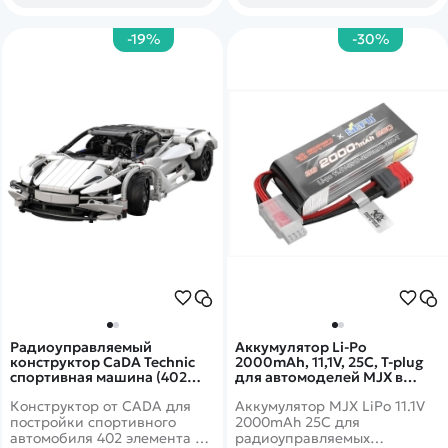
-19%
-30%
Радиоуправляемый
Аккумулятор Li-Po
конструктор CaDA Technic
2000mAh, 11,1V, 25C, T‐plug
спортивная машина (402
для автомоделей MJX в
детали) C51305W
12,14,16 масштабах - MJX-
Конструктор от CADA для
Аккумулятор MJX LiPo 11.1V
9.1.01.2.0020
постройки спортивного
2000mAh 25C для
автомобиля 402 элемента в
радиоуправляемых