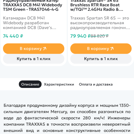
Радиоуправляемый катер
Traxxas Spartan® SR 6S
TRAXXAS DCB M41 Widebody
Brushless RTR Race Boat
TSM Green - TRA57046-4-G
w/TQi™ 2.4GHz Radio &
TSM® TRA103076-4-GREEN
Катамаран DCB M41
Traxxas Spartan SR 6S — это
Widebody разработан
высокопроизводительная
компанией DCB (Dave’s
радиоуправляемая гоночная
Custom Boats), основанной
лодка с бесколлекторным
74 440 ₽
79 940 ₽
88 820 ₽
Дейвом Хеммингсоном.
двигателем,
Является самой большой
предназначенная для
моделью в серии DCB M-
любителей скорости и
В корзину
В корзину
Series.
водных соревнований.
Модель оснащена системой
Купить в 1 клик
Купить в 1 клик
стабилизации TSM,
регулятором VXL-6s с
водяным охлаждением и
передатчиком TQi 2.4 ГГц.
Зелёный цвет корпуса
Описание
Характеристики
Оплата и доставка
придаёт лодке стильный
вид.
Благодаря продуманному дизайну корпуса и мощным 1350-
сильным двигателям Mercury, он способен разгоняться по
воде до фантастической скорости 280 км/ч! Инженеры
компании TRAXXAS в точности воспроизвели невероятный
внешний вид и основные конструктивные особенности