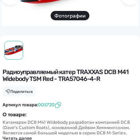
Дополнительный способ связи
WhatsApp/Мобильный
Фотографии
Есть вопрос? Можем связаться с вами
Заказать звонок
Наши соцсети:
Радиоуправляемый катер TRAXXAS DCB M41
Widebody TSM Red - TRA57046-4-R
Поделиться
Каталог
Артикул товара:
005720
О товаре:
Квадрокоптеры
Информация
Катамаран DCB M41 Widebody разработан компанией DCB
Машинки
(Dave’s Custom Boats), основанной Дейвом Хеммингсоном.
Танки
Является самой большой моделью в серии DCB M-Series.
Оптовые продажи
Читать далее