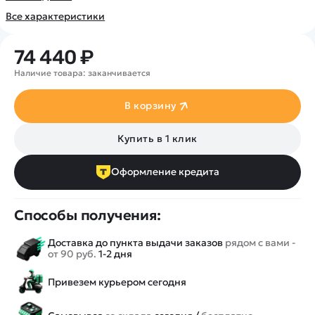
Покупателю
Вертолеты
Блог
Все характеристики
Катера
Статьи про беспилотники
Контакты
Роботы
Обзор квадрокоптеров
74 440 ₽
Оплата и доставка
Самолеты
Аренда Квадрокоптеров
Помощь
Наличие товара: заканчивается
Сборные модели
Покупка в кредит
Отследить заказ
Детские электромобили
В корзину
Оплата на сайте
Спецтехника
Купить в 1 клик
Железные дороги
Конструкторы
Оформление кредита
Запчасти для моделей
Способы получения:
Доставка до пункта выдачи заказов
рядом с вами -
от 90 руб.
1-2 дня
Привезем курьером сегодня