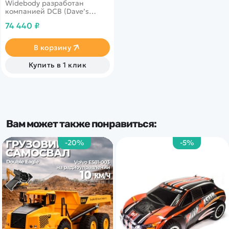
Widebody разработан
компанией DCB (Dave’s
Custom Boats), основанной
74 440 ₽
Дейвом Хеммингсоном.
Является самой большой
моделью в серии DCB M-
В корзину
Series.
Купить в 1 клик
Вам может также понравиться:
-20%
-5%