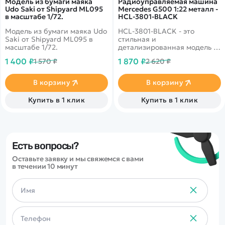
Модель из бумаги маяка
Радиоуправляемая машина
Udo Saki от Shipyard ML095
Mercedes G500 1:22 металл -
в масштабе 1/72.
HCL-3801-BLACK
Модель из бумаги маяка Udo
HCL-3801-BLACK - это
Saki от Shipyard ML095 в
стильная и
масштабе 1/72.
детализированная модель с
кузовом DIE-CAST,
1 400 ₽
1 870 ₽
1 570 ₽
2 620 ₽
светодиодной подсветкой
фар и эффектным
парогенератором с
В корзину
В корзину
подсветкой.
Открывающиеся двери,
Купить в 1 клик
Купить в 1 клик
капот и багажник делают
модель максимально
реалистичной. Отличный
вариант для игры и подарка.
Есть вопросы?
Оставьте заявку и мы свяжемся с вами
в течении 10 минут