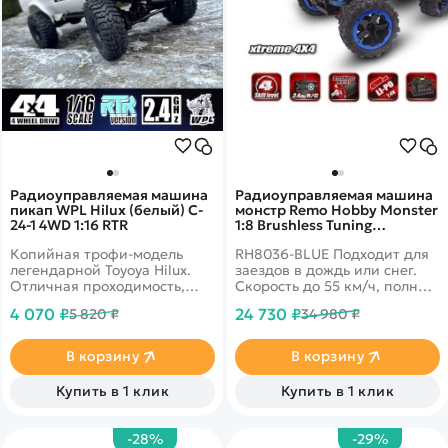
Радиоуправляемая машина
Радиоуправляемая машина
пикап WPL Hilux (белый) C-
монстр Remo Hobby Monster
24-1 4WD 1:16 RTR
1:8 Brushless Tuning
Dinasaurus Master RTR
Копийная трофи-модель
RH8036-BLUE Подходит для
RH8036-BLUE
легендарной Toyoya Hilux.
заездов в дождь или снег.
Отличная проходимость,
Скорость до 55 км/ч, полный
неразрезные мосты,
привод, масштаб 1:8
4 070 ₽
24 730 ₽
5 820 ₽
34 980 ₽
постоянный полный привод
позволят Вам окунуться в
мир бездорожья. Модель
В корзину
В корзину
выполнена в белом цвете.
Купить в 1 клик
Купить в 1 клик
-28%
-29%