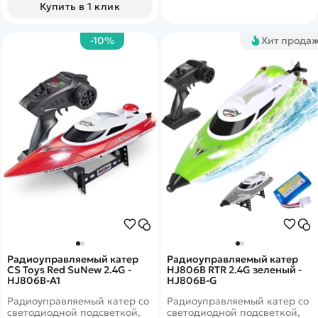
Купить в 1 клик
управления - 200 метров.
Время игры на одном заряде
до 20 минут. Цвет - чёрный.
-10%
Хит прода
Радиоуправляемый катер
Радиоуправляемый катер
CS Toys Red SuNew 2.4G -
HJ806B RTR 2.4G зеленый -
HJ806B-A1
HJ806B-G
Радиоуправляемый катер со
Радиоуправляемый катер со
светодиодной подсветкой,
светодиодной подсветкой,