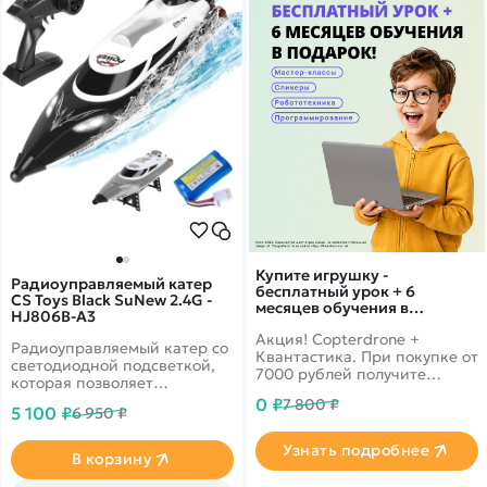
Купите игрушку -
Радиоуправляемый катер
бесплатный урок + 6
CS Toys Black SuNew 2.4G -
месяцев обучения в
HJ806B-A3
подарок!
Акция! Copterdrone +
Радиоуправляемый катер со
Квантастика. При покупке от
светодиодной подсветкой,
7000 рублей получите
которая позволяет
уникальное предложение от
использовать модель в
0 ₽
7 800 ₽
нашего партнера
5 100 ₽
6 950 ₽
тёмное время суток.
Благодаря мощному
Узнать подробнее
коллекторному двигателю,
В корзину
лодка может разгоняться до
35 км в час. Расстояние