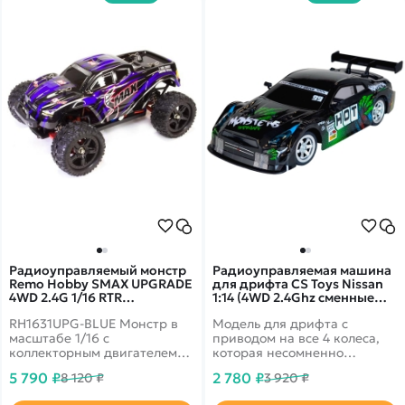
Радиоуправляемый монстр
Радиоуправляемая машина
Remo Hobby SMAX UPGRADE
для дрифта CS Toys Nissan
4WD 2.4G 1/16 RTR
1:14 (4WD 2.4Ghz сменные
RH1631UPG-BLUE
колеса) - DC191A-BG
RH1631UPG-BLUE Монстр в
Модель для дрифта с
масштабе 1/16 с
приводом на все 4 колеса,
коллекторным двигателем
которая несомненно
390 класса и
понравится фанатам гонок и
5 790 ₽
2 780 ₽
8 120 ₽
3 920 ₽
влагозащищенным
автомобилей. Восторг от
приемником 3 в 1.
управления этой машиной