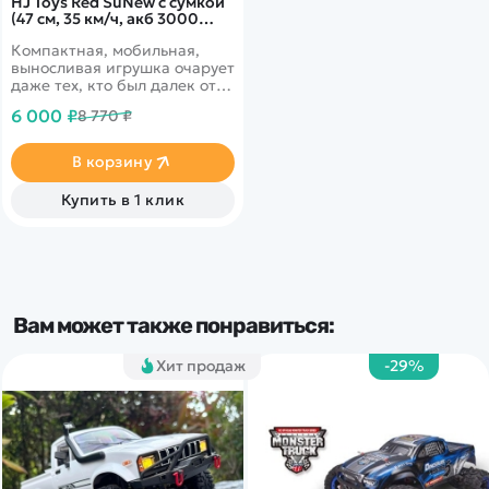
HJ Toys Red SuNew с сумкой
(47 см, 35 км/ч, акб 3000
mAh) - HJ806B-A1-BAG
Компактная, мобильная,
выносливая игрушка очарует
даже тех, кто был далек от
мира радиоуправляемой
6 000 ₽
8 770 ₽
техники.
В корзину
Купить в 1 клик
Вам может также понравиться:
Хит продаж
-29%