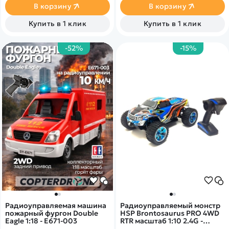
Тюнинговые детали
ждёт каждого, кто возьмёт в
В корзину
В корзину
установлены сразу на
руки пульт!
заводе.
Купить в 1 клик
Купить в 1 клик
-52%
-15%
Радиоуправляемая машина
Радиоуправляемый монстр
пожарный фургон Double
HSP Brontosaurus PRO 4WD
Eagle 1:18 - E671-003
RTR масштаб 1:10 2.4G -
94111PRO-10110-3