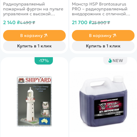
Радиоуправляемый
Монстр HSP Brontosaurus
пожарный фургон на пульте
PRO – радиоуправляемый
управления с высокой
внедорожник с отличной
детализацией. Мигалка
проходимостью. Мощная
2 140 ₽
21 700 ₽
4 490 ₽
25 800 ₽
сине-красного цвета,
модель 4WD RTR 2.4 G —
звуковая пожарная
94111PRO, выполненная в
сигнализация. Боковая и
масштабе 1:10, имеет
В корзину
В корзину
задние двери фургона
прочный корпус для
открываются. В комплекте 2
увлекательных приключений
Купить в 1 клик
Купить в 1 клик
огнетушителя и пожарная
лестница.
-17%
NEW