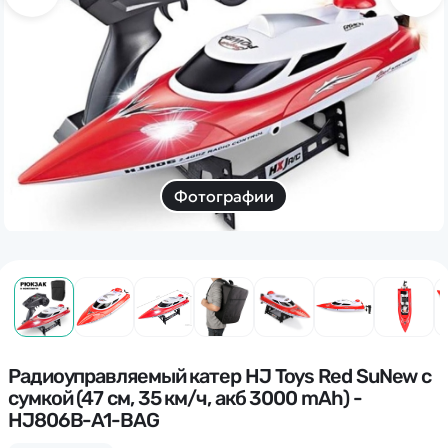
Дополнительный способ связи
WhatsApp/Мобильный
Есть вопрос? Можем связаться с вами
Заказать звонок
Фотографии
Наши соцсети:
Каталог
Квадрокоптеры
Радиоуправляемый катер HJ Toys Red SuNew с
Информация
сумкой (47 см, 35 км/ч, акб 3000 mAh) -
Машинки
HJ806B-A1-BAG
Танки
Оптовые продажи