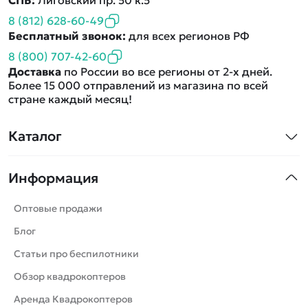
СПБ:
Лиговский пр. 50 к.5
8 (812) 628-60-49
Бесплатный звонок:
для всех регионов РФ
8 (800) 707-42-60
Доставка
по России во все регионы от 2-х дней.
Более 15 000 отправлений из магазина по всей
стране каждый месяц!
Каталог
Квадрокоптеры
Информация
Машинки
Танки
Оптовые продажи
Вертолеты
Блог
Катера
Статьи про беспилотники
Роботы
Обзор квадрокоптеров
Самолеты
Аренда Квадрокоптеров