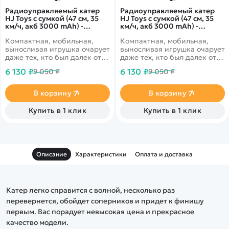
Радиоуправляемый катер
Радиоуправляемый катер
HJ Toys с сумкой (47 см, 35
HJ Toys с сумкой (47 см, 35
км/ч, акб 3000 mAh) -
км/ч, акб 3000 mAh) -
HJ810B-A1-BAG
HJ810B-A2-BAG
Компактная, мобильная,
Компактная, мобильная,
выносливая игрушка очарует
выносливая игрушка очарует
даже тех, кто был далек от
даже тех, кто был далек от
мира радиоуправляемой
мира радиоуправляемой
6 130 ₽
6 130 ₽
9 050 ₽
9 050 ₽
техники.
техники.
В корзину
В корзину
Купить в 1 клик
Купить в 1 клик
Описание
Характеристики
Оплата и доставка
Катер легко справится с волной, несколько раз
перевернется, обойдет соперников и придет к финишу
первым. Вас порадует невысокая цена и прекрасное
качество модели.