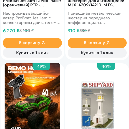
ProBoat Jet Jam 12 Pool Racer
шестерня для автомоделей
(оранжевый) RTR -
MJX 14209/14210, MJX-
PRB08031T1
16402G
Неопрокидывающийся
Приводная металлическая
катер ProBoat Jet Jam с
шестерня переднего
коллекторным двигателем
дифференциала
390 класса.
(коническая шестерня) для
6 270 ₽
310 ₽
8 100 ₽
530 ₽
радиоуправляемых моделей
MJX Hyper Go 14209, 14210
масштаба 1/14.
В корзину
В корзину
Купить в 1 клик
Купить в 1 клик
-19%
-10%