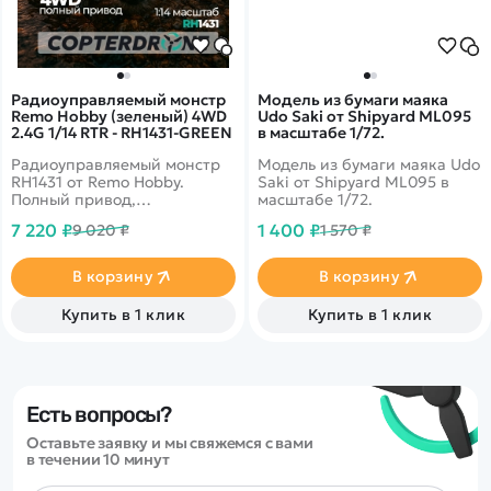
Радиоуправляемый монстр
Модель из бумаги маяка
Remo Hobby (зеленый) 4WD
Udo Saki от Shipyard ML095
2.4G 1/14 RTR - RH1431-GREEN
в масштабе 1/72.
Радиоуправляемый монстр
Модель из бумаги маяка Udo
RH1431 от Remo Hobby.
Saki от Shipyard ML095 в
Полный привод,
масштабе 1/72.
металлическая трансмиссия,
7 220 ₽
1 400 ₽
9 020 ₽
1 570 ₽
полная влагозащита.
Мощный аккумулятор.
В корзину
В корзину
Купить в 1 клик
Купить в 1 клик
Есть вопросы?
Оставьте заявку и мы свяжемся с вами
в течении 10 минут