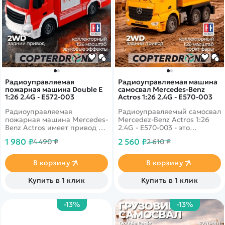
Радиоуправляемая
Радиоуправляемая машина
пожарная машина Double E
самосвал Mercedes-Benz
1:26 2.4G - E572-003
Actros 1:26 2.4G - E570-003
Радиоуправляемая
Радиоуправляемый самосвал
пожарная машина Mercedes-
Mercedez-Benz Actros 1:26
Benz Actros имеет привод на
2.4G - E570-003 - это
заднюю ось и выполнена в
лицензионная копия
1 980 ₽
2 560 ₽
4 490 ₽
2 610 ₽
масштабе 1:26.
самосвала фирмы Mercedez-
Многоканальный пульт
Benz от компании Double
дистанционного управления
Eagle.
В корзину
В корзину
на помехозащищенной
частоте 2.4Ghz позволяет
Купить в 1 клик
Купить в 1 клик
контролировать движение
машины вперед/назад и
вправо/влево. Модель
-13%
-13%
оснащена действующей
водонапорной помпой!