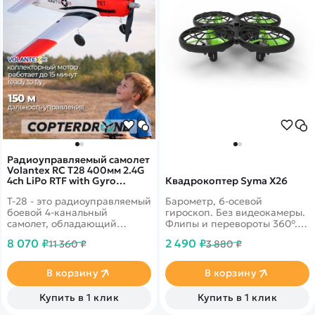
Радиоуправляемый самолет
Volantex RC T28 400мм 2.4G
4ch LiPo RTF with Gyro
Квадрокоптер Syma X26
EXA76109R
Т-28 - это радиоуправляемый
Барометр, 6-осевой
боевой 4-канальный
гироскоп. Без видеокамеры.
самолет, обладающий
Флипы и перевороты 360°.
отличными спортивными
Облет препятствий,
8 070 ₽
2 490 ₽
11 360 ₽
3 880 ₽
характеристиками и
Headless Mode. Дальность 70
способный выполнять
м. Время полета 6 минут.
фигуры высшего пилотажа.
Защита лопастей, корпус из
В корзину
В корзину
Благодаря встроенной
прочного ABS-пластика.
системе гироскопического
Купить в 1 клик
Купить в 1 клик
стабилизатора Xpilot с
мощной моторной системой,