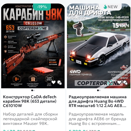
самолет летает стабильно,
-19%
NEW
ловко реагирует на
управление и может
выполнять фигуры высшего
пилотажа даже в условиях
небольшого ветра.
Конструктор CaDA deTech
Радиоуправляемая машина
карабин 98K (653 детали)
для дрифта Huang Bo 4WD
C61010W
RTR масштаб 1:12 2.4G AE86
White - HB-R1201
Набор деталей для сборки
Радиоуправляемая модель
легендарной снайперской
для дрифта AE86 от бренда
винтовки Mauser 98K.
Huang Bo с встроенным
гироскопом и полным