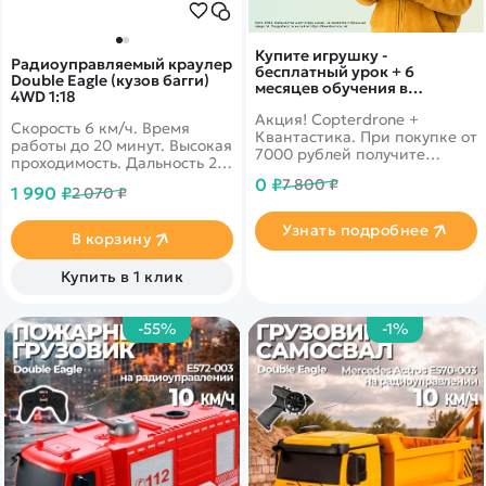
Купите игрушку -
Радиоуправляемый краулер
бесплатный урок + 6
Double Eagle (кузов багги)
месяцев обучения в
4WD 1:18
подарок!
Акция! Copterdrone +
Скорость 6 км/ч. Время
Квантастика. При покупке от
работы до 20 минут. Высокая
7000 рублей получите
проходимость. Дальность 20
уникальное предложение от
метров. Масштаб 1:18.
0 ₽
7 800 ₽
нашего партнера
1 990 ₽
2 070 ₽
Узнать подробнее
В корзину
Купить в 1 клик
-55%
-1%