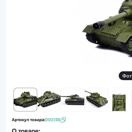
Смотреть
Запчасти
Дроны с 4k камеро
Уцененные товары
Просмотренные товары
Скид
Скоростной катер
Вертолетик для дет
Машины 1 к 10
Фот
Смотреть
Артикул товара:
005138
О товаре: