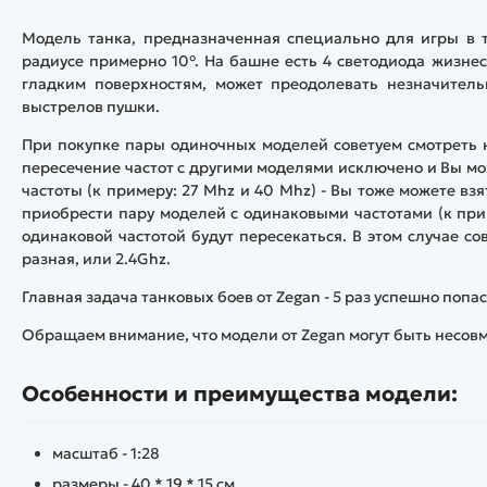
Модель танка, предназначенная специально для игры в т
радиусе примерно 10
°.
На башне есть 4 светодиода жизнес
гладким поверхностям, может преодолевать незначитель
выстрелов пушки.
При покупке пары одиночных моделей советуем смотреть на
пересечение частот с другими моделями исключено и Вы мо
частоты (к примеру: 27 Mhz и 40 Mhz) - Вы тоже можете вз
приобрести пару моделей с одинаковыми частотами (к прим
одинаковой частотой будут пересекаться. В этом случае со
разная, или 2.4Ghz.
Главная задача танковых боев от Zegan - 5 раз успешно попас
Обращаем внимание, что модели от Zegan могут быть несовм
Особенности и преимущества модели:
масштаб - 1:28
размеры - 40 * 19 * 15 см