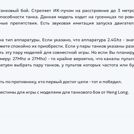
анковый бой. Стреляет ИК-лучом на расстрояние до 3 метро
пособности танка. Данная модель ходит на гусеницах по ро
ные препятствия. Есть звуковая имитация запуска двигател
 тип аппаратуры. Если указано, что аппаратура 2.4Ghz - зна
жете спокойно их приобрести. Если у пары танков указаны ра
ять эту пару моделей для совместной игры. Но если Вы планир
еру: 27Mhz и 27Mhz) - то крайне вероятно, что каналы пульт
ветуем выбрать пару танков, у пультов которых частота или б
ть по противнику, кто первый достиг цели - тот и победил.
естимы для игры с моделями для танкового боя от Heng Long.