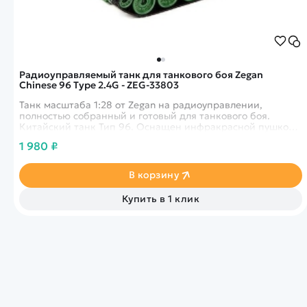
Радиоуправляемый танк для танкового боя Zegan
Chinese 96 Type 2.4G - ZEG-33803
Танк масштаба 1:28 от Zegan на радиоуправлении,
полностью собранный и готовый для танкового боя.
Китайский танк Тип 96. Оснащен инфракрасной пушкой,
башня вращается на 320 градусов. Для игры в танковый
1 980 ₽
бой можно использовать точно такую же модель или
другую того же производителя - на Ваш выбор.
В корзину
Купить в 1 клик