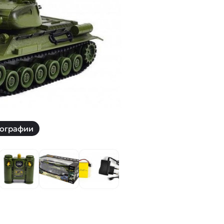
й
Заказать звонок
ки
ей ну пульте
Наши соцсети:
-30%
ографии