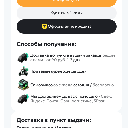
Спецтехника
Железные дороги
Купить в 1 клик
Конструкторы
Запчасти для моделей
Оформление кредита
Способы получения:
Доставка до пункта выдачи заказов
рядом
с вами - от 90 руб.
1-2 дня
Привезем курьером сегодня
Самовывоз
со склада
сегодня /
бесплатно
Мы доставляем до вас с помощью -
Сдек,
Яндекс, Почта, Озон логистика, 5Post
Доставка в пункт выдачи:
Город доставки:
Москва