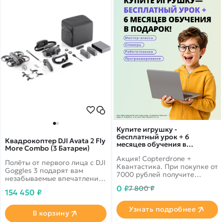
Купите игрушку -
бесплатный урок + 6
Квадрокоптер DJI Avata 2 Fly
месяцев обучения в
More Combo (3 Батареи)
подарок!
Акция! Copterdrone +
Полёты от первого лица с DJI
Квантастика. При покупке от
Goggles 3 подарят вам
7000 рублей получите
незабываемые впечатления.
уникальное предложение от
Этот гаджет оснащён
0 ₽
7 800 ₽
нашего партнера
154 450 ₽
высококачественным
дисплеем Micro-OLED с
Узнать подробнее
минимальной задержкой
В корзину
видео. Функция Real View