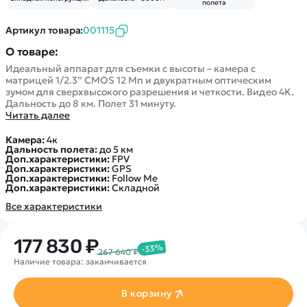
Покупателю
Вертолеты
полета
Блог
Катера
Статьи про беспилотники
Артикул товара:
001115
Контакты
Роботы
Обзор квадрокоптеров
О товаре:
Оплата и доставка
Самолеты
Аренда Квадрокоптеров
Идеальный аппарат для съемки с высоты – камера с
Помощь
Сборные модели
матрицей 1/2.3” CMOS 12 Мп и двукратным оптическим
Покупка в кредит
Отследить заказ
зумом для сверхвысокого разрешения и четкости. Видео 4K.
Детские электромобили
Дальность до 8 км. Полет 31 минуту.
Оплата на сайте
Читать далее
Спецтехника
Железные дороги
Камера:
4к
Дальность полета:
до 5 км
Конструкторы
Доп.характеристики:
FPV
Доп.характеристики:
GPS
Запчасти для моделей
Доп.характеристики:
Follow Me
Доп.характеристики:
Складной
Все характеристики
177 830 ₽
-33%
267 640 ₽
Наличие товара: заканчивается
В корзину