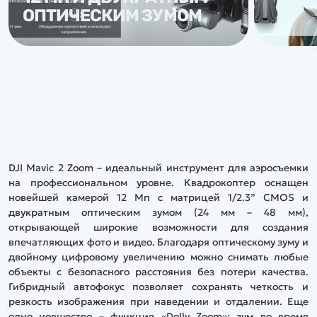
ОПТИЧЕСКИМ ЗУМОМ
DJI Mavic 2 Zoom – идеальный инструмент для аэросъемки
на профессиональном уровне. Квадрокоптер оснащен
новейшей камерой 12 Мп с матрицей 1/2.3” CMOS и
двукратным оптическим зумом (24 мм – 48 мм),
открывающей широкие возможности для создания
впечатляющих фото и видео. Благодаря оптическому зуму и
двойному цифровому увеличению можно снимать любые
объекты с безопасного расстояния без потери качества.
Гибридный автофокус позволяет сохранять четкость и
резкость изображения при наведении и отдалении. Еще
одно новшество – функция «Dolly Zoom»: зум во время