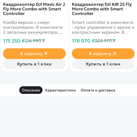
Квадрокоптер DJI Mavic Air 2
Квадрокоптер DJI AIR 2S Fly
Fly More Combo with Smart
More Combo with Smart
Controller
Controller
Комбо версия с смарт
Smart controller в комплекте
контроллером. В комплекте
- пульт управления с ярким и
2 запасных аккумулятора,
контрастным экраном. В
сумка для хранения, хаб для
комплекте 2 запасных
175 250 ₽
178 070 ₽
216 990 ₽
303 970 ₽
зарядки батарей. Набор
аккумулятора, сумка для
фильтров 48 Mpx фото и
хранения, хаб для зарядки
видео 4k 60 кадров в
батарей. 5.4k видео 30
В корзину
В корзину
секунду. Дальность полета 6
кадров в секунду. Дальность
км с передачей онлайн
полета 12 км с передачей
Купить в 1 клик
Купить в 1 клик
видео 1080p. 34 минуты в
онлайн видео 1080p.
полете
Датчики облета
препятствий по всем
направлениям
Описание
Характеристики
Оплата и доставка