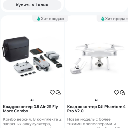
PiP позволяет
Купить в 1 клик
просматривать изображение
без снятия очков.
Хит продаж
Хит прода
Квадрокоптер DJI Air 2S Fly
Квадрокоптер DJI Phantom 4
More Combo
Pro V2.0
Комбо версия. В комплекте 2
Новая модель с более
запасных аккумулятора,
тихими пропеллерами и