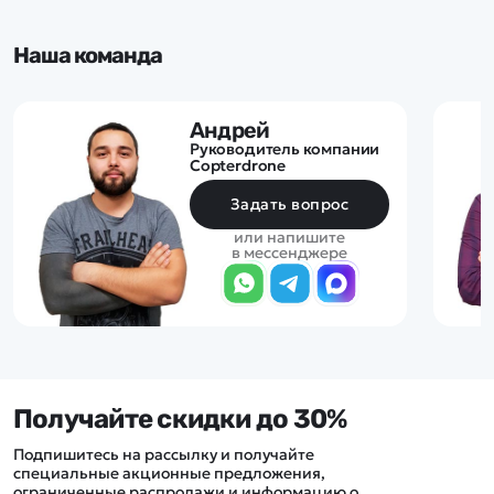
производство было
организовано ещё до его
официального принятия на
Наша команда
вооружении под индексом
M24.
Андрей
Руководитель компании
Copterdrone
Задать вопрос
или напишите
в мессенджере
Получайте скидки до 30%
Подпишитесь на рассылку и получайте
специальные акционные предложения,
ограниченные распродажи и информацию о