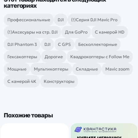
категориях
Профессиональные
DJI
(!)Серия DJI Mavic Pro
(!)Аксесуары на стр. DJI
Для GoPro
С камерой HD
DJI Phantom 3
DJI
С GPS
Бесколлекторные
Гексакоптеры
Дорогие
Квадрокоптеры с Follow Me
Мощные
Мультикоптеры
Складные
Mavic zoom
С камерой 4K
Конструкторы
Похожие товары