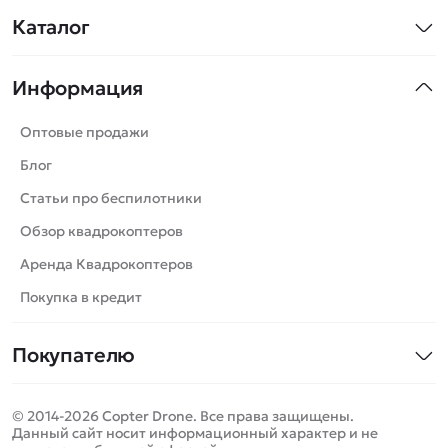
Каталог
Квадрокоптеры
Информация
Машинки
Танки
Оптовые продажи
Вертолеты
Блог
Катера
Статьи про беспилотники
Роботы
Обзор квадрокоптеров
Самолеты
Аренда Квадрокоптеров
Сборные модели
Покупка в кредит
Детские электромобили
Покупателю
Спецтехника
Контакты
Железные дороги
© 2014-2026 Copter Drone. Все права защищены.
Оплата и доставка
Игрушки
Данный сайт носит информационный характер и не