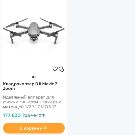
Квадрокоптер DJI Mavic 2
Zoom
Идеальный аппарат для
съемки с высоты – камера с
матрицей 1/2.3” CMOS 12 Мп
и двукратным оптическим
177 830 ₽
267 640 ₽
зумом для сверхвысокого
разрешения и четкости.
Видео 4K. Дальность до 8 км.
В корзину
Полет 31 минуту.