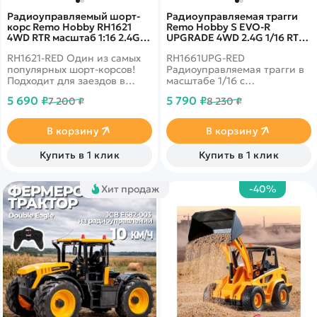
Радиоуправляемый шорт-
Радиоуправляемая трагги
корс Remo Hobby RH1621
Remo Hobby S EVO-R
4WD RTR масштаб 1:16 2.4G -
UPGRADE 4WD 2.4G 1/16 RTR
RH1621-RED
RH1661UPG-RED
RH1621-RED Один из самых
RH1661UPG-RED
популярных шорт-корсов!
Радиоуправляемая трагги в
Подходит для заездов в
масштабе 1/16 с
дождь или снег. До 35 км/ч,
коллекторным двигателем
5 690 ₽
5 790 ₽
7 200 ₽
8 230 ₽
полный привод, масштаб
390 класса и
1:16
влагозащищенным
приемником 3 в 1.
В корзину
В корзину
Тюнинговые детали
установлены сразу на
Купить в 1 клик
Купить в 1 клик
заводе.
Хит продаж
-40%