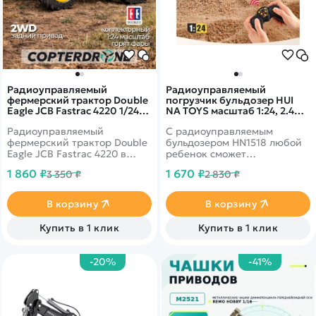
Радиоуправляемый
Радиоуправляемый
фермерский трактор Double
погрузчик бульдозер HUI
Eagle JCB Fastrac 4220 1/24
NA TOYS масштаб 1:24, 2.4G -
2.4G RTR - E682-003
HN1518
Радиоуправляемый
С радиоуправляемым
фермерский трактор Double
бульдозером HN1518 любой
Eagle JCB Fastrac 4220 в
ребенок сможет
масштабе 1/24. Изготовлен
почувствовать себя
1 860 ₽
1 670 ₽
3 350 ₽
2 830 ₽
из высококачественного и
настоящим водителем-
экологически чистого
профессионалом, узнать
пластика ABS. Детали
принципы работы
В корзину
В корзину
выполнены тщательно,
спецтехники и весело
чтобы создать впечатление
провести время за
Купить в 1 клик
Купить в 1 клик
настоящего автомобиля. К
увлекательной игрой.
трактору можно
присоединить прицеп,
-20%
-41%
который при желании легко
снять. Игра с трактором
сопровождается
реалистичными звуковыми
эффектами. Трактор уже