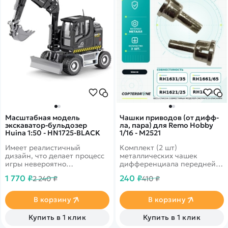
готов к запуску, осталось
докупить 2 АА батарейки в
пульт, зарядить аккумулятор
и можно ехать.
Масштабная модель
Чашки приводов (от дифф-
экскаватор-бульдозер
ла, пара) для Remo Hobby
Huina 1:50 - HN1725-BLACK
1/16 - M2521
Имеет реалистичный
Комплект (2 шт)
дизайн, что делает процесс
металлических чашек
игры невероятно
дифференциала передней/
увлекательным.
задней оси для автомоделей
1 770 ₽
240 ₽
2 240 ₽
410 ₽
Remo Hobby масштаба 1/16:
SMAX RH1631, Dingo RH1651,
Rocket RH1621.
В корзину
В корзину
Купить в 1 клик
Купить в 1 клик