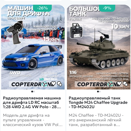
-26%
-9%
Радиоуправляемая машина
Радиоуправляемый танк
для дрифта LD RC масштаб
Tongde M24 Chaffee Upgrade
1:28 4WD 2.4G VW Polo - 2801
- TD-M2402U
Blue
Модель для дрифта на
M24 Chaffee - TD-M2402U -
пульте управления -
это американский лёгкий
классический кузов VW Polo.
танк, разработанный в
Имеет высокую
середине 1940-х годов