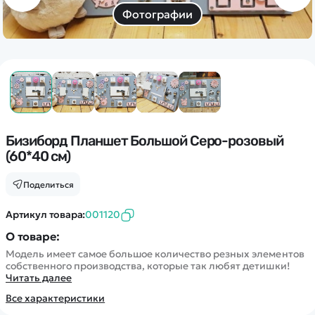
Дополнительный способ связи
Фотографии
WhatsApp/Мобильный
Есть вопрос? Можем связаться с вами
Заказать звонок
Бизиборд Планшет Большой Серо-розовый
Наши соцсети:
(60*40 см)
Поделиться
Артикул товара:
001120
Каталог
О товаре:
Модель имеет самое большое количество резных элементов
Квадрокоптеры
собственного производства, которые так любят детишки!
Информация
Читать далее
Машинки
Танки
Все характеристики
Оптовые продажи