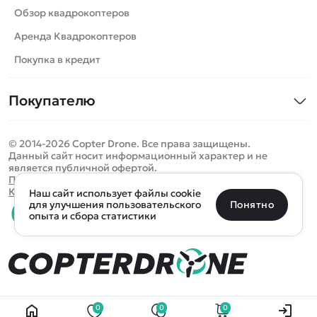
Роботы
Обзор квадрокоптеров
Самолеты
Аренда Квадрокоптеров
Сборные модели
Покупка в кредит
Детские электромобили
Покупателю
Спецтехника
Контакты
Железные дороги
© 2014-2026 Copter Drone. Все права защищены.
Оплата и доставка
Игрушки
Данный сайт носит информационный характер и не
является публичной офертой.
Помощь
Запчасти для моделей
Определить местоположение
Политика конфиденциальности
Карта сайта
Наш сайт использует файлы cookie
Отследить заказ
Бренды
Санкт-Петербург
Москва
Майкоп
Уфа
Понятно
для улучшения пользовательского
опыта и сбора статистики
Оплата на сайте
Улан-Удэ
Пермь
Псков
Ростов-на-Дону
0 товаров
Очистить
Все подборки
В корзину
0 ₽
Ещё более 300 населённых пунктов
Воспользуйтесь поиском, чтобы найти нужный
0
0
0