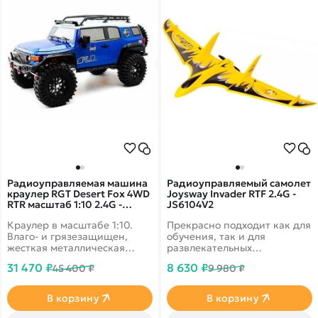
Радиоуправляемая машина
Радиоуправляемый самолет
краулер RGT Desert Fox 4WD
Joysway Invader RTF 2.4G -
RTR масштаб 1:10 2.4G -
JS6104V2
EX86120|R86363-1
Краулер в масштабе 1:10.
Прекрасно подходит как для
Влаго- и грязезащищен,
обучения, так и для
жесткая металлическая
развлекательных
рама, серво с защитой от
полётов.Модель полностью
31 470 ₽
8 630 ₽
45 400 ₽
9 980 ₽
попадания воды и песка.
собрана, укомплектована и
Скорость до 25 км/ч.
настроена на заводе.
Подходит для эксплуатации
В корзину
В корзину
в сложных условиях. Кузов
синего цвета.