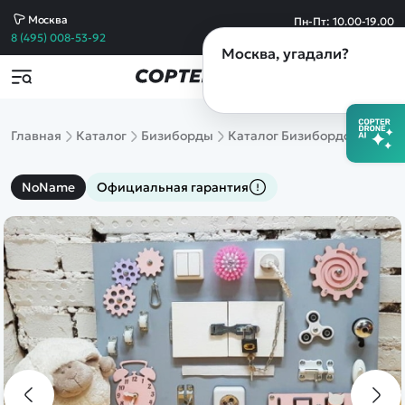
Москва
Пн-Пт: 10.00-19.00
Сб-Вс: 10.00-19.00
8 (495) 008-53-92
Москва
, угадали?
Популярные товары
Товары по акции
Контакты
copterdrone-rc@yandex.ru
Все товары
Пишите по любым вопросам,
Машины
Главная
Каталог
Бизиборды
Каталог Бизибордов
Бизи
а также если требуется выставить счет
Квадрокоптеры
Танки
Самолеты
copterdrone-rc@yandex.ru
NoName
Официальная гарантия
Катера
По вопросам сотрудничества
Вертолеты
Конструкторы
8 (495) 008-53-92
Спецтехника
Склад и пункт выдачи заказов в Москве
Железные дороги
Михайловский пр-д д.3 стр.13
Игрушки
Обращайтесь по любым вопросам
Танковый бой
Сборные модели
8 (812) 628-60-49
Запчасти
Магазин в Санкт-Петербурге
Уцененные
Лиговский пр.50 к.Т
товары
Обращайтесь по любым вопросам
Просмотренные
товары
8 (921) 954-19-52