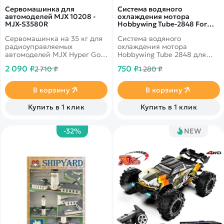
Сервомашинка для
Система водяного
автомоделей MJX 10208 -
охлаждения мотора
MJX-S3580R
Hobbywing Tube-2848 For
380 type motor - HW-
Сервомашинка на 35 кг для
Система водяного
30820101
радиоуправляемых
охлаждения мотора
автомоделей MJX Hyper Go
Hobbywing Tube 2848 для
10208 BigFoot Monster
моторов 380 класса
2 090 ₽
750 ₽
2 710 ₽
1 280 ₽
масштаба 1/10.
В корзину
В корзину
Купить в 1 клик
Купить в 1 клик
-32%
NEW