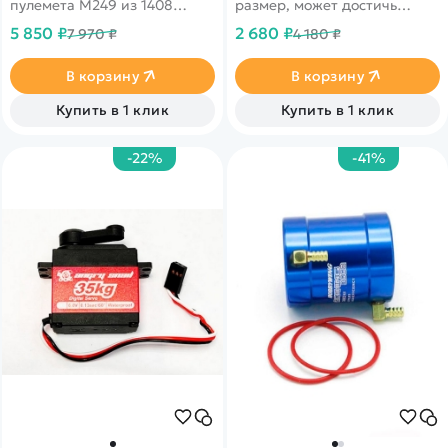
пулемета M249 из 1408
размер, может достичь
деталей от RCM. Модель
максимальной скорости 25
5 850 ₽
2 680 ₽
7 970 ₽
4 180 ₽
полностью повторяет
км/ч, благодаря мощному
внешний вид пулемета,
коллекторному
оснащена пятью магазинами
электродвигателю!
В корзину
В корзину
на ленте.
Купить в 1 клик
Купить в 1 клик
-22%
-41%