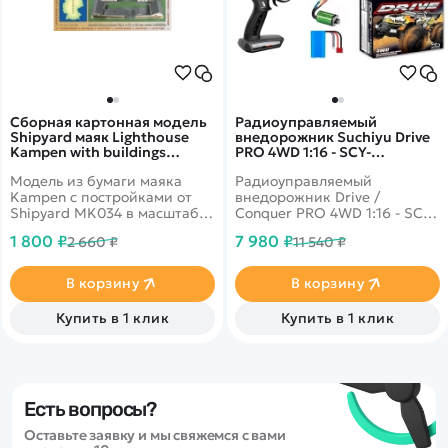
Сборная картонная модель
Радиоуправляемый
Shipyard маяк Lighthouse
внедорожник Suchiyu Drive
Kampen with buildings
PRO 4WD 1:16 - SCY-
(№74), 1/87 - MK034
16102PRO-ORANGE
Модель из бумаги маяка
Радиоуправляемый
Kampen с постройками от
внедорожник Drive /
Shipyard MK034 в масштабе
Conquer PRO 4WD 1:16 - SCY-
1/87.
16102PRO-ORANGE - это
1 800 ₽
7 980 ₽
2 660 ₽
11 540 ₽
популярная модель от
популярного производителя
Suchiyu R/C, которая может
В корзину
В корзину
развивать скорость до 70
км/ч. Автомобиль выполнен
Купить в 1 клик
Купить в 1 клик
в масштабе 1/16 и
отличается от конкурентов
наличием мощного
бесколлекторного мотора,
интеллектуальной
аккумуляторной батареи,
Есть вопросы?
системой охлаждения
Оставьте заявку и мы свяжемся с вами
двигателя, а также