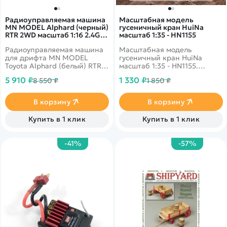
Радиоуправляемая машина
Масштабная модель
MN MODEL Alphard (черный)
гусеничный кран HuiNa
RTR 2WD масштаб 1:16 2.4G -
масштаб 1:35 - HN1155
MN-68|BLACK
Радиоуправляемая машина
Масштабная модель
для дрифта MN MODEL
гусеничный кран HuiNa
Toyota Alphard (белый) RTR
масштаб 1:35 - HN1155.
2WD масштаб 1:16 2.4G
Модель станет отличным
5 910 ₽
1 330 ₽
8 550 ₽
1 850 ₽
дополнением в коллекцию
уменьшенных копий
спецтехники. Модель
В корзину
В корзину
выполнена в масштабе 1:35 с
высокой точностью
Купить в 1 клик
Купить в 1 клик
передачи оригинальных
пропорций и особенностей
дизайна. Цветовая гамма
-41%
-57%
желто-черных цветов
привлекает к себе
внимание.