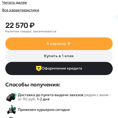
Покупателю
Вертолеты
Читать далее
Блог
Катера
Все характеристики
Статьи про беспилотники
Контакты
Роботы
Обзор квадрокоптеров
Оплата и доставка
Самолеты
22 570 ₽
Аренда Квадрокоптеров
Помощь
Сборные модели
Наличие товара: заканчивается
Покупка в кредит
Отследить заказ
Детские электромобили
Оплата на сайте
В корзину
Спецтехника
Железные дороги
Купить в 1 клик
Конструкторы
Запчасти для моделей
Оформление кредита
Способы получения:
Доставка до пункта выдачи заказов
рядом с вами -
от 90 руб.
1-2 дня
Привезем курьером сегодня