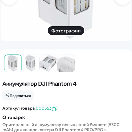
Дополнительный способ связи
WhatsApp/Мобильный
Есть вопрос? Можем связаться с вами
Фотографии
Заказать звонок
Наши соцсети:
Аккумулятор DJI Phantom 4
Каталог
Поделиться
Артикул товара:
000553
Квадрокоптеры
Информация
Машинки
О товаре:
Оригинальный аккумулятор повышенной ёмкости (5300
Танки
Оптовые продажи
mAh) для квадрокоптера DJI Phantom 4 PRO/PRO+.