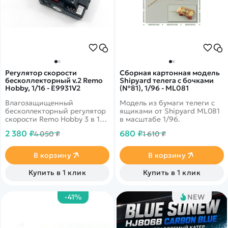
Регулятор скорости
Сборная картонная модель
бесколлекторный v.2 Remo
Shipyard телега с бочками
Hobby, 1/16 - E9931V2
(№81), 1/96 - ML081
Влагозащищенный
Модель из бумаги телеги с
бесколлекторный регулятор
ящиками от Shipyard ML081
скорости Remo Hobby 3 в 1
в масштабе 1/96.
для моделей Remo Hobby
2 380 ₽
680 ₽
4 050 ₽
1 610 ₽
масштаба 1/16.
В корзину
В корзину
Купить в 1 клик
Купить в 1 клик
-41%
NEW