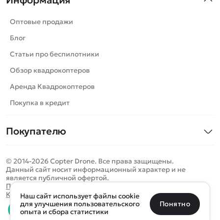
Информация
Машинки
Танки
Оптовые продажи
Вертолеты
Блог
Катера
Статьи про беспилотники
Роботы
Обзор квадрокоптеров
Самолеты
Аренда Квадрокоптеров
Сборные модели
Покупка в кредит
Детские электромобили
Покупателю
Спецтехника
Контакты
Железные дороги
© 2014-2026 Copter Drone. Все права защищены.
Оплата и доставка
Игрушки
Данный сайт носит информационный характер и не
является публичной офертой.
Помощь
Запчасти для моделей
Определить местоположение
Политика конфиденциальности
Карта сайта
Наш сайт использует файлы cookie
Отследить заказ
Бренды
Санкт-Петербург
Москва
Майкоп
Уфа
Понятно
для улучшения пользовательского
опыта и сбора статистики
Оплата на сайте
Улан-Удэ
Пермь
Псков
Ростов-на-Дону