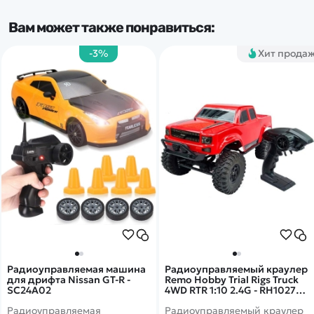
Вам может также понравиться:
-3%
Хит прода
Радиоуправляемая машина
Радиоуправляемый краулер
для дрифта Nissan GT-R -
Remo Hobby Trial Rigs Truck
SC24A02
4WD RTR 1:10 2.4G - RH10275-
RED
Радиоуправляемая
Радиоуправляемый краулер