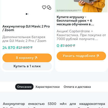
Купите игрушку -
бесплатный урок + 6
месяцев обучения в
Аккумулятор DJI Mavic 2 Pro
подарок!
/ Zoom
Акция! Copterdrone +
Квантастика. При покупке от
Дополнительная батарея
7000 рублей получите
для DJI Mavic 2 Pro / Zoom
уникальное предложение от
0 ₽
7 800 ₽
нашего партнера
24 870 ₽
27 850 ₽
Узнать подробнее
В корзину
Купить в 1 клик
Описание
Характеристики
Оплата и доставка
Аккумулятор емкостью
5300 мАч для квадрокоптера