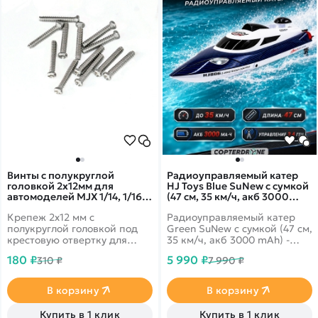
Винты с полукруглой
Радиоуправляемый катер
головкой 2х12мм для
HJ Toys Blue SuNew с сумкой
автомоделей MJX 1/14, 1/16,
(47 см, 35 км/ч, акб 3000
12шт - MJX-M2123
mAh) - HJ806B-CARBON-
Крепеж 2x12 мм с
Радиоуправляемый катер
BLUE
полукруглой головкой под
Green SuNew с сумкой (47 см,
крестовую отвертку для
35 км/ч, акб 3000 mAh) -
радиоуправляемых
HJ806B-CARBON-BLUE - это
180 ₽
5 990 ₽
310 ₽
7 990 ₽
автомоделей MJX масштаба
компактная, мобильная,
1/14.
выносливая игрушка очарует
даже тех, кто был далек от
В корзину
В корзину
мира радиоуправляемой
техники. Катер легко
Купить в 1 клик
Купить в 1 клик