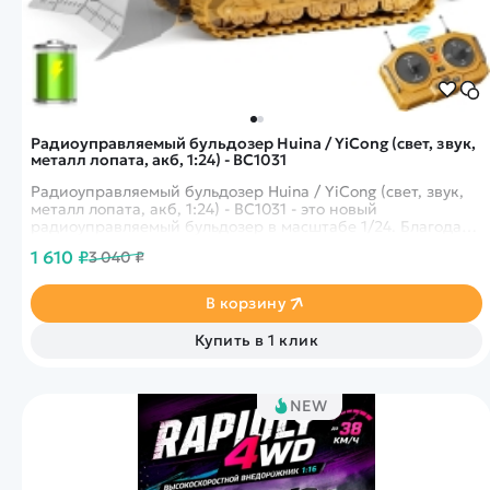
Радиоуправляемый бульдозер Huina / YiCong (свет, звук,
металл лопата, акб, 1:24) - BC1031
Радиоуправляемый бульдозер Huina / YiCong (свет, звук,
металл лопата, акб, 1:24) - BC1031 - это новый
радиоуправляемый бульдозер в масштабе 1/24. Благодаря
гусеничной конструкции способен передвигаться по
1 610 ₽
3 040 ₽
любой поверхности, включая камень, песок, дорога,
гладкие полы.
В корзину
Купить в 1 клик
NEW