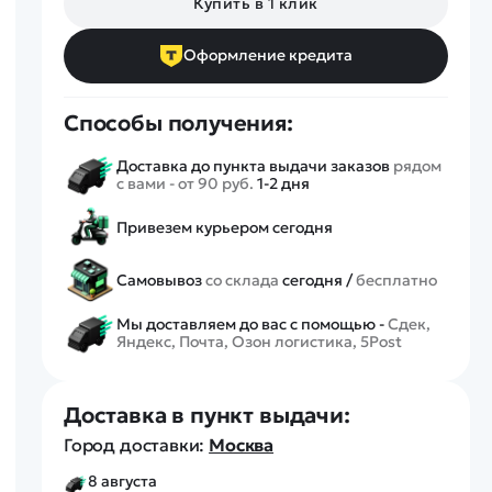
Купить в 1 клик
Спецтехника
Железные дороги
Оформление кредита
Конструкторы
Запчасти для моделей
Способы получения:
Доставка до пункта выдачи заказов
рядом
с вами - от 90 руб.
1-2 дня
Привезем курьером сегодня
Самовывоз
со склада
сегодня /
бесплатно
Мы доставляем до вас с помощью -
Сдек,
Яндекс, Почта, Озон логистика, 5Post
Доставка в пункт выдачи:
Город доставки:
Москва
8 августа