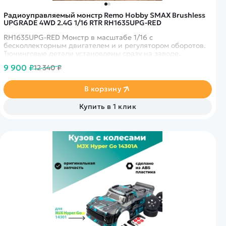
Радиоуправляемый монстр Remo Hobby SMAX Brushless
UPGRADE 4WD 2.4G 1/16 RTR RH1635UPG-RED
RH1635UPG-RED Монстр в масштабе 1/16 с
бесколлекторным двигателем и и регулятором оборотов.
Тюнинговые детали установлены сразу на заводе.
9 900 ₽
12 340 ₽
В корзину
Купить в 1 клик