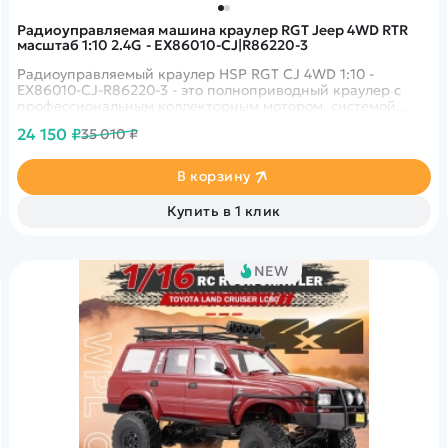
Радиоуправляемая машина краулер RGT Jeep 4WD RTR
масштаб 1:10 2.4G - EX86010-CJ|R86220-3
Радиоуправляемый краулер HSP RGT CJ 4WD 1:10 -
EX86010-CJ-R86220-3 - это полноприводный краулер с
профессиональным коллекторным мотором, системой
радиоуправления 2.4G с защитой от помех и
24 150 ₽
35 010 ₽
подготовленной многорычажной энергоемкой подвеской.
В корзину
Купить в 1 клик
NEW