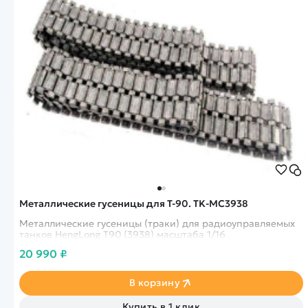
Металлические гусеницы для T-90. TK-MC3938
Металлические гусеницы (траки) для радиоуправляемых
танков HengLong Т90 (3938) масштаба 1/16
20 990 ₽
В корзину
Купить в 1 клик