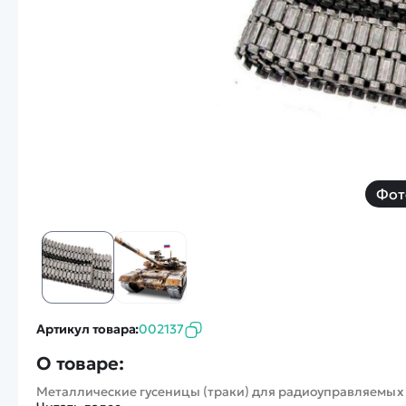
Смотреть
Запчасти
Дроны с 4k камеро
Уцененные товары
Просмотренные товары
Скид
Скоростной катер
Вертолетик для дет
Машины 1 к 10
Фот
Смотреть
Артикул товара:
002137
О товаре:
Металлические гусеницы (траки) для радиоуправляемых т