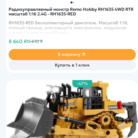
Радиоуправляемый монстр Remo Hobby RH1635 4WD RTR
масштаб 1:16 2.4G - RH1635-RED
RH1635-RED Бесколлекторный двигатель. Масштаб 1:16,
полный привод, влагозащита электроники, модульное
шасси. Скорость до 50 км/ч.
8 640 ₽
11 610 ₽
В корзину
Купить в 1 клик
-47%