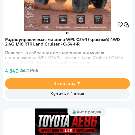
Радиоуправляемая машина WPL C54-1 (красный) 4WD
2.4G 1/16 RTR Land Cruiser - C-54-1-R
Полностью собранная полноприводная модель
внедорожника WPL C54-1 с кузовом Land Cruiser LC80 в
масштабе 1:16. Коллекторный двигатель,
противоскользящие шины, регулируемые амортизаторы.
4 840 ₽
6 010 ₽
Пропорциональное управление.
В корзину
Купить в 1 клик
Хит продаж