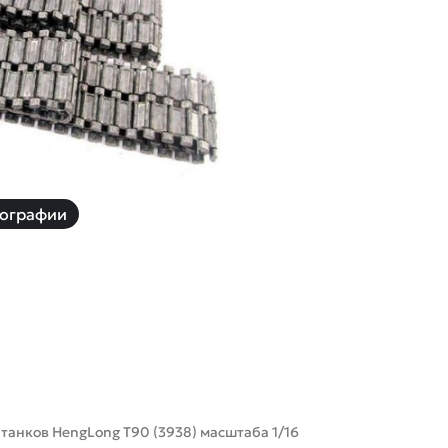
й
Заказать звонок
ки
ей ну пульте
Наши соцсети:
ографии
-30%
анков HengLong Т90 (3938) масштаба 1/16