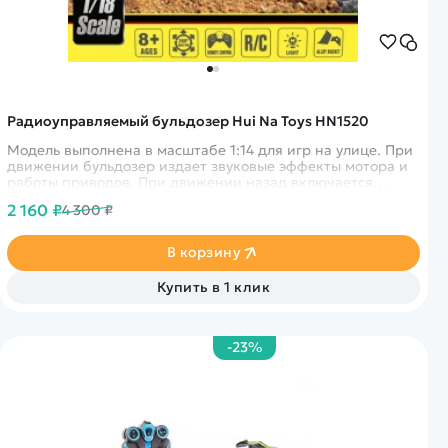
Радиоуправляемый бульдозер Hui Na Toys HN1520
Модель выполнена в масштабе 1:14 для игр на улице. При
движении бульдозер издает звуковые эффекты мотора и
работы приводов. При движении назад включается
сигнал заднего хода.
2 160 ₽
4 300 ₽
В корзину
Купить в 1 клик
-23%