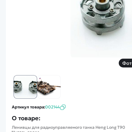
Смотреть
Запчасти
Дроны с 4k камеро
Уцененные товары
Просмотренные товары
Скид
Скоростной катер
Вертолетик для дет
Машины 1 к 10
Фот
Смотреть
Артикул товара:
002144
О товаре:
Ленивцы для радиоуправляемого танка Heng Long T90