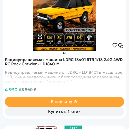
Радиоуправляемая машина LDRC 18401 RTR 1/18 2.4G 4WD
RC Rock Crawler - LD18401Y
Радиоуправляемая машина от LDRC - LD18401 в масштабе
1:18, мини-внедорожники с беспроводным управлением,
модель имеет полный привод 4x4
4 930 ₽
5 980 ₽
В корзину
Купить в 1 клик
-15%