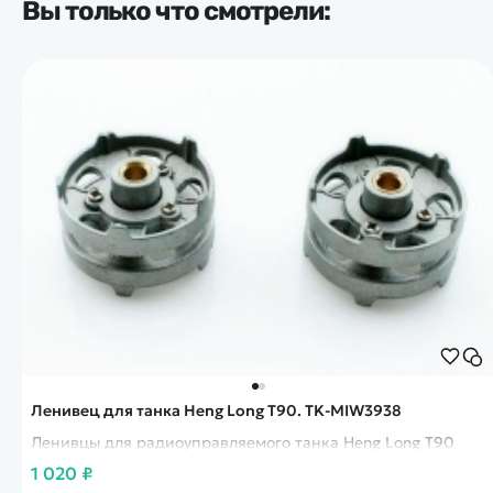
Вы только что смотрели:
Ленивец для танка Heng Long T90. TK-MIW3938
Ленивцы для радиоуправляемого танка Heng Long T90
1 020 ₽