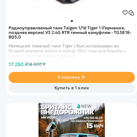
Радиоуправляемый танк Taigen 1/16 Tiger 1 (Германия,
поздняя версия) V3 2.4G RTR темный камуфляж - TG3818-
BD3.0
Немецкий тяжелый танк Tiger I был использован во
Второй мировой войне в конце 1942 года для борьбы с
советскими тяжелыми танками.
17 250 ₽
18 500 ₽
В корзину
Купить в 1 клик
NEW