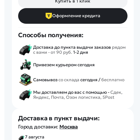
Купить в 1 клик
Спецтехника
Железные дороги
Оформление кредита
Конструкторы
Запчасти для моделей
Способы получения:
Доставка до пункта выдачи заказов
рядом
с вами - от 90 руб.
1-2 дня
Привезем курьером сегодня
Самовывоз
со склада
сегодня /
бесплатно
Мы доставляем до вас с помощью -
Сдек,
Яндекс, Почта, Озон логистика, 5Post
Доставка в пункт выдачи:
Город доставки:
Москва
7 августа