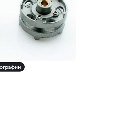
й
Заказать звонок
ки
ей ну пульте
Наши соцсети:
ографии
-30%