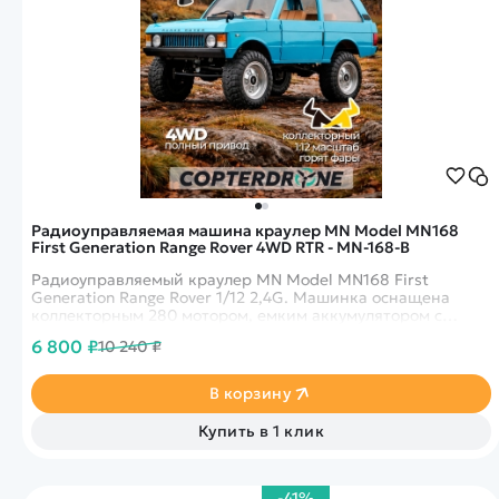
Радиоуправляемая машина краулер MN Model MN168
First Generation Range Rover 4WD RTR - MN-168-B
Радиоуправляемый краулер MN Model MN168 First
Generation Range Rover 1/12 2,4G. Машинка оснащена
коллекторным 280 мотором, емким аккумулятором с
напряжением 7.4V 12000Mah и водонепроницаемым
6 800 ₽
10 240 ₽
сервоприводом 17 г., полное пропорциональное
управление.
В корзину
Купить в 1 клик
-41%