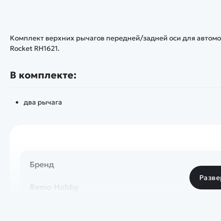
Комплект верхних рычагов передней/задней оси для автомод
Rocket RH1621.
В комплекте:
два рычага
Бренд
Разве
Remo Hobby