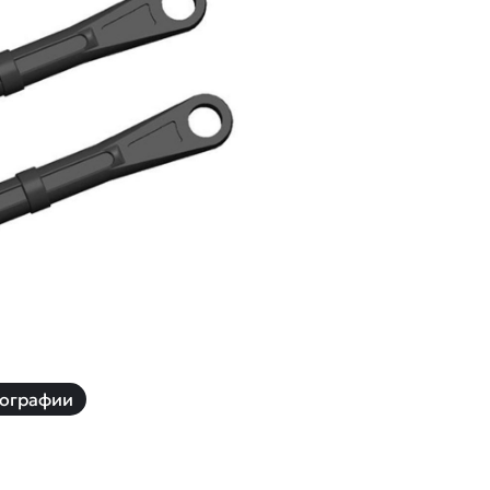
й
Заказать звонок
ки
ей ну пульте
Наши соцсети:
-30%
ографии