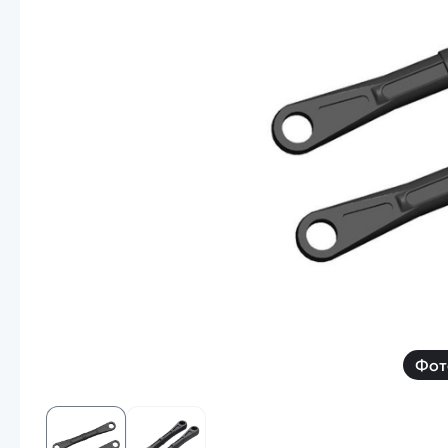
Смотреть
Запчасти
Дроны с 4k камеро
Уцененные товары
Просмотренные товары
Скид
Скоростной катер
Вертолетик для дет
Машины 1 к 10
Смотреть
Фот