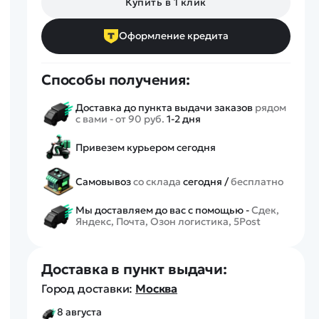
Купить в 1 клик
Спецтехника
Железные дороги
Оформление кредита
Конструкторы
Запчасти для моделей
Способы получения:
Доставка до пункта выдачи заказов
рядом
с вами - от 90 руб.
1-2 дня
Привезем курьером сегодня
Самовывоз
со склада
сегодня /
бесплатно
Мы доставляем до вас с помощью -
Сдек,
Яндекс, Почта, Озон логистика, 5Post
Доставка в пункт выдачи:
Город доставки:
Москва
8 августа