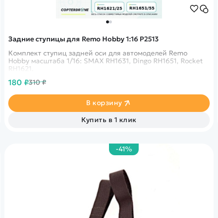
Задние ступицы для Remo Hobby 1:16 P2513
Комплект ступиц задней оси для автомоделей Remo
Hobby масштаба 1/16: SMAX RH1631, Dingo RH1651, Rocket
RH1621.
180 ₽
310 ₽
В корзину
Купить в 1 клик
-41%