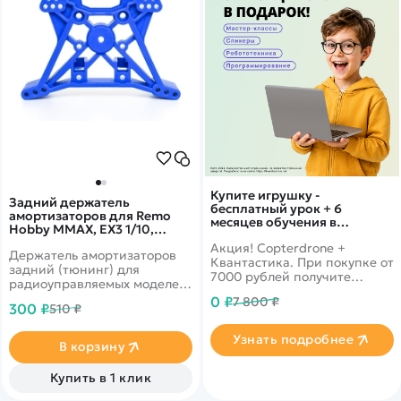
Купите игрушку -
Задний держатель
бесплатный урок + 6
амортизаторов для Remo
месяцев обучения в
Hobby MMAX, EX3 1/10,
подарок!
тюнинг, синий, RP2318-BLUE
Акция! Copterdrone +
Держатель амортизаторов
Квантастика. При покупке от
задний (тюнинг) для
7000 рублей получите
радиоуправляемых моделей
уникальное предложение от
Remo Hobby масштаба 1/10.
0 ₽
7 800 ₽
нашего партнера
300 ₽
510 ₽
Узнать подробнее
В корзину
Купить в 1 клик