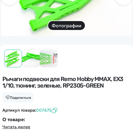
Дополнительный способ связи
WhatsApp/Мобильный
Есть вопрос? Можем связаться с вами
Фотографии
Заказать звонок
Наши соцсети:
Рычаги подвески для Remo Hobby MMAX, EX3
1/10, тюнинг, зеленые, RP2305-GREEN
Каталог
Поделиться
Квадрокоптеры
Артикул товара:
007675
Информация
Машинки
О товаре:
Танки
Читать далее
Оптовые продажи