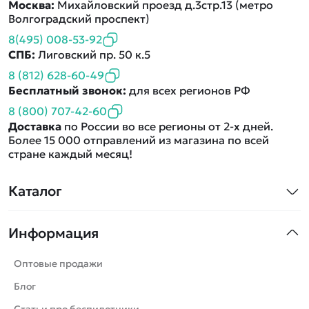
Москва:
Михайловский проезд д.3стр.13 (метро
Волгоградский проспект)
8(495) 008-53-92
СПБ:
Лиговский пр. 50 к.5
8 (812) 628-60-49
Бесплатный звонок:
для всех регионов РФ
8 (800) 707-42-60
Доставка
по России во все регионы от 2-х дней.
Более 15 000 отправлений из магазина по всей
стране каждый месяц!
Каталог
Квадрокоптеры
Информация
Машинки
Танки
Оптовые продажи
Вертолеты
Блог
Катера
Статьи про беспилотники