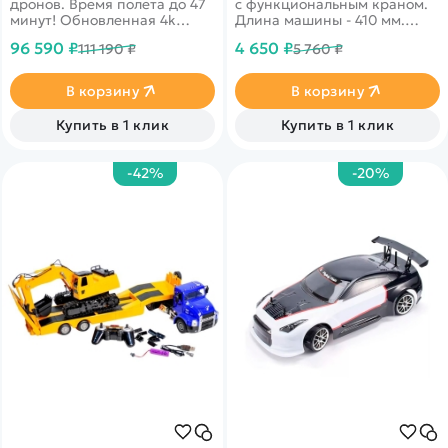
дронов. Время полета до 47
с функциональным краном.
минут! Обновленная 4k
Длина машины - 410 мм.
камера 1/1,3-дюймовый
Платформа поворачивается
96 590 ₽
4 650 ₽
111 190 ₽
5 760 ₽
CMOS-датчик, передача
на 360 градусов. Свет фар и
видео до 10 км.
звуки движения
Сопротивление ветру до 38
В корзину
В корзину
км/ч (11 м/с)
Купить в 1 клик
Купить в 1 клик
-42%
-20%