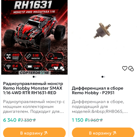
Радиоуправляемый монстр
Remo Hobby Monster SMAX
Дифференциал в сборе
1:16 4WD RTR RH1631-RED
Remo Hobby - P2951
Радиоуправляемый монстр с
Дифференциал в сборе,
мощным коллекторным
подходящий для
двигателем. Подходит для
моделей:&nbsp;RH8065,
заездов в дождь или снег.
RH8066, RH8036, RH8035,
6 340 ₽
1 150 ₽
7 330 ₽
1 960 ₽
Скорость развивает до 35
RH8081, RH8085, RH8051,
км/ч, полный привод,
RH8055,&nbsp;RH8025,
масштаб 1:16. Цвет красный
RH1025, RH1021.&nbsp;
В корзину
В корзину