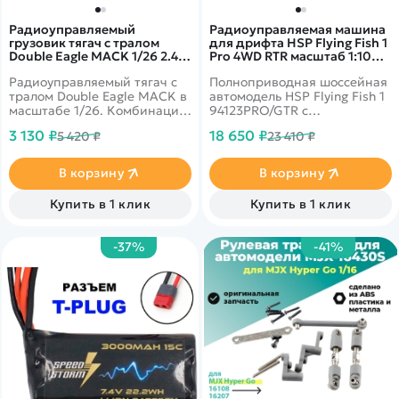
Радиоуправляемый
Радиоуправляемая машина
грузовик тягач с тралом
для дрифта HSP Flying Fish 1
Double Eagle MACK 1/26 2.4G
Pro 4WD RTR масштаб 1:10
RTR - E665-003
2.4G - 94123PRO-GTR
Радиоуправляемый тягач с
Полноприводная шоссейная
тралом Double Eagle MACK в
автомодель HSP Flying Fish 1
масштабе 1/26. Комбинация
94123PRO/GTR с
бортового прицепа и
электродвигателем,
3 130 ₽
18 650 ₽
5 420 ₽
23 410 ₽
экскаватора с
предназначенная для
дистанционным
дрифта. Оснащена колесами
управлением. Прицеп можно
с низким сцеплением.
В корзину
В корзину
отцепить от тягача.
Подвеска модели позволяет
Хвостовая пластина может
производить точные
Купить в 1 клик
Купить в 1 клик
быть опущена/убрана
настройки углов развала и
вручную. Манипулятор
схождения колес для
экскаватора с ковшом
достижения необходимых
-37%
-41%
подвижный, кабина
характеристик. Собрана на
поворачивается. Частота 2,4
прочном шасси, усиленным
ГГц с защитой от помех
алюминиевой декой.
позволяет играть с
несколькими автомобилями.