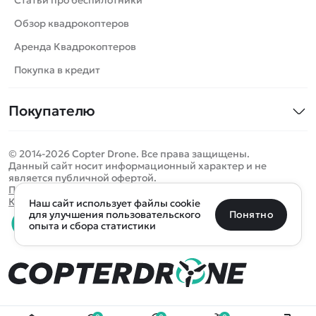
Роботы
Обзор квадрокоптеров
Самолеты
Аренда Квадрокоптеров
Сборные модели
Покупка в кредит
Детские электромобили
Покупателю
Спецтехника
Контакты
Железные дороги
© 2014-2026 Copter Drone. Все права защищены.
Оплата и доставка
Игрушки
Данный сайт носит информационный характер и не
является публичной офертой.
Помощь
Запчасти для моделей
Определить местоположение
Политика конфиденциальности
Карта сайта
Наш сайт использует файлы cookie
Отследить заказ
Бренды
Санкт-Петербург
Москва
Майкоп
Уфа
Понятно
для улучшения пользовательского
опыта и сбора статистики
Оплата на сайте
Улан-Удэ
Пермь
Псков
Ростов-на-Дону
0 товаров
Очистить
Все подборки
В корзину
0 ₽
Ещё более 300 населённых пунктов
Воспользуйтесь поиском, чтобы найти нужный