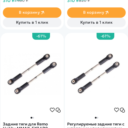
310 ₽
310 ₽
1 460 ₽
820 ₽
Batman RH1091, RH1092,
RH1096, Mountain Lion
RH1071, RH1072 масштаба
В корзину
В корзину
1/10
Купить в 1 клик
Купить в 1 клик
-61%
-61%
Задние тяги для Remo
Регулируемые задние тяги с