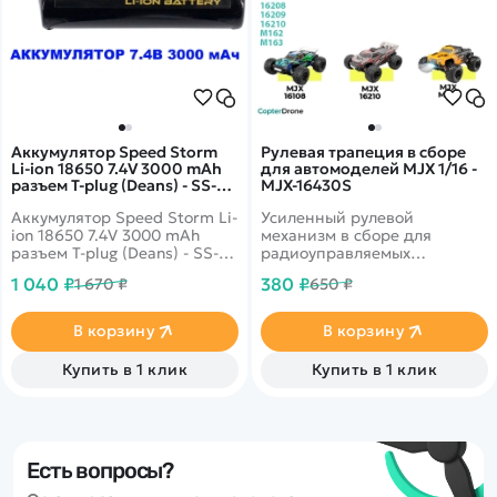
Аккумулятор Speed Storm
Рулевая трапеция в сборе
Li-ion 18650 7.4V 3000 mAh
для автомоделей MJX 1/16 -
разъем T-plug (Deans) - SS-
MJX-16430S
2S3000-D
Аккумулятор Speed Storm Li-
Усиленный рулевой
ion 18650 7.4V 3000 mAh
механизм в сборе для
разъем T-plug (Deans) - SS-
радиоуправляемых
2S3000-D для игрушек и
автомоделей MJX масштаба
1 040 ₽
380 ₽
1 670 ₽
650 ₽
моделей на
1/16.
радиоуправлении.
В корзину
В корзину
Купить в 1 клик
Купить в 1 клик
Есть вопросы?