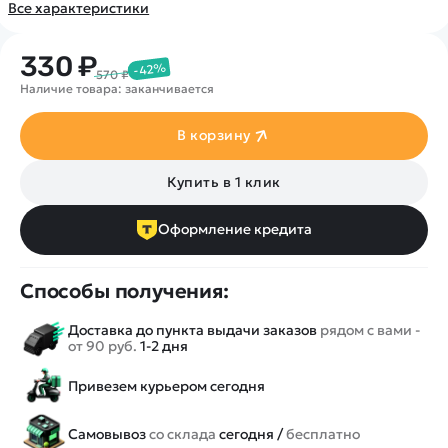
Покупателю
Вертолеты
Все характеристики
Блог
Катера
Статьи про беспилотники
Контакты
330 ₽
Роботы
Обзор квадрокоптеров
-42%
Оплата и доставка
570 ₽
Самолеты
Наличие товара: заканчивается
Аренда Квадрокоптеров
Помощь
Сборные модели
Покупка в кредит
Отследить заказ
В корзину
Детские электромобили
Оплата на сайте
Спецтехника
Купить в 1 клик
Железные дороги
Конструкторы
Оформление кредита
Запчасти для моделей
Способы получения:
Доставка до пункта выдачи заказов
рядом с вами -
от 90 руб.
1-2 дня
Привезем курьером сегодня
Самовывоз
со склада
сегодня /
бесплатно