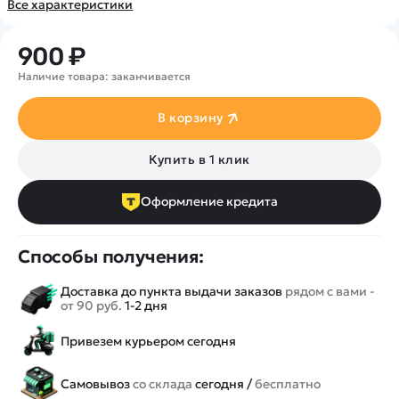
Покупателю
Вертолеты
Все характеристики
Блог
Катера
Статьи про беспилотники
Контакты
900 ₽
Роботы
Обзор квадрокоптеров
Оплата и доставка
Наличие товара: заканчивается
Самолеты
Аренда Квадрокоптеров
Помощь
Сборные модели
Покупка в кредит
Отследить заказ
В корзину
Детские электромобили
Оплата на сайте
Спецтехника
Купить в 1 клик
Железные дороги
Оформление кредита
Конструкторы
Запчасти для моделей
Способы получения:
Доставка до пункта выдачи заказов
рядом с вами -
от 90 руб.
1-2 дня
Привезем курьером сегодня
Самовывоз
со склада
сегодня /
бесплатно