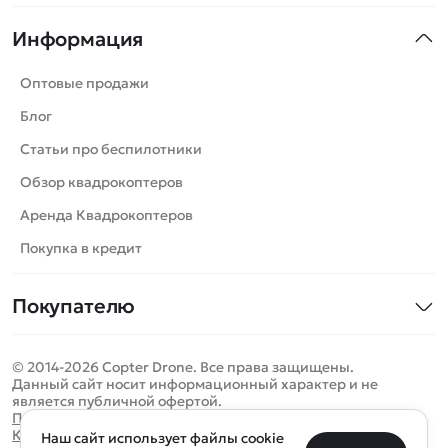
Квадрокоптеры
Информация
Машинки
Танки
Оптовые продажи
Вертолеты
Блог
Катера
Статьи про беспилотники
Роботы
Обзор квадрокоптеров
Самолеты
Аренда Квадрокоптеров
Сборные модели
Покупка в кредит
Детские электромобили
Покупателю
Спецтехника
Контакты
Железные дороги
© 2014-2026 Copter Drone. Все права защищены.
Оплата и доставка
Игрушки
Данный сайт носит информационный характер и не
является публичной офертой.
Помощь
Запчасти для моделей
Определить местоположение
Политика конфиденциальности
Карта сайта
Наш сайт использует файлы cookie
Отследить заказ
Бренды
Санкт-Петербург
Москва
Майкоп
Уфа