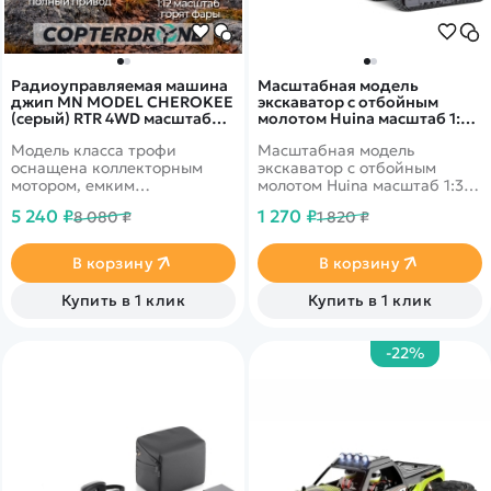
Радиоуправляемая машина
Масштабная модель
джип MN MODEL CHEROKEE
экскаватор с отбойным
(серый) RTR 4WD масштаб
молотом Huina масштаб 1:35
1:12 2.4G - MN-78|GRAY
- HN1151
Модель класса трофи
Масштабная модель
оснащена коллекторным
экскаватор с отбойным
мотором, емким
молотом Huina масштаб 1:35 -
аккумулятором с
HN1151 - это масштабная
5 240 ₽
1 270 ₽
8 080 ₽
1 820 ₽
напряжением 7.4V и
модель экскаватора с
сервоприводом, что делает
отбойным молотом Huina
управление данной моделью
HN1151, которая станет
В корзину
В корзину
пропорциональным! При
отличным дополнением в
умеренном темпе езды
коллекцию уменьшенных
Купить в 1 клик
Купить в 1 клик
заряда аккумулятора
копий спецтехники. Модель
хватает на 30-40 минут.
выполнена в масштабе 1:35 с
высокой точностью
-22%
передачи оригинальных
пропорций и особенностей
дизайна.