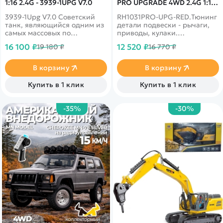
1:16 2.4G - 3939-1UPG V7.0
PRO UPGRADE 4WD 2.4G 1:10
RTR RH1031PRO-UPG-RED
3939-1Upg V7.0 Советский
RH1031PRO-UPG-RED.Тюнинг
танк, являющийся одним из
детали подвески - рычаги,
самых массовых по
приводы, кулаки.
производству боевых машин
Увеличенный LiPo
16 100 ₽
12 520 ₽
19 180 ₽
16 770 ₽
начиная с 1973 года и
аккумулятор 3300 mah
заканчивая 2005 годом. 6.0
версия обозначает, что танк
В корзину
В корзину
может учавствовать в боях
посредством не только
Купить в 1 клик
Купить в 1 клик
пневмо пушкой, но и ИК
пушкой. Upg обозначает, что
шестерни у танка сделаны
-35%
-30%
из цинка.