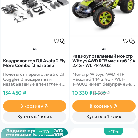
Радиоуправляемый монстр
Квадрокоптер DJI Avata 2 Fly
Wltoys 4WD RTR масштаб 1:14
More Combo (3 Батареи)
2.4G - WLT-144002
Полёты от первого лица с DJI
Монстр Wltoys 4WD RTR
Goggles 3 подарят вам
масштаб 1:14 2.4G - WLT-
незабываемые впечатления.
144002 имеет безупречные
Этот гаджет оснащён
ходовые характеристики.
154 450 ₽
10 330 ₽
13 360 ₽
высококачественным
Эта радиоуправляемая
дисплеем Micro-OLED с
модель, выполненная в
минимальной задержкой
масштабе 1:14,
В корзину
В корзину
видео. Функция Real View
характеризуется
PiP позволяет
экономичным
Купить в 1 клик
Купить в 1 клик
просматривать изображение
энергопотреблением и
без снятия очков.
удобством управления.
-41%
-41%