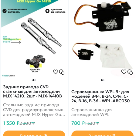
Задние привода CVD
стальные для автомодели
Сервомашинка WPL 9г для
MJX 14210, 2шт - MJX-14410B
моделей B-14, B-24, C-14, C-
24, B-16, B-36 - WPL-ABC030
Стальные задние привода
CVD для радиоуправляемых
Сервомашинка для
автомоделей MJX Hyper Go
автомоделей WPL
14210 масштаба 1/14.
1 350 ₽
780 ₽
2 300 ₽
1 330 ₽
В корзину
В корзину