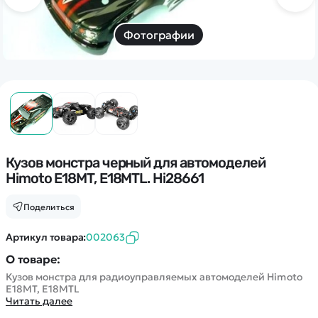
Дополнительный способ связи
WhatsApp/Мобильный
Фотографии
Есть вопрос? Можем связаться с вами
Заказать звонок
Наши соцсети:
Кузов монстра черный для автомоделей
Himoto E18MT, E18MTL. Hi28661
Поделиться
Каталог
Артикул товара:
002063
О товаре:
Квадрокоптеры
Информация
Кузов монстра для радиоуправляемых автомоделей Himoto
Машинки
E18MT, E18MTL
Танки
Читать далее
Оптовые продажи