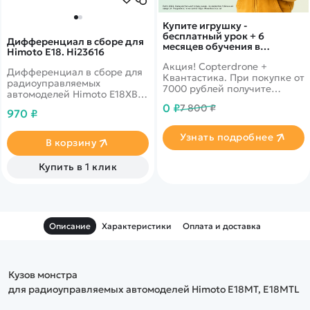
Купите игрушку -
бесплатный урок + 6
Дифференциал в сборе для
месяцев обучения в
Himoto E18. Hi23616
подарок!
Акция! Copterdrone +
Дифференциал в сборе для
Квантастика. При покупке от
радиоуправляемых
7000 рублей получите
автомоделей Himoto E18XB,
уникальное предложение от
E18MT, E18XT, E18SC, E18XBL,
0 ₽
7 800 ₽
нашего партнера
970 ₽
E18MTL, E18XTL, E18SCL
Узнать подробнее
В корзину
Купить в 1 клик
Описание
Характеристики
Оплата и доставка
Кузов монстра
для радиоуправляемых автомоделей Himoto E18MT, E18MTL