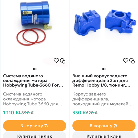
Система водяного
Внешний корпус заднего
охлаждения мотора
дифференциала 2шт для
Hobbywing Tube-3660 For
Remo Hobby 1/8, тюнинг,
540 type motor - HW-
синий, RP2041-BLUE
Система водяного
Корпус заднего
32366000
охлаждения мотора
дифференциала,
Hobbywing Tube 3660 для
подходящий для моделей:
моторов 540 класса
RH8065, RH8066, RH8036,
1 110 ₽
330 ₽
1 890 ₽
620 ₽
RH8035, RH8081, RH8085,
RH8051, RH8055, RH8025,
RH1025, RH1021.
В корзину
В корзину
Купить в 1 клик
Купить в 1 клик