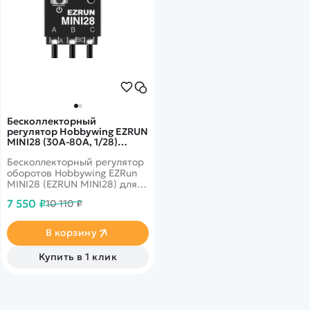
Бесколлекторный
регулятор Hobbywing EZRUN
MINI28 (30A-80A, 1/28)
влагозащищённый - HW-
Бесколлекторный регулятор
30101300
оборотов Hobbywing EZRun
MINI28 (EZRUN MINI28) для
установки на модели MINI-Z
7 550 ₽
10 110 ₽
масштаба 1/28.
В корзину
Купить в 1 клик