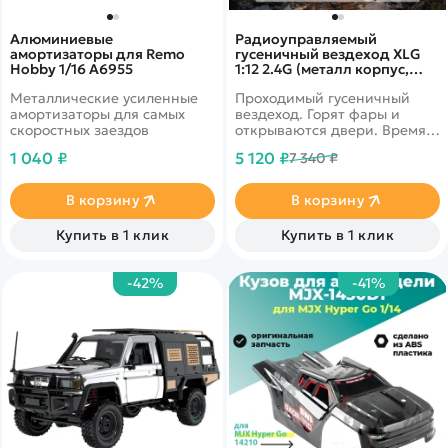
Алюминиевые
Радиоуправляемый
амортизаторы для Remo
гусеничный вездеход XLG
Hobby 1/16 A6955
1:12 2.4G (металл корпус,
парогенератор) - G2063
Металлические усиленные
Проходимый гусеничный
амортизаторы для самых
вездеход. Горят фары и
скоростных заездов
открываются двери. Время
работы до 30 минут
1 040 ₽
5 120 ₽
7 340 ₽
В корзину
В корзину
Купить в 1 клик
Купить в 1 клик
-42%
-41%