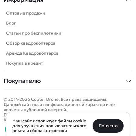
Машинки
Танки
Оптовые продажи
Вертолеты
Блог
Катера
Статьи про беспилотники
Роботы
Обзор квадрокоптеров
Самолеты
Аренда Квадрокоптеров
Сборные модели
Покупка в кредит
Детские электромобили
Покупателю
Спецтехника
Контакты
Железные дороги
© 2014-2026 Copter Drone. Все права защищены.
Оплата и доставка
Игрушки
Данный сайт носит информационный характер и не
является публичной офертой.
Помощь
Запчасти для моделей
Определить местоположение
Политика конфиденциальности
Карта сайта
Наш сайт использует файлы cookie
Отследить заказ
Бренды
Санкт-Петербург
Москва
Майкоп
Уфа
Понятно
для улучшения пользовательского
опыта и сбора статистики
Оплата на сайте
Улан-Удэ
Пермь
Псков
Ростов-на-Дону