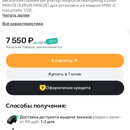
Покупателю
Бесколлекторный регулятор оборотов Hobbywing EZRun
Вертолеты
Блог
MINI28 (EZRUN MINI28) для установки на модели MINI-Z
Катера
масштаба 1/28.
Статьи про беспилотники
Контакты
Читать далее
Роботы
Обзор квадрокоптеров
Оплата и доставка
Все характеристики
Самолеты
Аренда Квадрокоптеров
Помощь
Сборные модели
Покупка в кредит
Отследить заказ
7 550 ₽
-25%
Детские электромобили
10 110 ₽
Оплата на сайте
Наличие товара: заканчивается
Спецтехника
Железные дороги
В корзину
Конструкторы
Купить в 1 клик
Запчасти для моделей
Оформление кредита
Способы получения:
Доставка до пункта выдачи заказов
рядом с вами -
от 90 руб.
1-2 дня