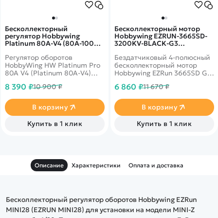
Бесколлекторный
Бесколлекторный мотор
регулятор Hobbywing
Hobbywing EZRUN-3665SD-
Platinum 80A-V4 (80A-100A,
3200KV-BLACK-G3
Aircraft, Heli) - HW-
(5.00/16.5мм, 1/10)
Регулятор оборотов
Бездатчиковый 4-полюсный
30203200
бессенсорный - HW-
HobbyWing HW Platinum Pro
30402607
бесколлекторный мотор
80A V4 (Platinum 80A-V4)
Hobbywing EZRun 3665SD G3
для радиоуправляемых
3200kV (EZRUN-3665SD-
8 390 ₽
6 860 ₽
10 900 ₽
11 670 ₽
вертолетов 450-500 класса
3200KV-BLACK-G3) для
(основные лопасти 380-470
установки на модели
мм), 3D-самолетов .70
монстров, трагги и модели
В корзину
В корзину
размера и EDF с импеллером
шорт-корс масштаба 1/10.
до 75 мм. Есть возможность
Купить в 1 клик
Купить в 1 клик
программировать при
помощи программатора.
Описание
Характеристики
Оплата и доставка
Бесколлекторный регулятор оборотов Hobbywing EZRun
MINI28 (EZRUN MINI28) для установки на модели MINI-Z