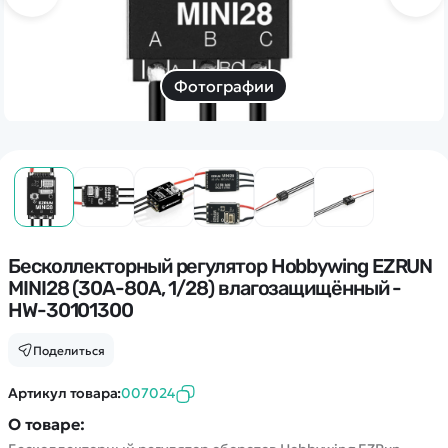
Дополнительный способ связи
WhatsApp/Мобильный
Есть вопрос? Можем связаться с вами
Фотографии
Заказать звонок
Наши соцсети:
Бесколлекторный регулятор Hobbywing EZRUN
MINI28 (30A-80A, 1/28) влагозащищённый -
HW-30101300
Каталог
Поделиться
Квадрокоптеры
Информация
Артикул товара:
007024
Машинки
О товаре:
Танки
Оптовые продажи