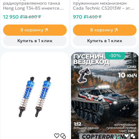
радиоуправляемого танка
пружинным механизмом
Heng Long T34-85 имеется
Cada Technic C52013W – это
пневматическая и ик пушки.
машинка c пружинным
12 950 ₽
970 ₽
18 680 ₽
1 650 ₽
При совершении выстрела
двигателем, которую
загорается
ребенок собирает сам!
светодиод.&nbsp;Z - Upgrade
В корзину
В корзину
Version - Шестерня из
цинкового сплава и
Купить в 1 клик
Купить в 1 клик
пластиковые гусеницы
-30%