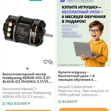
Купите игрушку -
Бесколлекторный мотор
бесплатный урок + 6
Hobbywing XERUN-V10-3.5T-
месяцев обучения в
BLACK-G3 (9450KV, 3.17/13.3,
подарок!
1/10, 1/12) - HW-30401106
Акция! Copterdrone +
Бесколлекторный 2-
Квантастика. При покупке от
полюсный мотор Hobbywing
7000 рублей получите
XERUN V10 G3 3.5 витка
уникальное предложение от
(XERUN-V10-3.5T-BLACK-G3)
0 ₽
7 800 ₽
нашего партнера
8 190 ₽
13 930 ₽
для шоссейных и дрифтовых
моделей масштаба 1/10, 1/12.