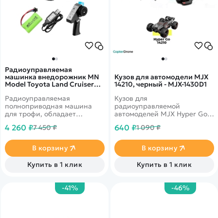
Радиоуправляемая
машинка внедорожник MN
Кузов для автомодели MJX
Model Toyota Land Cruiser
14210, черный - MJX-1430D1
LC79 4WD 1:12 - MN-82S-
Радиоуправляемая
Кузов для
SILVER
полноприводная машина
радиоуправляемой
для трофи, обладает
автомоделей MJX Hyper Go
великолепной
14210 масштаба 1/14.
4 260 ₽
640 ₽
7 450 ₽
1 090 ₽
проходимостью и высоким
качеством изготовления.
В корзину
В корзину
Купить в 1 клик
Купить в 1 клик
-41%
-46%