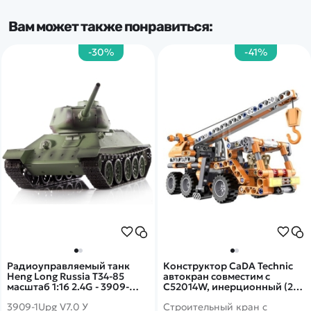
Вам может также понравиться:
-30%
-41%
Радиоуправляемый танк
Конструктор CaDA Technic
Heng Long Russia T34-85
автокран совместим с
масштаб 1:16 2.4G - 3909-
C52014W, инерционный (272
1Upg V7.0
детали) - C52013W
3909-1Upg V7.0 У
Строительный кран c