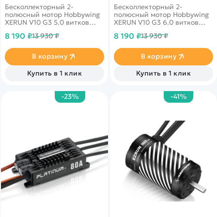
Бесколлекторный 2-
Бесколлекторный 2-
полюсный мотор Hobbywing
полюсный мотор Hobbywing
XERUN V10 G3 5.0 витков
XERUN V10 G3 6.0 витков
(XERUN-V10-5T-BLACK-G3)
(XERUN-V10-6T-BLACK-G3)
8 190 ₽
8 190 ₽
13 930 ₽
13 930 ₽
для шоссейных и дрифтовых
для шоссейных и дрифтовых
моделей масштаба 1/10.
моделей масштаба 1/10.
В корзину
В корзину
Купить в 1 клик
Купить в 1 клик
-23%
-41%