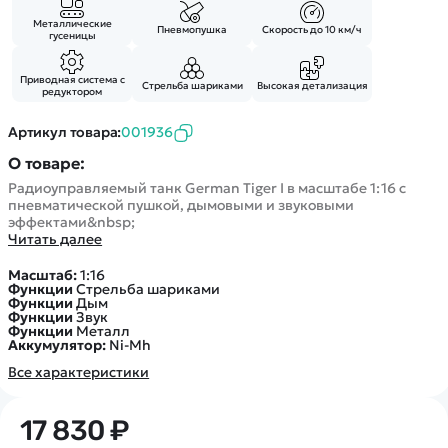
Покупателю
Вертолеты
Блог
Металлические
Катера
Пневмопушка
Скорость до 10 км/ч
гусеницы
Статьи про беспилотники
Контакты
Роботы
Обзор квадрокоптеров
Оплата и доставка
Приводная система с
Самолеты
Стрельба шариками
Высокая детализация
редуктором
Аренда Квадрокоптеров
Помощь
Сборные модели
Покупка в кредит
Отследить заказ
Артикул товара:
001936
Детские электромобили
Оплата на сайте
О товаре:
Спецтехника
Радиоуправляемый танк German Tiger I в масштабе 1:16 с
Железные дороги
пневматической пушкой, дымовыми и звуковыми
эффектами&nbsp;
Конструкторы
Читать далее
Запчасти для моделей
Масштаб:
1:16
Функции
Стрельба шариками
Функции
Дым
Функции
Звук
Функции
Металл
Аккумулятор:
Ni-Mh
Все характеристики
17 830 ₽