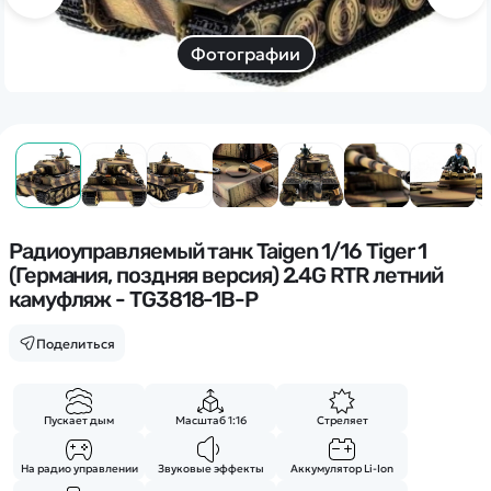
Дополнительный способ связи
WhatsApp/Мобильный
Фотографии
Есть вопрос? Можем связаться с вами
Заказать звонок
Наши соцсети:
Радиоуправляемый танк Taigen 1/16 Tiger 1
(Германия, поздняя версия) 2.4G RTR летний
камуфляж - TG3818-1B-P
Поделиться
Каталог
Квадрокоптеры
Информация
Пускает дым
Масштаб 1:16
Стреляет
Машинки
Танки
На радио управлении
Звуковые эффекты
Аккумулятор Li-Ion
Оптовые продажи