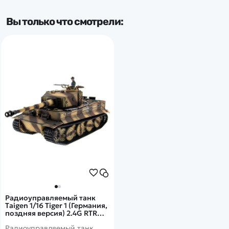
Вы только что смотрели:
Радиоуправляемый танк
Taigen 1/16 Tiger 1 (Германия,
поздняя версия) 2.4G RTR
летний камуфляж - TG3818-
Радиоуправляемый танк
1B-P