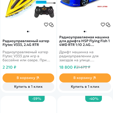
Радиоуправляемая машина
Радиоуправляемый катер
для дрифта HSP Flying Fish 1
Flytec V333, 2.4G RTR
4WD RTR 1:10 2.4G
94123PRO|GTR-BL
Радиоуправляемый катер
Дрифт машинка на
Flytec V333 для игр в
радиоуправлении для
бассейне или озере. При
заездов на улице.
изготовлении корпуса
Долговечный Ni-Mh 7.2V
2 210 ₽
18 800 ₽
21 670 ₽
использована новая
3500mAh аккумулятор.
ультразвуковая технология,
Подготовленные для дрифта
которая обеспечивает
колеса. Автомобиль снабжен
В корзину
В корзину
прочность и
полным приводом 4WD и
водонепроницаемость
специальными колесами.
Купить в 1 клик
Купить в 1 клик
катера.
Кузов GTR
-59%
-40%