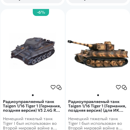
дымогенератор не оставит
ручная роспись корпуса, что
равнодушным ни одного
делает каждый танк
любителя
оригинальным. Данная
-6%
радиоуправляемых танков.
версия включает
металлические редукторы.
Это делает танк не только
более надежным и
долговечным, но и придает
ему неповторимый внешний
вид, а также открывает
простор для дальнейшей
модернизации
Радиоуправляемый танк
Радиоуправляемый танк
Taigen 1/16 Tiger 1 (Германия,
Taigen 1/16 Tiger 1 (Германия,
поздняя версия) V3 2.4G RTR
поздняя версия) (для ИК
темный камуфляж - TG3818-
боя) V3 2.4G RTR темный
Немецкий тяжелый танк
Немецкий тяжелый танк
BD3.0
камуфляж
Tiger I был использован во
Tiger I был использован во
Второй мировой войне в
Второй мировой войне в