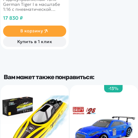
German Tiger I в масштабе
1:16 с пневматической
пушкой, дымовыми и
17 830 ₽
звуковыми эффектами&nbsp;
В корзину
Купить в 1 клик
Вам может также понравиться:
-13%