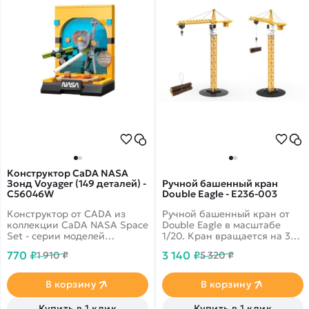
Конструктор CaDA NASA
Зонд Voyager (149 деталей) -
Ручной башенный кран
C56046W
Double Eagle - E236-003
Конструктор от CADA из
Ручной башенный кран от
коллекции CaDA NASA Space
Double Eagle в масштабе
Set - серии моделей
1/20. Кран вращается на 360
космоса.
градусов и имеет крюк на
770 ₽
3 140 ₽
1 910 ₽
5 320 ₽
подвижном тросе.
В корзину
В корзину
Купить в 1 клик
Купить в 1 клик