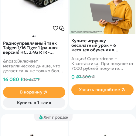
Купите игрушку -
Радиоуправляемый танк
бесплатный урок + 6
Taigen 1/16 Tiger 1 (ранняя
месяцев обучения в
версия) HC, 2.4G RTR -
подарок!
TG3818-1A-P
Акция! Copterdrone +
&nbsp;Включает
Квантастика. При покупке от
металлическое днище, что
7000 рублей получите
делает танк не только более
уникальное предложение от
надежным и долговечным,
0 ₽
7 800 ₽
нашего партнера
16 080 ₽
16 320 ₽
но и придает ему
неповторимый внешний
Узнать подробнее
вид, а также открывает
В корзину
простор для дальнейшей
модернизации.
Купить в 1 клик
Хит продаж