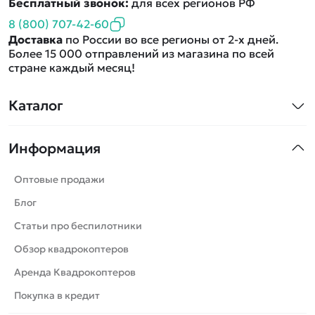
Бесплатный звонок:
для всех регионов РФ
8 (800) 707-42-60
Доставка
по России во все регионы от 2-х дней.
Более 15 000 отправлений из магазина по всей
стране каждый месяц!
Каталог
Квадрокоптеры
Информация
Машинки
Танки
Оптовые продажи
Вертолеты
Блог
Катера
Статьи про беспилотники
Роботы
Обзор квадрокоптеров
Самолеты
Аренда Квадрокоптеров
Сборные модели
Покупка в кредит