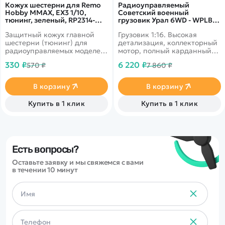
Кожух шестерни для Remo
Радиоуправляемый
Hobby MMAX, EX3 1/10,
Советский военный
тюнинг, зеленый, RP2314-
грузовик Урал 6WD - WPLB-
GREEN
36-2
Защитный кожух главной
Грузовик 1:16. Высокая
шестерни (тюнинг) для
детализация, коллекторный
радиоуправляемых моделей
мотор, полный карданный
Remo Hobby масштаба 1/10.
привод, рессорная
330 ₽
6 220 ₽
570 ₽
7 860 ₽
подвеска. Подвижные
детали. Дальность 30 м,
время работы 25 минут.
В корзину
В корзину
Купить в 1 клик
Купить в 1 клик
Есть вопросы?
Оставьте заявку и мы свяжемся с вами
в течении 10 минут