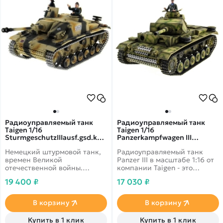
Радиоуправляемый танк
Радиоуправляемый танк
Taigen 1/16
Taigen 1/16
SturmgeschutzIIIausf.gsd.kfz.
Panzerkampfwagen III
- TG3868-1HC
(Германия) PRO 2.4G RTR -
Немецкий штурмовой танк,
Радиоуправляемый танк
TG3848-1A
времен Великой
Panzer III в масштабе 1:16 от
отечественной войны.
компании Taigen - это
Ручная роспись и высокая
полностью функциональная
19 400 ₽
17 030 ₽
детализация придаст
модель, имеющая высокий
использованию особый
уровень детализации и
шарм. А функциональность в
металлические компоненты.
В корзину
В корзину
виде звукового
Наиболее заметным
сопровождения и
является фантастическая
Купить в 1 клик
Купить в 1 клик