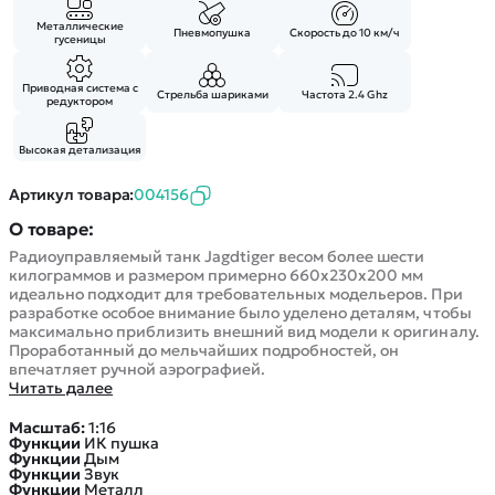
Покупателю
Вертолеты
Блог
Металлические
Катера
Пневмопушка
Скорость до 10 км/ч
гусеницы
Статьи про беспилотники
Контакты
Роботы
Обзор квадрокоптеров
Оплата и доставка
Приводная система с
Самолеты
Стрельба шариками
Частота 2.4 Ghz
редуктором
Аренда Квадрокоптеров
Помощь
Сборные модели
Покупка в кредит
Отследить заказ
Высокая детализация
Детские электромобили
Оплата на сайте
Спецтехника
Артикул товара:
004156
Железные дороги
О товаре:
Конструкторы
Радиоуправляемый танк Jagdtiger весом более шести
килограммов и размером примерно 660x230x200 мм
Запчасти для моделей
идеально подходит для требовательных модельеров. При
разработке особое внимание было уделено деталям, чтобы
максимально приблизить внешний вид модели к оригиналу.
Проработанный до мельчайших подробностей, он
впечатляет ручной аэрографией.
Читать далее
Масштаб:
1:16
Функции
ИК пушка
Функции
Дым
Функции
Звук
Функции
Металл