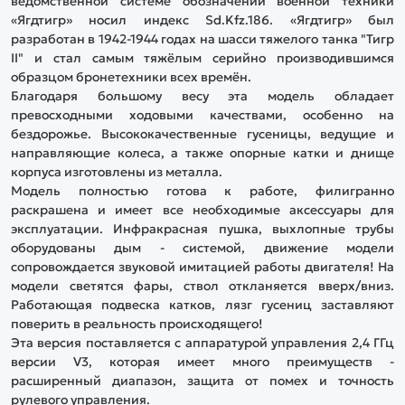
ведомственной системе обозначений военной техники
«Ягдтигр» носил индекс Sd.Kfz.186. «Ягдтигр» был
разработан в 1942-1944 годах на шасси тяжелого танка "Тигр
II" и стал самым тяжёлым серийно производившимся
образцом бронетехники всех времён.
Благодаря большому весу эта модель обладает
превосходными ходовыми качествами, особенно на
бездорожье. Высококачественные гусеницы, ведущие и
направляющие колеса, а также опорные катки и днище
корпуса изготовлены из металла.
Модель полностью готова к работе, филигранно
раскрашена и имеет все необходимые аксессуары для
эксплуатации. Инфракрасная пушка, выхлопные трубы
оборудованы дым - системой, движение модели
сопровождается звуковой имитацией работы двигателя! На
модели светятся фары, ствол откланяется вверх/вниз.
Работающая подвеска катков, лязг гусениц заставляют
поверить в реальность происходящего!
Эта версия поставляется с аппаратурой управления 2,4 ГГц
версии V3, которая имеет много преимуществ -
расширенный диапазон, защита от помех и точность
рулевого управления.