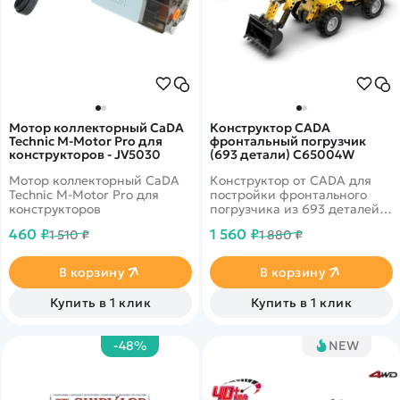
игру интересными
сюжетами.
Мотор коллекторный CaDA
Конструктор CADA
Technic M-Motor Pro для
фронтальный погрузчик
конструкторов - JV5030
(693 детали) C65004W
Мотор коллекторный CaDA
Конструктор от CADA для
Technic M-Motor Pro для
постройки фронтального
конструкторов
погрузчика из 693 деталей.
Имеет подвижный ковш,
460 ₽
1 560 ₽
1 510 ₽
1 880 ₽
который можно заменить на
отвал бульдозера. Моторной
отделение открывается,
В корзину
В корзину
имеется рабочая имитация
двигателя.
Купить в 1 клик
Купить в 1 клик
-48%
NEW