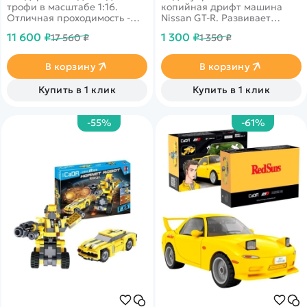
трофи в масштабе 1:16.
копийная дрифт машина
Отличная проходимость -
Nissan GT-R. Развивает
вездеходные колеса,
скорость до 15 км в час. В
11 600 ₽
1 300 ₽
17 560 ₽
1 350 ₽
сверхмягкие шины с
комплекте присутствуют
противоскользящим
сменные колеса.
покрытием, светодиодные
Светодиодные фары.
В корзину
В корзину
фары, влагозащита. Яркий
Ёмкость аккумулятора 500
стильный корпус синего
mAh
Купить в 1 клик
Купить в 1 клик
цвета.
-55%
-61%