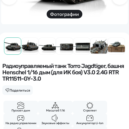
Дополнительный способ связи
WhatsApp/Мобильный
Фотографии
Есть вопрос? Можем связаться с вами
Заказать звонок
Наши соцсети:
Радиоуправляемый танк Torro Jagdtiger, башня
Henschel 1/16 дым (для ИК боя) V3.0 2.4G RTR
TR11511-GY-3.0
Поделиться
Каталог
Квадрокоптеры
Информация
Пускает дым
Масштаб 1:16
Стреляет
Машинки
Танки
На радио управлении
Звуковые эффекты
Аккумулятор Li-Ion
Оптовые продажи