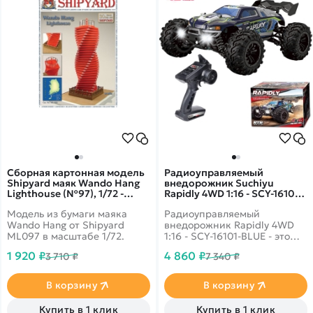
Сборная картонная модель
Радиоуправляемый
Shipyard маяк Wando Hang
внедорожник Suchiyu
Lighthouse (№97), 1/72 -
Rapidly 4WD 1:16 - SCY-16101-
ML097
BLUE
Модель из бумаги маяка
Радиоуправляемый
Wando Hang от Shipyard
внедорожник Rapidly 4WD
ML097 в масштабе 1/72.
1:16 - SCY-16101-BLUE - это
популярная модель от
1 920 ₽
4 860 ₽
3 710 ₽
7 340 ₽
популярного производителя
Suchiyu R/C. Автомобиль
выполнен в масштабе 1/16 и
В корзину
В корзину
отличается от конкурентов
наличием интеллектуальной
Купить в 1 клик
Купить в 1 клик