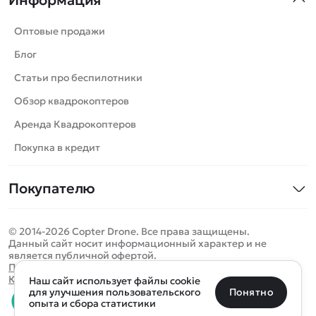
Машинки
Танки
Оптовые продажи
Вертолеты
Блог
Катера
Статьи про беспилотники
Роботы
Обзор квадрокоптеров
Самолеты
Аренда Квадрокоптеров
Сборные модели
Покупка в кредит
Детские электромобили
Покупателю
Спецтехника
Контакты
Железные дороги
© 2014-2026 Copter Drone. Все права защищены.
Оплата и доставка
Игрушки
Данный сайт носит информационный характер и не
является публичной офертой.
Помощь
Запчасти для моделей
Определить местоположение
Политика конфиденциальности
Карта сайта
Наш сайт использует файлы cookie
Отследить заказ
Бренды
Санкт-Петербург
Москва
Майкоп
Уфа
Понятно
для улучшения пользовательского
опыта и сбора статистики
Оплата на сайте
Улан-Удэ
Пермь
Псков
Ростов-на-Дону