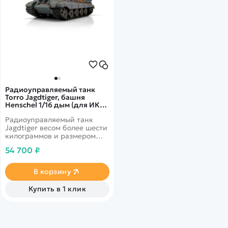
Радиоуправляемый танк
Torro Jagdtiger, башня
Henschel 1/16 дым (для ИК
боя) V3.0 2.4G RTR TR11511-
Радиоуправляемый танк
GY-3.0
Jagdtiger весом более шести
килограммов и размером
примерно 660x230x200 мм
54 700 ₽
идеально подходит для
требовательных модельеров.
При разработке особое
В корзину
внимание было уделено
деталям, чтобы максимально
Купить в 1 клик
приблизить внешний вид
модели к оригиналу.
Проработанный до
мельчайших подробностей,
он впечатляет ручной