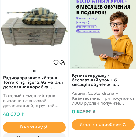
Купите игрушку -
Радиоуправляемый танк
бесплатный урок + 6
Torro King Tiger 2.4G металл
месяцев обучения в
деревянная коробка -
подарок!
TR1112200600
Акция! Copterdrone +
Тяжелый немецкий танк
Квантастика. При покупке от
выполнен с высокой
7000 рублей получите
детализацией, с ручной
уникальное предложение от
росписью и в деревянной
0 ₽
7 800 ₽
нашего партнера
48 070 ₽
коробке. Имеет большое
количество металлических
Узнать подробнее
деталей
В корзину