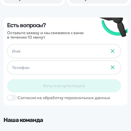
аккумуляторной батареи,
системой охлаждения
двигателя, а также
оптимальным соотношением
цены и качества деталей.
Есть вопросы?
Оставьте заявку и мы свяжемся с вами
в течении 10 минут
Хочу консультацию
Cогласие на обработку персональных данных
Наша команда