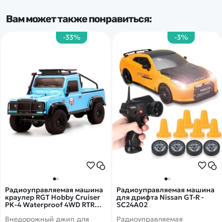
аэрографией.
Вам может также понравиться:
-33%
-3%
Радиоуправляемая машина
Радиоуправляемая машина
краулер RGT Hobby Cruiser
для дрифта Nissan GT-R -
РК-4 Waterproof 4WD RTR
SC24A02
масштаб 1:16 2.4G -
Внедорожный джип для
Радиоуправляемая
136161DF|R62113