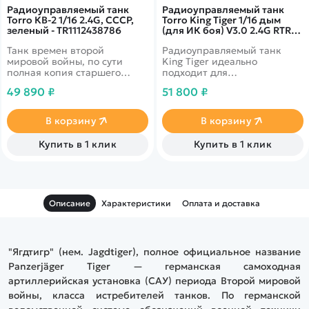
Радиоуправляемый танк
Радиоуправляемый танк
Torro КВ-2 1/16 2.4G, СССР,
Torro King Tiger 1/16 дым
зеленый - TR1112438786
(для ИК боя) V3.0 2.4G RTR
TR11510-CA-3.0
Танк времен второй
Радиоуправляемый танк
мировой войны, по сути
King Tiger идеально
полная копия старшего
подходит для
брата, отличительно
требовательных модельеров.
49 890 ₽
51 800 ₽
особенностью помимо
При разработке особое
выполненного полностью из
внимание было уделено
металла корпуса, является
деталям, чтобы максимально
В корзину
В корзину
инфракрасная пушка
приблизить внешний вид
совмещенная с
модели к оригиналу.
Купить в 1 клик
Купить в 1 клик
пневматической.
Проработанный до
мельчайших подробностей,
он впечатляет ручной
аэрографией.
Описание
Характеристики
Оплата и доставка
"Ягдтигр" (нем. Jagdtiger), полное официальное название
Panzerjäger Tiger — германская самоходная
артиллерийская установка (САУ) периода Второй мировой
войны, класса истребителей танков. По германской