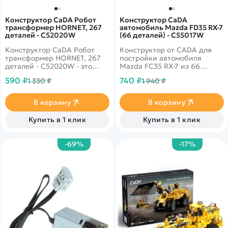
Конструктор CaDA Робот
Конструктор CaDA
трансформер HORNET, 267
автомобиль Mazda FD35 RX-7
деталей - C52020W
(66 деталей) - C55017W
Конструктор CaDA Робот
Конструктор от CADA для
трансформер HORNET, 267
постройки автомобиля
деталей - C52020W - это
Mazda FC35 RX-7 из 66
любимая игрушка
деталей в масштабе 1/35.
590 ₽
740 ₽
1 330 ₽
1 940 ₽
мальчишки - трансформеры.
Высокая степень
Иметь в своей коллекции
детализации, стильный
главного автобота всем
дизайн.
В корзину
В корзину
известного фильма
''Трансформеры'' - мечта
Купить в 1 клик
Купить в 1 клик
мальчишки любого возраста.
Конструктор CaDA Робот
Hornet, собранный
-69%
-17%
самостоятельно, захватит
ребенка уже на этапе
сборки. Конструктор CaDA
Робот Hornet, собранный
самостоятельно, захватит
ребенка уже на этапе
сборки. Получившийся
робот легко способен
превратиться в автомодель
и разнообразит обычную