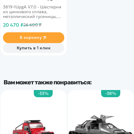
V7.0
3819-1UpgA V7.0 - Шестерня
из цинкового сплава,
металлический гусеницы,
металлическое ведущее
20 470 ₽
26 600 ₽
колесо. Имеет
дымогенератор, 2
стреляющие пушки и
В корзину
поворотную башню
Купить в 1 клик
Вам может также понравиться:
-33%
-38%