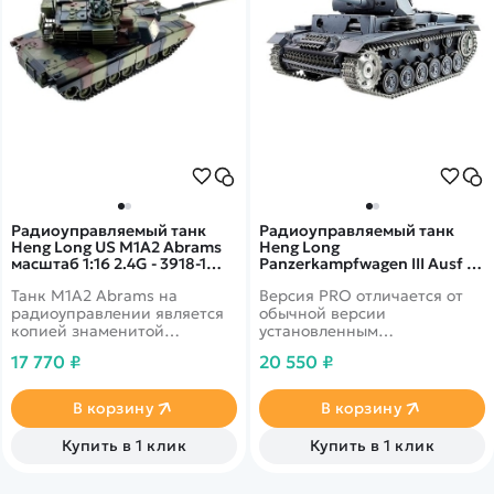
Радиоуправляемый танк
Радиоуправляемый танк
Heng Long US M1A2 Abrams
Heng Long
масштаб 1:16 2.4G - 3918-1
Panzerkampfwagen III Ausf L
V5.3
SD KFZ 141-1 Pro масштаб 1:16
Танк M1A2 Abrams на
Версия PRO отличается от
2.4G - 3848-1Pro V5.3
радиоуправлении является
обычной версии
копией знаменитой
установленным
американской боевой
металлическим апгрейдом -
17 770 ₽
20 550 ₽
машины. Танк выполнен в
гусеницы танки и
масштабе 1:16, его отличает
приводные механизмы
высокая степень
выполнены из
В корзину
В корзину
детализации.
высококачественного
металла.
Купить в 1 клик
Купить в 1 клик