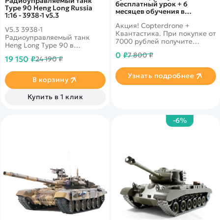
Радиоуправляемый танк
бесплатный урок + 6
Type 90 Heng Long Russia
месяцев обучения в
1:16 - 3938-1 v5.3
подарок!
Акция! Copterdrone +
V5.3 3938-1
Квантастика. При покупке от
Радиоуправляемый танк
7000 рублей получите
Heng Long Type 90 в
уникальное предложение от
масштабе 1:16. Является
0 ₽
7 800 ₽
нашего партнера
19 150 ₽
24 190 ₽
точной копией одноименной
боевой машины.
Узнать подробнее
В корзину
Купить в 1 клик
-6%