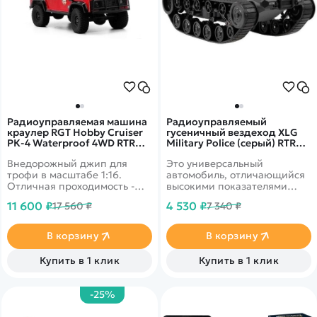
Радиоуправляемая машина
Радиоуправляемый
краулер RGT Hobby Cruiser
гусеничный вездеход XLG
РК-4 Waterproof 4WD RTR
Military Police (серый) RTR
масштаб 1:16 2.4G -
масштаб 1:12 2.4G - G2061-
Внедорожный джип для
Это универсальный
136161DF|R62112
GREY
трофи в масштабе 1:16.
автомобиль, отличающийся
Отличная проходимость -
высокими показателями
вездеходные колеса,
проходимости трассы,
11 600 ₽
4 530 ₽
17 560 ₽
7 340 ₽
сверхмягкие шины с
проложенной на
противоскользящим
пересеченной местности.
покрытием, светодиодные
В корзину
В корзину
фары, влагозащита. Яркий
стильный корпус красного
Купить в 1 клик
Купить в 1 клик
цвета.
-25%