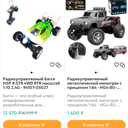
Радиоуправляемый багги
Радиоуправляемый
HSP X-STR 4WD RTR масштаб
металлический минитрак с
1:10 2.4G - 94107-05027
прицепом 1:64 - HG4-80-
GREY
Багги — это особый класс
Радиоуправляемый
внедорожников
металлический минитрак с
разработанных для
прицепом 1:64 - HG4-80-
покатушек по песчаным,
GREY - это миниатюрная
12 570 ₽
1 400 ₽
16 920 ₽
гравийным, снежным или
модель джипа в комплекте с
асфальтовым трассам на
прицепом, которая была
большой скорости с
разработана специально для
В корзину
В корзину
эффектными прыжками. Вы
преодоления всевозможных