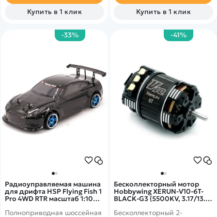
сможете входить в повороты
препятствий, все колёса
Купить в 1 клик
Купить в 1 клик
на огромной скорости в
имеют амортизацию и
управляемом заносе, чему
специальный протектор,
способствует низкий центр
который позволяет
-33%
-41%
тяжести и приземистость
запускать модели и на
багги.
улице!
Радиоуправляемая машина
Бесколлекторный мотор
для дрифта HSP Flying Fish 1
Hobbywing XERUN-V10-6T-
Pro 4WD RTR масштаб 1:10
BLACK-G3 (5500KV, 3.17/13.3,
2.4G - 94123PRO-GTR02
1/10) - HW-30401117
Полноприводная шоссейная
Бесколлекторный 2-