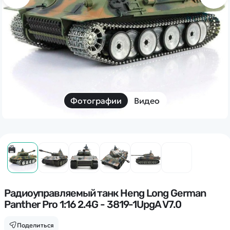
Дополнительный способ связи
WhatsApp/Мобильный
Есть вопрос? Можем связаться с вами
Заказать звонок
Фотографии
Видео
Наши соцсети:
Каталог
Квадрокоптеры
Радиоуправляемый танк Heng Long German
Информация
Panther Pro 1:16 2.4G - 3819-1UpgA V7.0
Машинки
Танки
Оптовые продажи
Поделиться