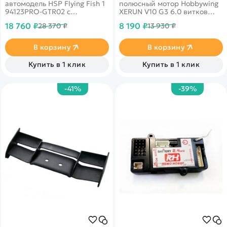
автомодель HSP Flying Fish 1
полюсный мотор Hobbywing
94123PRO-GTR02 с
XERUN V10 G3 6.0 витков
электродвигателем,
(XERUN-V10-6T-BLACK-G3)
18 760 ₽
8 190 ₽
28 370 ₽
13 930 ₽
предназначенная для
для шоссейных и дрифтовых
дрифта. Оснащена колесами
моделей масштаба 1/10.
с низким сцеплением.
В корзину
В корзину
Подвеска модели позволяет
производить точные
Купить в 1 клик
Купить в 1 клик
настройки углов развала и
схождения колес для
достижения необходимых
-41%
-39%
характеристик. Собрана на
прочном шасси, усиленным
алюминиевой декой.