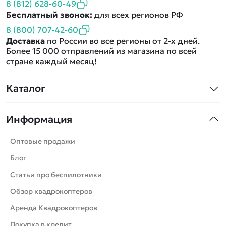
8 (812) 628-60-49
Бесплатный звонок:
для всех регионов РФ
8 (800) 707-42-60
Доставка
по России во все регионы от 2-х дней.
Более 15 000 отправлений из магазина по всей
стране каждый месяц!
Каталог
Квадрокоптеры
Информация
Машинки
Танки
Оптовые продажи
Вертолеты
Блог
Катера
Статьи про беспилотники
Роботы
Обзор квадрокоптеров
Самолеты
Аренда Квадрокоптеров
Сборные модели
Покупка в кредит