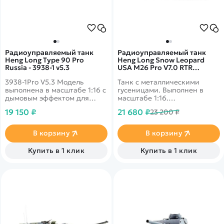
Радиоуправляемый танк
Радиоуправляемый танк
Heng Long Type 90 Pro
Heng Long Snow Leopard
Russia - 3938-1 v5.3
USA M26 Pro V7.0 RTR
масштаб 1:16 2.4G - 3838-1Pro
3938-1Pro V5.3 Модель
Танк с металлическими
V7.0
выполнена в масштабе 1:16 с
гусеницами. Выполнен в
дымовым эффектом для
масштабе 1:16.
придания эффекта
Детализированный кузов с
19 150 ₽
21 680 ₽
23 200 ₽
отработанного топлива.
набором навесного
оборудования и фигуркой
танкиста, пневматическая
В корзину
В корзину
пушка с отдачей,
металлические гусеницы.
Купить в 1 клик
Купить в 1 клик
Световые, дымовые и
звуковые эффекты.