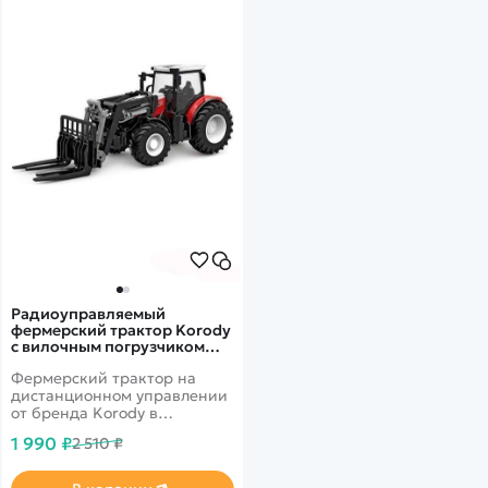
Радиоуправляемый
фермерский трактор Korody
с вилочным погрузчиком
1/24 2.4G 6CH RTR - KR6633
Фермерский трактор на
дистанционном управлении
от бренда Korody в
масштабе 1/24. В комплекте
1 990 ₽
2 510 ₽
с вилочным погрузчиком.