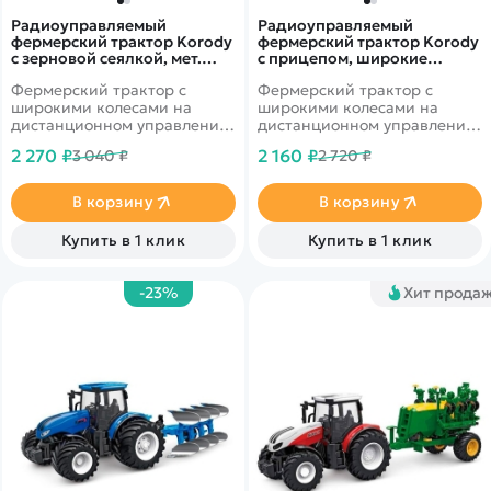
Радиоуправляемый
Радиоуправляемый
фермерский трактор Korody
фермерский трактор Korody
с зерновой сеялкой, мет.
с прицепом, широкие
кузов, двойные колеса 1/24
колеса 1/24 2.4G 6CH RTR -
Фермерский трактор с
Фермерский трактор с
2.4G 6CH RTR - KR6646HB
KR6645K
широкими колесами на
широкими колесами на
дистанционном управлении
дистанционном управлении
от бренда Korody в
от бренда Korody в
2 270 ₽
2 160 ₽
3 040 ₽
2 720 ₽
масштабе 1/24. В комплекте
масштабе 1/24. В комплекте
с зерновой сеялкой.
с прицепом.
В корзину
В корзину
Купить в 1 клик
Купить в 1 клик
-23%
Хит прода