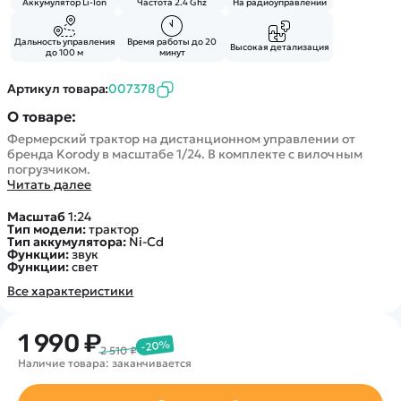
Аккумулятор Li-Ion
Частота 2.4 Ghz
На радиоуправлении
Дальность управления
Время работы до 20
Высокая детализация
до 100 м
минут
Артикул товара:
007378
О товаре:
Фермерский трактор на дистанционном управлении от
бренда Korody в масштабе 1/24. В комплекте с вилочным
погрузчиком.
Читать далее
Масштаб
1:24
Тип модели:
трактор
Тип аккумулятора:
Ni-Cd
Функции:
звук
Функции:
свет
Все характеристики
1 990 ₽
-20%
2 510 ₽
Наличие товара: заканчивается