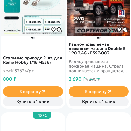
Радиоуправляемая
пожарная машина Double E
1:20 2.4G - E597-003
Стальные привода 2 шт. для
Радиоуправляемая
Remo Hobby 1/16 M5367
пожарная машина. Стрела
<p>M5367</p>
поднимается и вращается
на 300 градусов, а так же
800 ₽
2 690 ₽
4 290 ₽
обладает водной помпой.
Звуковые эффекты
сирены&nbsp;
В корзину
В корзину
Купить в 1 клик
Купить в 1 клик
-18%