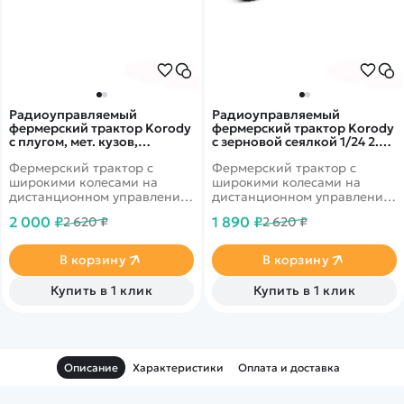
Радиоуправляемый
Радиоуправляемый
фермерский трактор Korody
фермерский трактор Korody
с плугом, мет. кузов,
с зерновой сеялкой 1/24 2.4G
широкие колеса 1/24 2.4G
6CH RTR - KR6646
Фермерский трактор с
Фермерский трактор с
6CH RTR - KR6638HK
широкими колесами на
широкими колесами на
дистанционном управлении
дистанционном управлении
от бренда Korody в
от бренда Korody в
2 000 ₽
1 890 ₽
2 620 ₽
2 620 ₽
масштабе 1/24. В комплекте
масштабе 1/24. В комплекте
с плугом.
с зерновой сеялкой.
В корзину
В корзину
Купить в 1 клик
Купить в 1 клик
Описание
Характеристики
Оплата и доставка