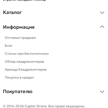
Каталог
Квадрокоптеры
Информация
Машинки
Танки
Оптовые продажи
Вертолеты
Блог
Катера
Статьи про беспилотники
Роботы
Обзор квадрокоптеров
Самолеты
Аренда Квадрокоптеров
Сборные модели
Покупка в кредит
Детские электромобили
Покупателю
Спецтехника
Контакты
Железные дороги
© 2014-2026 Copter Drone. Все права защищены.