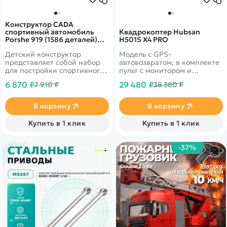
Конструктор CADA
спортивный автомобиль
Квадрокоптер Hubsan
Porshe 919 (1586 деталей)
H501S X4 PRO
C61016W
Детский конструктор
Модель с GPS-
представляет собой набор
автовозвратом, в комплекте
для постройки спортивного
пульт с монитором и
автомобиля Porshe 919 и
дальностью 1.8 км
6 870 ₽
29 480 ₽
7 910 ₽
38 380 ₽
содержит 1586
деталей!&nbsp;
В корзину
В корзину
Купить в 1 клик
Купить в 1 клик
-37%