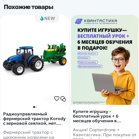
Похожие товары
NEW
Купите игрушку -
Радиоуправляемый
бесплатный урок + 6
фермерский трактор Korody
месяцев обучения в
с зерновой сеялкой, мет.
подарок!
кузов, широкие колеса 1/24
Акция! Copterdrone +
Фермерский трактор с
2.4G 6CH RTR - KR6646HK
Квантастика. При покупке от
широкими колесами на