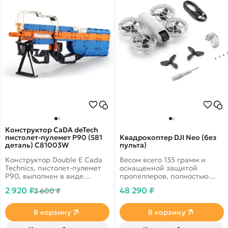
Конструктор CaDA deTech
пистолет-пулемет P90 (581
Квадрокоптер DJI Neo (без
деталь) C81003W
пульта)
Конструктор Double E Cada
Весом всего 135 грамм и
Technics, пистолет-пулемет
оснащенной защитой
P90, выполнен в виде
пропеллеров, полностью
бельгийского пистолета-
закрывающей корпус, Neo
2 920 ₽
48 290 ₽
3 600 ₽
пулемета FN P90.
грациозно взлетает с вашей
ладони и автоматически
делает съемку.
В корзину
В корзину