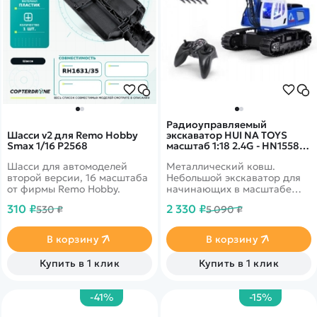
Радиоуправляемый
Шасси v2 для Remo Hobby
экскаватор HUI NA TOYS
Smax 1/16 P2568
масштаб 1:18 2.4G - HN1558-
BLUE
Шасси для автомоделей
Металлический ковш.
второй версии, 16 масштаба
Небольшой экскаватор для
от фирмы Remo Hobby.
начинающих в масштабе
1:24. 11 каналов управления.
310 ₽
2 330 ₽
530 ₽
5 090 ₽
Реалистичный внешний вид
с сохранением деталей
кабины и
В корзину
В корзину
кузова.&nbsp;Яркая
светодиодная подсветка.
Купить в 1 клик
Купить в 1 клик
-41%
-15%