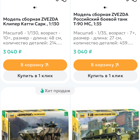
Модель сборная ZVEZDA
Модель сборная ZVEZDA
Российский боевой танк
Клипер Катти Сарк , 1:130
Т-90 МС, 1:35
Масштаб - 1/130, возраст -
Масштаб - 1/35, возраст - 7+,
10+, размер - длина: 48 см,
размер - длина: 27 см,
количество деталей: 214.
количество деталей: 459.
Трехмачтовая,
Один из новейший танков в
3 040 ₽
3 040 ₽
широкопалубноая сборная
современной военной
яхта, которая установила
истории. Был представлен в
много рекордов скорости в
начале XXI века, по сути это
В корзину
В корзину
конце XIX века.
стандартный Т-90, но с
улучшенными
Купить в 1 клик
Купить в 1 клик
характеристиками.
Хит продаж