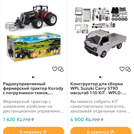
Радиоуправляемый
Конструктор для сборки
фермерский трактор Korody
WPL Suzuki Carry ST90
с погрузчиком тюков,
масштаб 1:10 KIT - WPLD-
широкие колеса 1/24 2.4G
12KM SILVER
Фермерский трактор с
Вы можете собрать KIT
6CH RTR - KR6634K
широкими колёсами на
самостоятельно поэтапно,
дистанционном управлении
заказывая отдельные пакеты
от бренда Korody в
деталей. Это удобно, когда у
1 620 ₽
4 800 ₽
2 770 ₽
5 700 ₽
масштабе 1/24. В комплекте
Вас уже есть двигатель или
с погрузчиком тюков.
КПП. И у Вас таким образом
может быть несколько
В корзину
В корзину