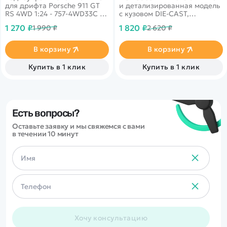
для дрифта Porsche 911 GT
и детализированная модель
RS 4WD 1:24 - 757-4WD33C -
с кузовом DIE-CAST,
это машина, которая
светодиодной подсветкой
1 270 ₽
1 820 ₽
1 990 ₽
2 620 ₽
предназначена для дрифта.
фар и эффектным
парогенератором с
подсветкой.
В корзину
В корзину
Открывающиеся двери,
капот и багажник делают
Купить в 1 клик
Купить в 1 клик
модель максимально
реалистичной. Отличный
вариант для игры и подарка.
Есть вопросы?
Оставьте заявку и мы свяжемся с вами
в течении 10 минут
Хочу консультацию