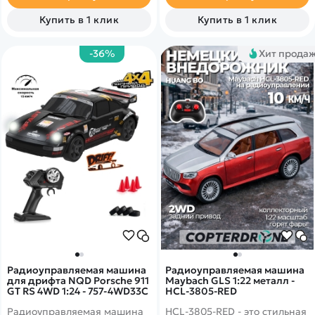
вариантов модели с разным
кузовом. Цветовая гамма
Купить в 1 клик
Купить в 1 клик
модельной сетки WPL Suzuki
Carry ST90 подразумевает
выбор между белым,
-36%
Хит прода
зеленым и серебристым
Радиоуправляемая машина
Радиоуправляемая машина
для дрифта NQD Porsche 911
Maybach GLS 1:22 металл -
GT RS 4WD 1:24 - 757-4WD33C
HCL-3805-RED
Радиоуправляемая машина
HCL-3805-RED - это стильная