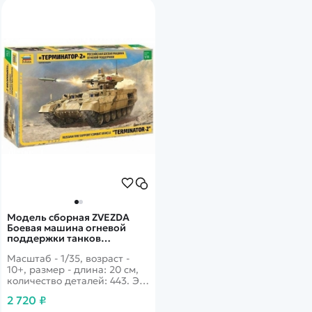
Модель сборная ZVEZDA
Боевая машина огневой
поддержки танков
"Терминатор-2", 1:35
Масштаб - 1/35, возраст -
10+, размер - длина: 20 см,
количество деталей: 443. Эта
боевая машина по сути
2 720 ₽
является улучшенной