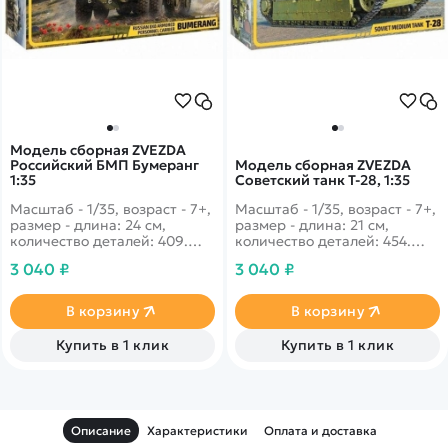
Модель сборная ZVEZDA
Российский БМП Бумеранг
Модель сборная ZVEZDA
1:35
Советский танк Т-28, 1:35
Масштаб - 1/35, возраст - 7+,
Масштаб - 1/35, возраст - 7+,
размер - длина: 24 см,
размер - длина: 21 см,
количество деталей: 409.
количество деталей: 454.
Две установки пусковые,
Большой танк, с невероятно
3 040 ₽
3 040 ₽
пушка автоматическая и
хорошей, для своих
пулемёт - все это делает
размеров, проходимостью.
боевую машину
Если присмотреться, то
В корзину
В корзину
невероятной угрозой для
можно увидеть характерные
врагов.
отличия от другие танков, а
Купить в 1 клик
Купить в 1 клик
именно три вращающиеся
активные башни с боевыми
носителями.
Описание
Характеристики
Оплата и доставка