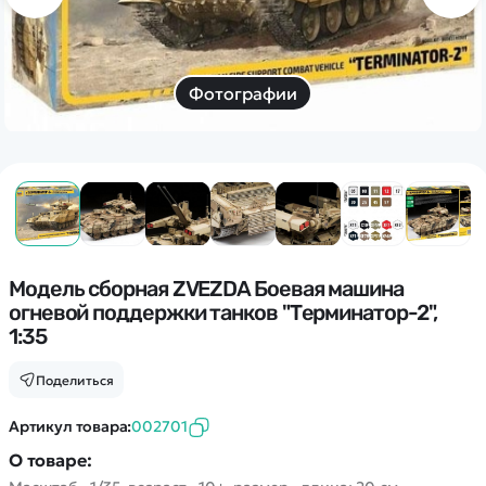
Дополнительный способ связи
WhatsApp/Мобильный
Есть вопрос? Можем связаться с вами
Фотографии
Заказать звонок
Наши соцсети:
Модель сборная ZVEZDA Боевая машина
огневой поддержки танков "Терминатор-2",
1:35
Каталог
Поделиться
Квадрокоптеры
Информация
Артикул товара:
002701
Машинки
О товаре:
Танки
Оптовые продажи