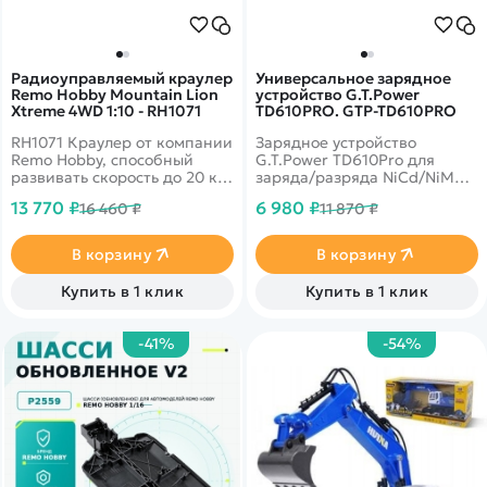
Радиоуправляемый краулер
Универсальное зарядное
Remo Hobby Mountain Lion
устройство G.T.Power
Xtreme 4WD 1:10 - RH1071
TD610PRO. GTP-TD610PRO
RH1071 Краулер от компании
Зарядное устройство
Remo Hobby, способный
G.T.Power TD610Pro для
развивать скорость до 20 км
заряда/разряда NiCd/NiMH,
в час и проходить
LiPo/LiFe/LiIon, Pb
13 770 ₽
6 980 ₽
16 460 ₽
11 870 ₽
практически любые
аккумуляторов с
препятствия за счет
максимальным током 10.0A
клиренса 7,2 см.&nbsp;
и&nbsp;&nbsp;с
В корзину
В корзину
максимальной мощностью
100W от сети 220В
Купить в 1 клик
Купить в 1 клик
-41%
-54%