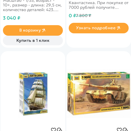
Масштаб - 1/35, возраст -
Квантастика. При покупке от
10+, размер - длина: 29,5 см,
7000 рублей получите
количество деталей: 423.
уникальное предложение от
Высокодетализированный
0 ₽
7 800 ₽
нашего партнера
3 040 ₽
крупный немецкий танк,
который непосредственно
Узнать подробнее
участвовал в конце Второй
В корзину
мировой войны!
Купить в 1 клик