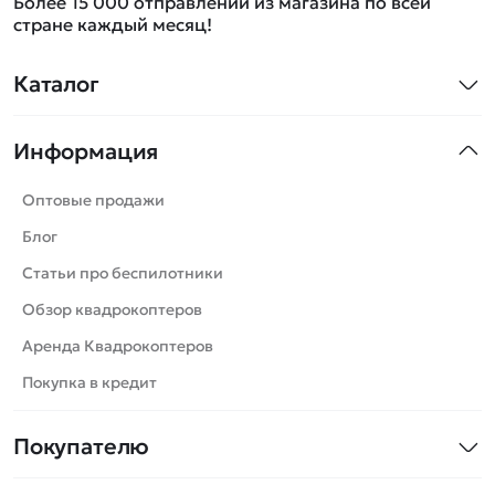
Более 15 000 отправлений из магазина по всей
стране каждый месяц!
Каталог
Квадрокоптеры
Информация
Машинки
Танки
Оптовые продажи
Вертолеты
Блог
Катера
Статьи про беспилотники
Роботы
Обзор квадрокоптеров
Самолеты
Аренда Квадрокоптеров
Сборные модели
Покупка в кредит
Детские электромобили
Покупателю
Спецтехника
Контакты
Железные дороги