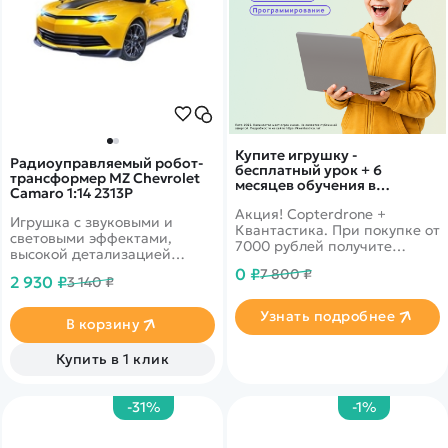
Купите игрушку -
Радиоуправляемый робот-
бесплатный урок + 6
трансформер MZ Chevrolet
месяцев обучения в
Camaro 1:14 2313P
подарок!
Акция! Copterdrone +
Игрушка с звуковыми и
Квантастика. При покупке от
световыми эффектами,
7000 рублей получите
высокой детализацией
уникальное предложение от
кузова.
0 ₽
7 800 ₽
нашего партнера
2 930 ₽
3 140 ₽
Узнать подробнее
В корзину
Купить в 1 клик
-31%
-1%