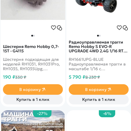
Радиоуправляемая трагги
Шестерня Remo Hobby 0,7-
Remo Hobby S EVO-R
15T - G4115
UPGRADE 4WD 2.4G 1/16 RTR
RH1661UPG-BLUE
Шестерня подходящая для
RH1661UPG-BLUE
моделей RH1031, RH1031Pro,
Радиоуправляемая трагги в
RH1035, RH1035Upg,
масштабе 1/16 с
RH1031Upg, RH1031Pro Upg
коллекторным двигателем
190 ₽
5 790 ₽
330 ₽
8 230 ₽
390 класса и
влагозащищенным
приемником 3 в 1.
В корзину
В корзину
Тюнинговые детали
установлены сразу на
Купить в 1 клик
Купить в 1 клик
заводе.
-27%
-6%