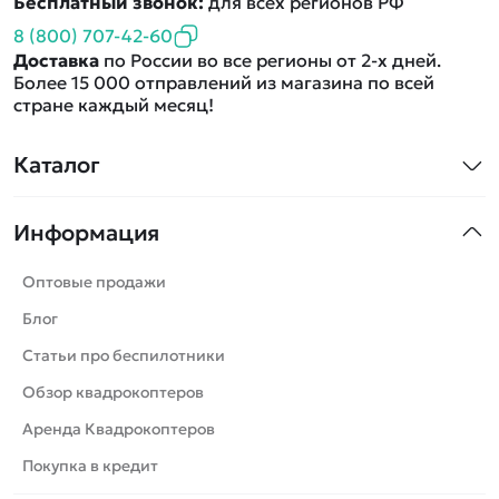
Бесплатный звонок:
для всех регионов РФ
8 (800) 707-42-60
Доставка
по России во все регионы от 2-х дней.
Более 15 000 отправлений из магазина по всей
стране каждый месяц!
Каталог
Квадрокоптеры
Информация
Машинки
Танки
Оптовые продажи
Вертолеты
Блог
Катера
Статьи про беспилотники
Роботы
Обзор квадрокоптеров
Самолеты
Аренда Квадрокоптеров
Сборные модели
Покупка в кредит
Детские электромобили