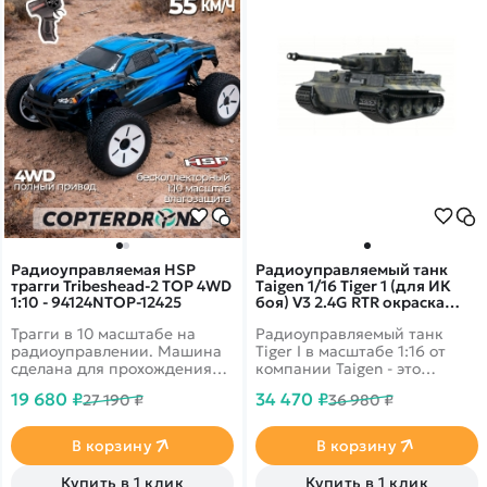
Радиоуправляемая HSP
Радиоуправляемый танк
трагги Tribeshead-2 TOP 4WD
Taigen 1/16 Tiger 1 (для ИК
1:10 - 94124NTOP-12425
боя) V3 2.4G RTR окраска
Тики TG3818-1DT-BTR-IR3.0
Трагги в 10 масштабе на
Радиоуправляемый танк
радиоуправлении. Машина
Tiger I в масштабе 1:16 от
сделана для прохождения
компании Taigen - это
препятствий. Мощный,
полностью функциональная
19 680 ₽
34 470 ₽
27 190 ₽
36 980 ₽
влагозащищенный
модель, имеющая высокий
бесколлекторный двигатель
уровень детализации и
позволит Вам разгоняться до
металлические компоненты.
В корзину
В корзину
50 км в час. Время игры - 20
Наиболее заметным
минут. Цвет машины - синий.
является шикарная ручная
Купить в 1 клик
Купить в 1 клик