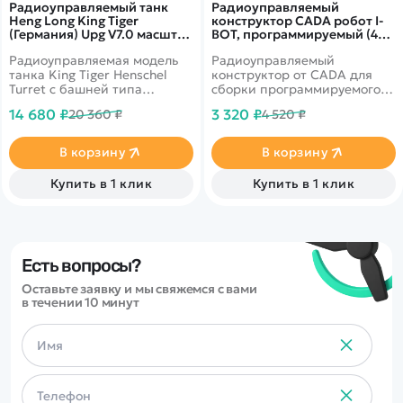
Радиоуправляемый танк
Радиоуправляемый
Heng Long King Tiger
конструктор CADA робот I-
(Германия) Upg V7.0 масштаб
BOT, программируемый (434
1:16 RTR 2.4G - 3888A-1Upg
детали) - C83001W
Радиоуправляемая модель
Радиоуправляемый
V7.0
танка King Tiger Henschel
конструктор от CADA для
Turret с башней типа
сборки программируемого
Henschel. Upgrade версия:
робота I.BOT из 434 деталей.
14 680 ₽
3 320 ₽
20 360 ₽
4 520 ₽
совмещенная пневмо- и ИК-
Управлять моделью можно
пушка, регулируемое
при помощи пульта
натяжение гусениц,
управления или приложения
В корзину
В корзину
стальная приводная
на телефоне, можно выбрать
система, редуктор.
один из нескольких
Купить в 1 клик
Купить в 1 клик
Аппаратура управления
вариантов управления.
2.4GHz версии 7.0.
Голова робота
поворачивается, оружие
вращается, а глаза светятся.
Есть вопросы?
Оставьте заявку и мы свяжемся с вами
в течении 10 минут