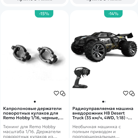
роспись корпуса, что делает
каждый танк оригинальным.
-15%
-14%
Капролоновые держатели
Радиоуправляемая машина
поворотных кулаков для
внедорожник HB Desert
Remo Hobby 1/16, черные,
Truck (35 км/ч, 4WD, 1:18) -
тюнинг (2 шт) - CP-2506-BL /
HB-ZG1803A
Тюнинг для Remo Hobby
Необычная машинка с
для моделей RH1631/RH1635
монстров, трагги, багги и
масштаба 1/16. Держатели
полным приводом и
шорт корсов
поворотных кулаков из
пропорциональным