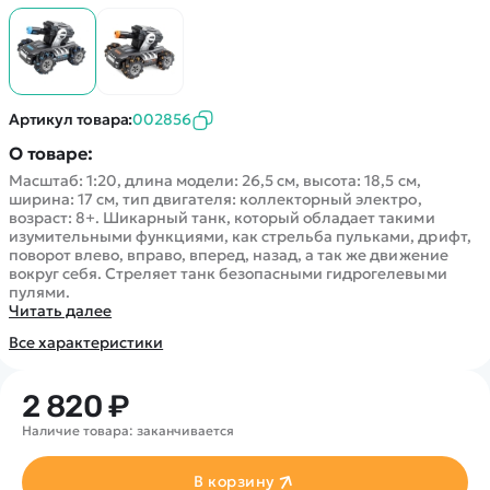
Покупателю
Вертолеты
Блог
Катера
Статьи про беспилотники
Контакты
Роботы
Обзор квадрокоптеров
Оплата и доставка
Самолеты
Аренда Квадрокоптеров
Помощь
Артикул товара:
002856
Сборные модели
Покупка в кредит
Отследить заказ
О товаре:
Детские электромобили
Оплата на сайте
Масштаб: 1:20, длина модели: 26,5 см, высота: 18,5 см,
Спецтехника
ширина: 17 см, тип двигателя: коллекторный электро,
возраст: 8+. Шикарный танк, который обладает такими
Железные дороги
изумительными функциями, как стрельба пульками, дрифт,
Конструкторы
поворот влево, вправо, вперед, назад, а так же движение
вокруг себя. Стреляет танк безопасными гидрогелевыми
Запчасти для моделей
пулями.
Читать далее
Все характеристики
2 820 ₽
Наличие товара: заканчивается
В корзину