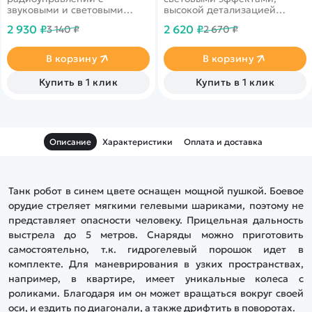
звуковыми и световыми
высокой детализацией
эффектами
кузова, стреляет ракетами-
2 930 ₽
2 620 ₽
3 140 ₽
2 670 ₽
присосками.
В корзину
В корзину
Купить в 1 клик
Купить в 1 клик
Описание
Характеристики
Оплата и доставка
Танк робот в синем цвете оснащен мощной пушкой. Боевое
орудие стреляет мягкими гелевыми шариками, поэтому не
представляет опасности человеку. Прицельная дальность
выстрела до 5 метров. Снаряды можно приготовить
самостоятельно, т.к. гидрогелевый порошок идет в
комплекте. Для маневрирования в узких пространствах,
например, в квартире, имеет уникальные колеса с
роликами. Благодаря им он может вращаться вокруг своей
оси, и ездить по диагонали, а также дрифтить в поворотах.