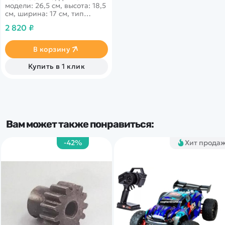
модели: 26,5 см, высота: 18,5
см, ширина: 17 см, тип
двигателя: коллекторный
2 820 ₽
электро, возраст: 8+.
Шикарный танк, который
обладает такими
В корзину
изумительными функциями,
как стрельба пульками,
Купить в 1 клик
дрифт, поворот влево,
вправо, вперед, назад, а так
же движение вокруг себя.
Стреляет танк безопасными
гидрогелевыми пулями.
Вам может также понравиться:
-42%
Хит прода