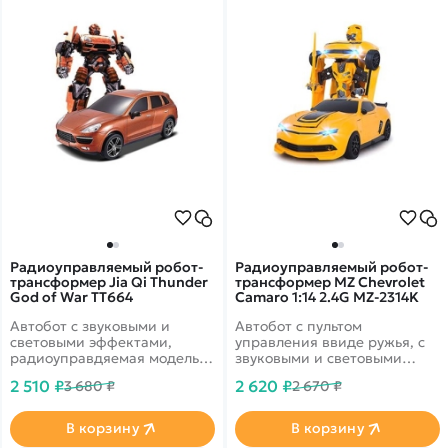
Радиоуправляемый робот-
Радиоуправляемый робот-
трансформер Jia Qi Thunder
трансформер MZ Chevrolet
God of War TT664
Camaro 1:14 2.4G MZ-2314K
Автобот с звуковыми и
Автобот с пультом
световыми эффектами,
управления ввиде ружья, с
радиоуправдяемая модель
звуковыми и световыми
машины с высокой
эффектами.
2 510 ₽
2 620 ₽
3 680 ₽
2 670 ₽
детализацией кузова
В корзину
В корзину