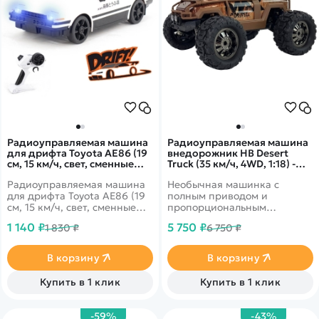
Радиоуправляемая машина
Радиоуправляемая машина
для дрифта Toyota AE86 (19
внедорожник HB Desert
см, 15 км/ч, свет, сменные
Truck (35 км/ч, 4WD, 1:18) -
колеса, фишки) - RC-24A
HB-ZG1801A
Радиоуправляемая машина
Необычная машинка с
White
для дрифта Toyota AE86 (19
полным приводом и
см, 15 км/ч, свет, сменные
пропорциональным
колеса, фишки) - RC-24A -
управлением
1 140 ₽
5 750 ₽
1 830 ₽
6 750 ₽
это машина, которая
предназначена для дрифта.
Она имеет полный привод и
В корзину
В корзину
выполненная в масштабе
1:24.
Купить в 1 клик
Купить в 1 клик
-59%
-43%