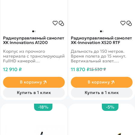
Радиоуправляемый самолет
Радиоуправляемый самолет
XK Innovations A1200
XK-Innovation X520 RTF
Корпус из прочного
Дальность до 150 метров.
материала с транслирующей
Время полета до 15 минут.
FullHD камерой
Вертикальный взлет.
(приобретается отдельно)
Стабилизация полета при
12 910 ₽
11 870 ₽
15 530 ₽
помощи 6-осевого
встроенного гироскопа.
В корзину
В корзину
Купить в 1 клик
Купить в 1 клик
-18%
-5%