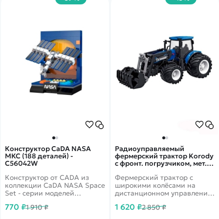
Конструктор CaDA NASA
Радиоуправляемый
МКС (188 деталей) -
фермерский трактор Korody
C56042W
с фронт. погрузчиком, мет.
кузов, широкие колеса 1/24
Конструктор от CADA из
Фермерский трактор с
2.4G 6CH RTR - KR6631HK
коллекции CaDA NASA Space
широкими колёсами на
Set - серии моделей
дистанционном управлении
космоса.
от бренда Korody в
770 ₽
1 620 ₽
1 910 ₽
2 850 ₽
масштабе 1/24. В комплекте
с фронтальным погрузчиком.