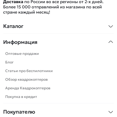
Доставка
по России во все регионы от 2-х дней.
Более 15 000 отправлений из магазина по всей
стране каждый месяц!
Каталог
Квадрокоптеры
Информация
Машинки
Танки
Оптовые продажи
Вертолеты
Блог
Катера
Статьи про беспилотники
Роботы
Обзор квадрокоптеров
Самолеты
Аренда Квадрокоптеров
Сборные модели
Покупка в кредит
Детские электромобили
Покупателю
Спецтехника