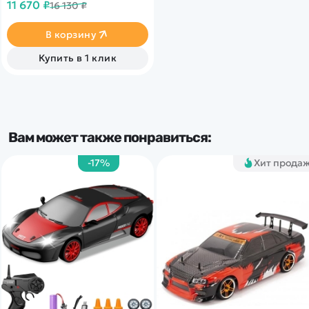
11 670 ₽
16 130 ₽
Стабилизация полета при
помощи 6-осевого
встроенного гироскопа.
В корзину
Купить в 1 клик
Вам может также понравиться:
-17%
Хит прода