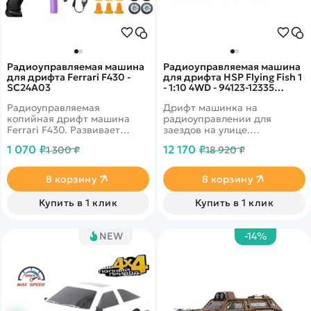
Радиоуправляемая машина
Радиоуправляемая машина
для дрифта Ferrari F430 -
для дрифта HSP Flying Fish 1
SC24A03
- 1:10 4WD - 94123-12335
GTR34
Радиоуправляемая
Дрифт машинка на
копийная дрифт машина
радиоуправлении для
Ferrari F430. Развивает
заездов на улице.
скорость до 15 км в час. В
Долговечный Ni-Mh 7.2V
1 070 ₽
12 170 ₽
1 300 ₽
18 920 ₽
комплекте присутствуют
2000mAh аккумулятор.
сменные колеса.
Подготовленные для дрифта
Светодиодные фары.
колеса. Автомобиль снабжен
В корзину
В корзину
Ёмкость аккумулятора 500
полным приводом 4WD и
mAh
специальными колесами.
Купить в 1 клик
Купить в 1 клик
Кузов GTR34
NEW
-14%