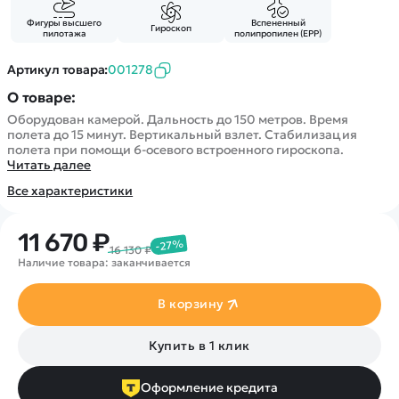
Покупателю
Вертолеты
Блог
Фигуры высшего
Вспененный
Катера
Гироскоп
Статьи про беспилотники
пилотажа
полипропилен (EPP)
Контакты
Роботы
Обзор квадрокоптеров
Оплата и доставка
Артикул товара:
001278
Самолеты
Аренда Квадрокоптеров
Помощь
О товаре:
Сборные модели
Покупка в кредит
Отследить заказ
Оборудован камерой. Дальность до 150 метров. Время
Детские электромобили
полета до 15 минут. Вертикальный взлет. Стабилизация
Оплата на сайте
полета при помощи 6-осевого встроенного гироскопа.
Спецтехника
Читать далее
Железные дороги
Все характеристики
Конструкторы
Запчасти для моделей
11 670 ₽
-27%
16 130 ₽
Наличие товара: заканчивается
В корзину
Купить в 1 клик
Оформление кредита