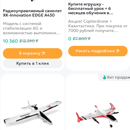
Купите игрушку -
бесплатный урок + 6
Радиоуправляемый самолет
месяцев обучения в
XK-Innovation EDGE A430
подарок!
Акция! Copterdrone +
Модель с системой
Квантастика. При покупке от
стабилизации 6G и
7000 рублей получите
возможностью выполнения
уникальное предложение от
фигур 3D-пилотажа, 5
0 ₽
7 800 ₽
нашего партнера
10 360 ₽
13 390 ₽
каналов управления
Узнать подробнее
В корзину
Купить в 1 клик
Хит прода