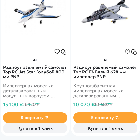
Радиоуправляемый самолет
Радиоуправляемый самолет
Top RC Jet Star Голубой 800
Top RC F4 Белый 628 мм
мм PNP
импеллер PNP
Импеллерная модель с
Крупногабаритная
детализированным
импеллерная модель с
модульным корпусом.
детализированным
Импеллер 65 мм.
корпусом. Бесколлекторный
13 100 ₽
10 070 ₽
16 120 ₽
10 680 ₽
Бесколлекторный мотор.
мотор, 5 сервоприводов.
Фигуры высшего пилотажа.
Мощная система питания.
Для высоких и низких
В корзину
В корзину
скоростей, фигур высшего
пилотажа.
Купить в 1 клик
Купить в 1 клик