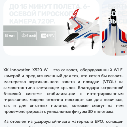
ДО 15 МИНУТ ПОЛЕТА. 6-
ВЕРТ
ОСЕВОЙ ГИРОСКОП.
3D Р
КАМЕРА 720P.
ВЫСШ
XK-Innovation X520-W – это самолет, оборудованный Wi-Fi
камерой и предназначенный для тех, кто хотел бы освоить
мастерство вертикального взлета и посадки (VTOL) на
самолетах типа «летающее крыло». Благодаря встроенной
6-осевой системе стабилизации с интегрированным
гироскопом, модель отлично подходит как для новичков,
так и для опытных пилотов, которые смогут на нем
продемонстрировать уникальные фигуры 3D пилотажа.
Изготовлен из удароустойчивого материала EPО, оснащен