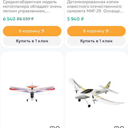
Среднегабаритная модель
Детализированная копия
мотопланера обладает очень
известного отечественного
легким управлением,
самолета МИГ-29. Оснащен
оснащена яркой
двумя мощными
6 540 ₽
5 940 ₽
8 530 ₽
светодиодной подсветкой.
электродвигателями.
Размах крыла 750 мм
В корзину
В корзину
Купить в 1 клик
Купить в 1 клик