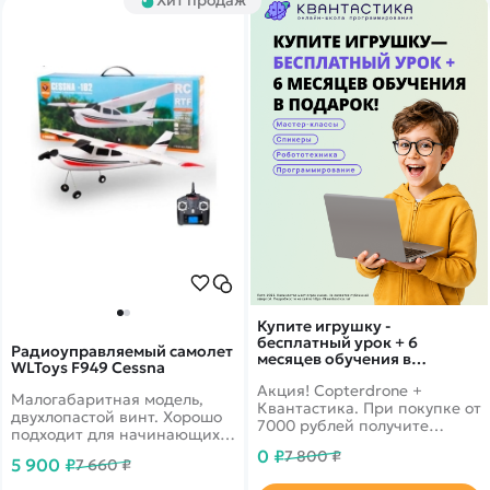
Купите игрушку -
бесплатный урок + 6
Радиоуправляемый самолет
месяцев обучения в
WLToys F949 Cessna
подарок!
Акция! Copterdrone +
Малогабаритная модель,
Квантастика. При покупке от
двухлопастой винт. Хорошо
7000 рублей получите
подходит для начинающих
уникальное предложение от
пилотов. RTF - готов к
0 ₽
7 800 ₽
нашего партнера
5 900 ₽
7 660 ₽
полету. Размах крыла 50 см.
Аккумулятор LiPo 3.7V 500