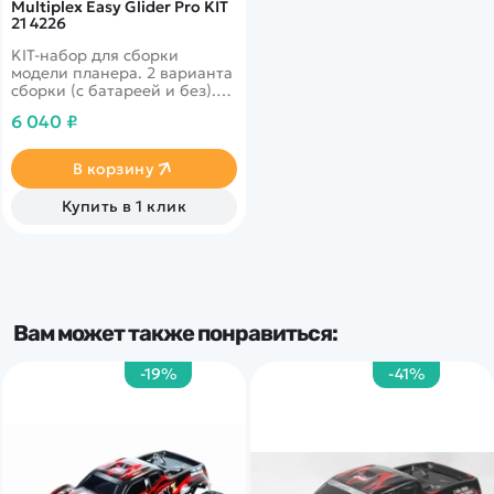
Multiplex Easy Glider Pro KIT
21 4226
KIT-набор для сборки
модели планера. 2 варианта
сборки (с батареей и без).
Размах крыла 1830 мм.
6 040 ₽
Легкая и прочная
конструкция из Elapor. 3D-
пилотаж.
В корзину
Купить в 1 клик
Вам может также понравиться:
-19%
-41%