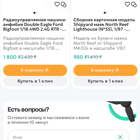
Радиоуправляемая машина-
Сборная картонная модель
амфибия Double Eagle Ford
Shipyard маяк North Reef
Bigfoot 1/18 4WD 2.4G RTR -
Lighthouse (№55), 1/87 -
E344-003
MK024
Радиоуправляемая машина-
Модель из бумаги маяка
амфибия Double Eagle Ford
North Reef от Shipyard
Bigfoot в масштабе 1/18.
MK024 в масштабе 1/87.
Водонепроницаемая
1 800 ₽
980 ₽
2 620 ₽
1 610 ₽
конструкция. Надежный
привод 4х4. Передовые
технологии.
В корзину
В корзину
Купить в 1 клик
Купить в 1 клик
Есть вопросы?
Оставьте заявку и мы свяжемся с вами
в течении 10 минут