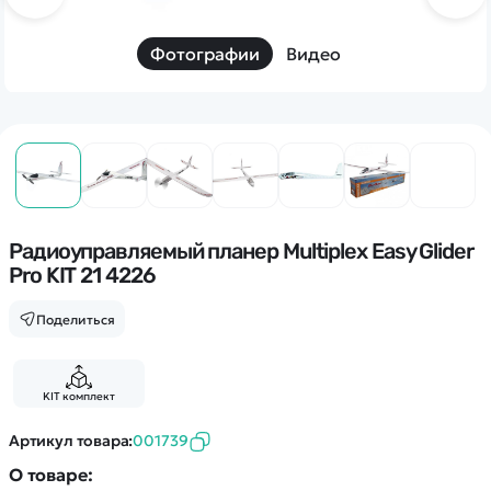
Дополнительный способ связи
WhatsApp/Мобильный
Фотографии
Видео
Есть вопрос? Можем связаться с вами
Заказать звонок
Наши соцсети:
Радиоуправляемый планер Multiplex Easy Glider
Pro KIT 21 4226
Поделиться
Каталог
KIT комплект
Квадрокоптеры
Информация
Машинки
Артикул товара:
001739
Танки
Оптовые продажи
О товаре: