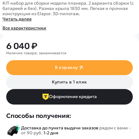
Покупателю
Вертолеты
KIT-набор для сборки модели планера. 2 варианта сборки (с
Блог
батареей и без). Размах крыла 1830 мм. Легкая и прочная
Катера
Статьи про беспилотники
конструкция из Elapor. 3D-пилотаж.
Контакты
Роботы
Читать далее
Обзор квадрокоптеров
Оплата и доставка
Самолеты
Все характеристики
Аренда Квадрокоптеров
Помощь
Сборные модели
Покупка в кредит
Отследить заказ
6 040 ₽
Детские электромобили
Оплата на сайте
Спецтехника
Наличие товара: заканчивается
Железные дороги
В корзину
Конструкторы
Запчасти для моделей
Купить в 1 клик
Оформление кредита
Способы получения:
Доставка до пункта выдачи заказов
рядом с вами -
от 90 руб.
1-2 дня