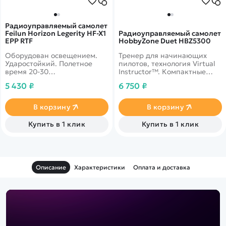
Радиоуправляемый самолет
Feilun Horizon Legerity HF-X1
Радиоуправляемый самолет
EPP RTF
HobbyZone Duet HBZ5300
Оборудован освещением.
Тренер для начинающих
Ударостойкий. Полетное
пилотов, технология Virtual
время 20-30
Instructor™. Компактные
минут.&nbsp;RTF - готов к
размеры, коллекторный
5 430 ₽
6 750 ₽
полету. Размах крыла 60 см.
мотор, система
Аккумулятор LiPo 3.7V
стабилизации. Скорость до
1000mAh
20 км/ч, полет до 10 минут
В корзину
В корзину
без подзарядки.
Купить в 1 клик
Купить в 1 клик
Описание
Характеристики
Оплата и доставка