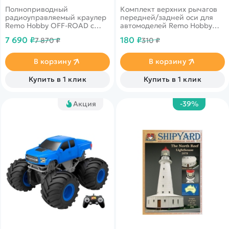
RH1893-SL-Y
Полноприводный
Комплект верхних рычагов
радиоуправляемый краулер
передней/задней оси для
Remo Hobby OFF-ROAD c
автомоделей Remo Hobby
коллекторым мотором в
масштаба 1/16: SMAX RH1631,
7 690 ₽
180 ₽
7 870 ₽
310 ₽
масштабе 1/18.
Dingo RH1651, Rocket RH1621.
В корзину
В корзину
Купить в 1 клик
Купить в 1 клик
Акция
-39%