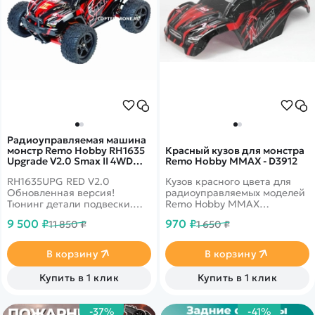
Радиоуправляемая машина
монстр Remo Hobby RH1635
Красный кузов для монстра
Upgrade V2.0 Smax II 4WD
Remo Hobby MMAX - D3912
RTR 1:16 2.4G - RH1635UPG-
RH1635UPG RED V2.0
Кузов красного цвета для
RED-V2
Обновленная версия!
радиоуправляемых моделей
Тюнинг детали подвески.
Remo Hobby MMAX
Доработанное шасси с
масштаба 1/10
9 500 ₽
970 ₽
11 850 ₽
1 650 ₽
новой моторамой и
двигателем. Полная
влагозащита - для заездов в
В корзину
В корзину
дождь и снег. Скорость до 50
км/ч, полный привод 4wd,
Купить в 1 клик
Купить в 1 клик
масштаб 1:16
-37%
-41%