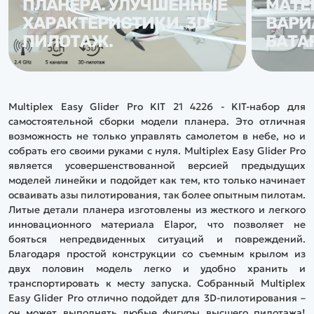
ПЛАНЕРА. УЛУЧШЕННЫЕ
МАТЕ
ХАРАКТЕРИСТИКИ. 3D-
ВАРИ
ПИЛОТАЖ.
БАТАР
Multiplex Easy Glider Pro KIT 21 4226 - KIT-набор для
самостоятельной сборки модели планера. Это отличная
возможность не только управлять самолетом в небе, но и
собрать его своими руками с нуля. Multiplex Easy Glider Pro
является усовершенствованной версией предыдущих
моделей линейки и подойдет как тем, кто только начинает
осваивать азы пилотирования, так более опытным пилотам.
Литые детали планера изготовлены из жесткого и легкого
инновационного материала Elapor, что позволяет не
бояться непредвиденных ситуаций и повреждений.
Благодаря простой конструкции со съемным крылом из
двух половин модель легко и удобно хранить и
транспортировать к месту запуска. Собранный Multiplex
Easy Glider Pro отлично подойдет для 3D-пилотирования –
он может выполнять любые фигуры высшего пилотажа!