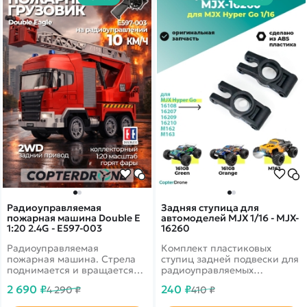
Радиоуправляемая
Задняя ступица для
пожарная машина Double E
автомоделей MJX 1/16 - MJX-
1:20 2.4G - E597-003
16260
Радиоуправляемая
Комплект пластиковых
пожарная машина. Стрела
ступиц задней подвески для
поднимается и вращается
радиоуправляемых
на 300 градусов, а так же
автомоделей MJX масштаба
2 690 ₽
240 ₽
4 290 ₽
410 ₽
обладает водной помпой.
1/16.
Звуковые эффекты