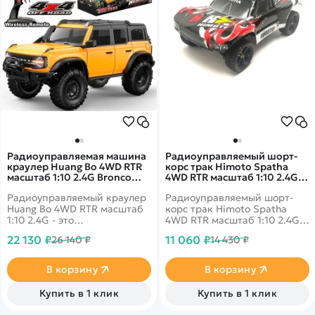
Радиоуправляемая машина
Радиоуправляемый шорт-
краулер Huang Bo 4WD RTR
корс трак Himoto Spatha
масштаб 1:10 2.4G Bronco
4WD RTR масштаб 1:10 2.4G -
Yellow - HB-R1001
E10SC-31410
Радиоуправляемый краулер
Радиоуправляемый шорт-
Huang Bo 4WD RTR масштаб
корс трак Himoto Spatha
1:10 2.4G - это
4WD RTR масштаб 1:10 2.4G -
радиоуправляемая
полноприводная
22 130 ₽
11 060 ₽
26 140 ₽
14 430 ₽
полноприводная машина
радиоуправляемая модель
для трофи. Металлическая
шорт-корс трака из новой
шестерня, коллекторный 550
линейки машин от
В корзину
В корзину
электродвигатель, полное
производителя Himoto -
пропорциональное
Spatha E10SC в масштабе
Купить в 1 клик
Купить в 1 клик
управления, аккумулятор 7,4
1:10. Новое поколение
В, 3000 мАч.
автомобилей от Himoto