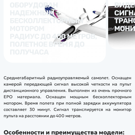
ОБОРУДОВАН
ВИДЕ
НАДЕЖНЫМ
СИГН
БЕСКОЛЛЕКТОРНЫМ
ТРАН
МОТОРОМ
МОНИ
РАДИУС ДО 400 МЕТРОВ,
ПОЛЕТНОЕ ВРЕМЯ ДО
ПОЛУЧАСА
Среднегабаритный радиоуправляемый самолет. Оснащен
камерой передающей сигнал высокой четкости на пульт
дистанционного управления. Выполнен из очень прочного
EPO материала. Оснащен мощным бесколлекторным
мотором. Время полета при полной зарядки аккумулятора
составляет 30 минут. Сигнал транслируется на монитор
пульта на расстоянии до 400 метров.
Особенности и преимущества модели: