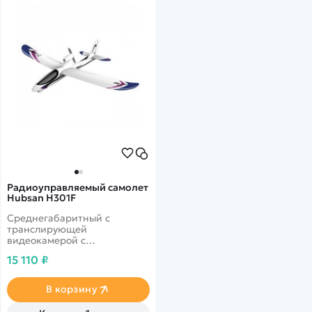
Радиоуправляемый самолет
Hubsan H301F
Среднегабаритный с
транслирующей
видеокамерой с
разрешением 5MPx,
15 110 ₽
выполнен из прочного
материала
В корзину