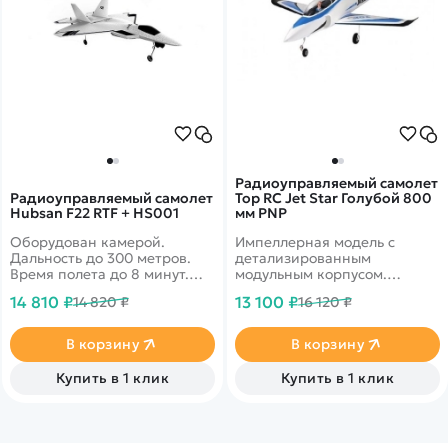
Радиоуправляемый самолет
Радиоуправляемый самолет
Top RC Jet Star Голубой 800
Hubsan F22 RTF + HS001
мм PNP
Оборудован камерой.
Импеллерная модель с
Дальность до 300 метров.
детализированным
Время полета до 8 минут.
модульным корпусом.
GPS-навигация.
Импеллер 65 мм.
14 810 ₽
13 100 ₽
14 820 ₽
16 120 ₽
Автоматический взлет.
Бесколлекторный мотор.
Фигуры высшего пилотажа.
В корзину
В корзину
Купить в 1 клик
Купить в 1 клик