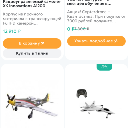
Радиоуправляемый самолет
месяцев обучения в
XK Innovations A1200
подарок!
Акция! Copterdrone +
Корпус из прочного
Квантастика. При покупке от
материала с транслирующей
7000 рублей получите
FullHD камерой
уникальное предложение от
(приобретается отдельно)
0 ₽
7 800 ₽
нашего партнера
12 910 ₽
Узнать подробнее
В корзину
Купить в 1 клик
-3%