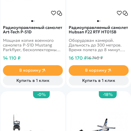
Радиоуправляемый самолет
Радиоуправляемый самолет
Art-Tech P-51D
Hubsan F22 RTF HT015B
Мощная копия военного
Оборудован камерой.
самолета P-51D Mustang
Дальность до 300 метров.
Parkflyer, бесколлекторный
Время полета до 8 минут.
мотор
GPS-навигация.
14 110 ₽
16 170 ₽
16 740 ₽
Автоматический взлет.
В корзину
В корзину
Купить в 1 клик
Купить в 1 клик
-0%
-18%