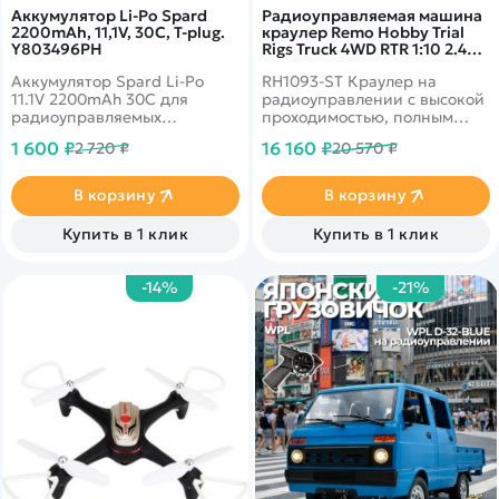
Аккумулятор Li-Po Spard
Радиоуправляемая машина
2200mAh, 11,1V, 30C, T‐plug.
краулер Remo Hobby Trial
Y803496PH
Rigs Truck 4WD RTR 1:10 2.4G -
RH1093-ST
Аккумулятор Spard Li-Po
RH1093-ST Краулер на
11.1V 2200mAh 30C для
радиоуправлении с высокой
радиоуправляемых
проходимостью, полным
самолетов
приводом и радиусом
1 600 ₽
16 160 ₽
2 720 ₽
20 570 ₽
действия пульта ДУ 200 м.
В корзину
В корзину
Купить в 1 клик
Купить в 1 клик
-14%
-21%