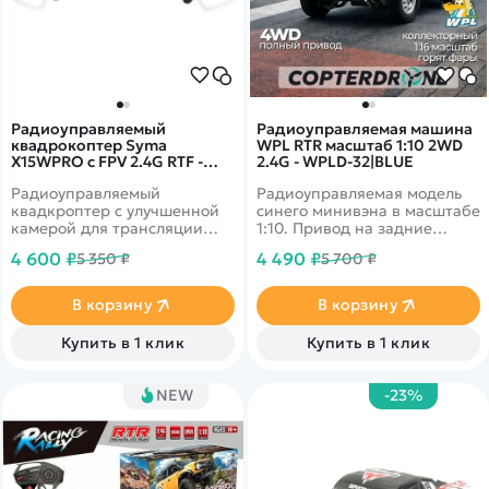
Радиоуправляемый
Радиоуправляемая машина
квадрокоптер Syma
WPL RTR масштаб 1:10 2WD
X15WPRO с FPV 2.4G RTF -
2.4G - WPLD-32|BLUE
SYMA-X15W-B
Радиоуправляемый
Радиоуправляемая модель
квадкроптер с улучшенной
синего минивэна в масштабе
камерой для трансляции
1:10. Привод на задние
качеством 720P. Время
колеса, время работы - до
4 600 ₽
4 490 ₽
5 350 ₽
5 700 ₽
полета может достигать 10
30-50 минут, светодиодные
минут. Благодаря приёмнику
фары. Скорость 10 км/ч.
дальность управления 80
В корзину
В корзину
метров, а расстояние на
которое может
Купить в 1 клик
Купить в 1 клик
транслировать камера - 30
метров.
NEW
-23%