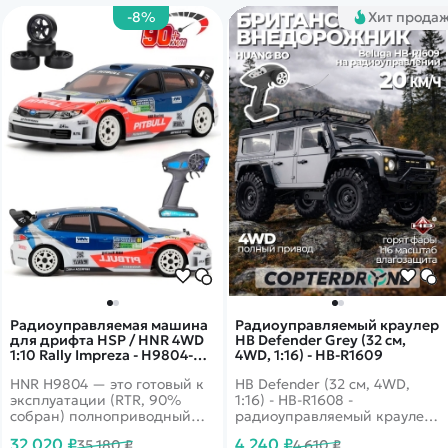
разработаны на высочайшем
-8%
Хит прода
уровне.
Радиоуправляемая машина
Радиоуправляемый краулер
для дрифта HSP / HNR 4WD
HB Defender Grey (32 см,
1:10 Rally Impreza - H9804-
4WD, 1:16) - HB-R1609
H98430-1
HNR H9804 — это готовый к
HB Defender (32 см, 4WD,
эксплуатации (RTR, 90%
1:16) - HB-R1608 -
собран) полноприводный
радиоуправляемый краулер
раллийно-дрифтовый
масштаба 1:16, созданный
32 020 ₽
4 240 ₽
35 180 ₽
4 610 ₽