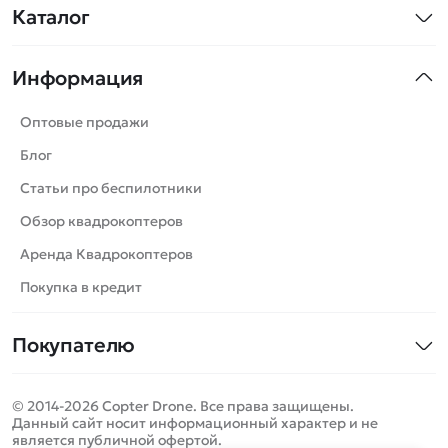
Каталог
Квадрокоптеры
Информация
Машинки
Танки
Оптовые продажи
Вертолеты
Блог
Катера
Статьи про беспилотники
Роботы
Обзор квадрокоптеров
Самолеты
Аренда Квадрокоптеров
Сборные модели
Покупка в кредит
Детские электромобили
Покупателю
Спецтехника
Контакты
Железные дороги
© 2014-2026 Copter Drone. Все права защищены.
Оплата и доставка
Игрушки
Данный сайт носит информационный характер и не
является публичной офертой.
Помощь