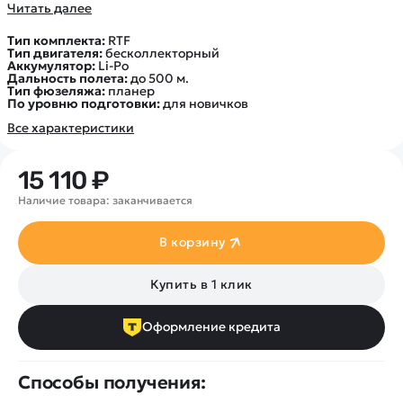
Покупателю
Вертолеты
Читать далее
Блог
Катера
Статьи про беспилотники
Тип комплекта:
RTF
Контакты
Тип двигателя:
бесколлекторный
Роботы
Обзор квадрокоптеров
Аккумулятор:
Li-Po
Оплата и доставка
Дальность полета:
до 500 м.
Самолеты
Аренда Квадрокоптеров
Тип фюзеляжа:
планер
Помощь
По уровню подготовки:
для новичков
Сборные модели
Покупка в кредит
Отследить заказ
Все характеристики
Детские электромобили
Оплата на сайте
Спецтехника
15 110 ₽
Железные дороги
Наличие товара: заканчивается
Конструкторы
Запчасти для моделей
В корзину
Купить в 1 клик
Оформление кредита
Способы получения: