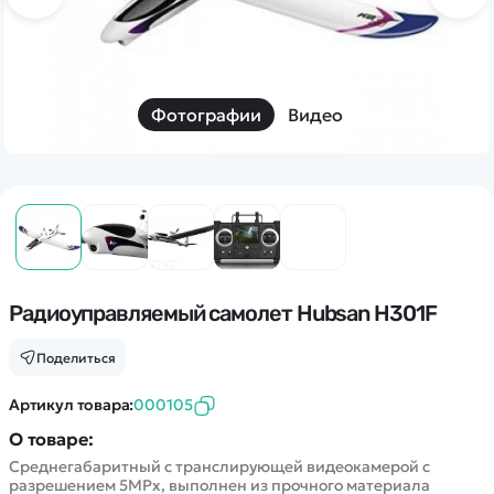
Дополнительный способ связи
WhatsApp/Мобильный
Есть вопрос? Можем связаться с вами
Фотографии
Видео
Заказать звонок
Наши соцсети:
Радиоуправляемый самолет Hubsan H301F
Каталог
Поделиться
Артикул товара:
000105
Квадрокоптеры
Информация
Машинки
О товаре:
Среднегабаритный с транслирующей видеокамерой с
Танки
Оптовые продажи
разрешением 5MPx, выполнен из прочного материала