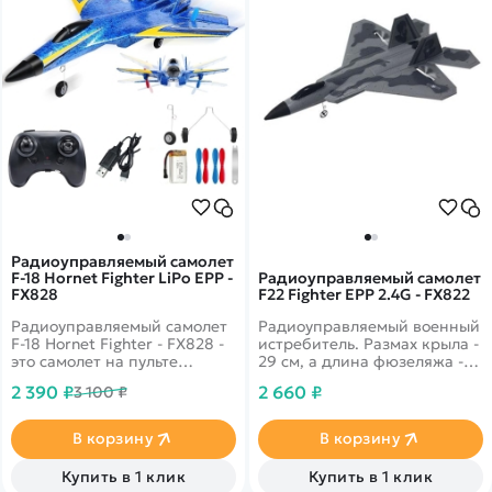
Радиоуправляемый самолет
F-18 Hornet Fighter LiPo EPP -
Радиоуправляемый самолет
FX828
F22 Fighter EPP 2.4G - FX822
Радиоуправляемый самолет
Радиоуправляемый военный
F-18 Hornet Fighter - FX828 -
истребитель. Размах крыла -
это самолет на пульте
29 см, а длина фюзеляжа -
управления для
38 см. Установлены мощные
2 390 ₽
2 660 ₽
3 100 ₽
начинающих пилотов,
коллекторные двигатели.
корпус которого изготовлен
Есть возможность
из материала EPP, прочный
выполнения трюков, путем
В корзину
В корзину
и легкий. Кроме того, это
изменения тяги на один из
хороший подарок для ваших
моторов. Время игры 15-20
Купить в 1 клик
Купить в 1 клик
детей, он хорош как для
минут.&nbsp;