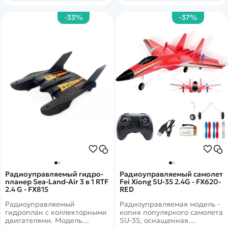
развития интереса, так и
для развития интеллекта.
-33%
-37%
Классный внешний вид,
разработан по образцу
истребителя F-18. Самолет
идеально подходит для
новичков! Самолет Flybear
FX828 поставляется в
комплектации RTF нужны
будут только батарейки для
пульта управления.
Радиоуправляемый гидро-
Радиоуправляемый самолет
планер Sea-Land-Air 3 в 1 RTF
Fei Xiong SU-35 2.4G - FX620-
2.4 G - FX815
RED
Радиоуправляемый
Радиоуправляемая модель -
гидроплан с коллекторными
копия популярного самолета
двигателями. Модель
SU-35, оснащенная