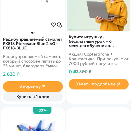
Купите игрушку -
Радиоуправляемый самолет
бесплатный урок + 6
FX818 Pterosaur Blue 2.4G -
месяцев обучения в
FX818-BLUE
подарок!
Акция! Copterdrone +
Радиоуправляемый самолёт,
Квантастика. При покупке от
который способен летать до
7000 рублей получите
25 минут, благодаря ёмкому
уникальное предложение от
LiPo аккумулятору. Вес
0 ₽
7 800 ₽
нашего партнера
2 620 ₽
самолёта составляет 49
грамм, а крылья сделаны из
Узнать подробнее
прочного и гибкого
В корзину
материала. Дальность
управления - 120 метров.
Купить в 1 клик
-22%