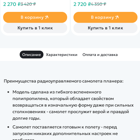
способна взлетать как с
светодиодной подсветкой.
2 270 ₽
2 720 ₽
3 420 ₽
4 350 ₽
водной поверхности так и с
До 10 минут полета без
земной. Радиус действия
подзарядки. Радиус
пульта - 100 метров, а
действия достигает 100
В корзину
В корзину
каналов управления - 2.
метров. Цвет розовый.
Время игры достиагет 10
Купить в 1 клик
Купить в 1 клик
минут
Описание
Характеристики
Оплата и доставка
Преимущества радиоуправляемого самолета планера:
Модель сделана из гибкого вспененного
полипропилена, который обладает свойством
возвращаться в изначальную форму даже при сильных
столкновениях - самолет прослужит верой и правдой
долгие годы.
Самолет поставляется готовым к полету - перед
запуском никаких дополнительных настроек не