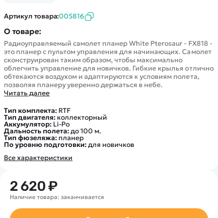
Покупателю
Вертолеты
Блог
Катера
Артикул товара:
005816
Статьи про беспилотники
Контакты
Роботы
О товаре:
Обзор квадрокоптеров
Оплата и доставка
Самолеты
Радиоуправляемый самолет планер White Pterosaur - FX818 -
Аренда Квадрокоптеров
Помощь
это планер с пультом управления для начинающих. Самолет
Сборные модели
сконструирован таким образом, чтобы максимально
Покупка в кредит
Отследить заказ
облегчить управление для новичков. Гибкие крылья отлично
Детские электромобили
обтекаются воздухом и адаптируются к условиям полета,
Оплата на сайте
Спецтехника
позволяя планеру уверенно держаться в небе.
Читать далее
Железные дороги
Тип комплекта:
RTF
Конструкторы
Тип двигателя:
коллекторный
Аккумулятор:
Li-Po
Запчасти для моделей
Дальность полета:
до 100 м.
Тип фюзеляжа:
планер
По уровню подготовки:
для новичков
Все характеристики
2 620 ₽
Наличие товара: заканчивается