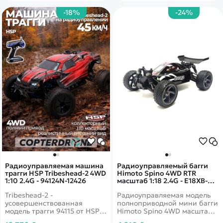
-18%
-24%
Радиоуправляемая машина
Радиоуправляемый багги
трагги HSP Tribeshead-2 4WD
Himoto Spino 4WD RTR
1:10 2.4G - 94124N-12426
масштаб 1:18 2.4G - E18XB-
28656
Tribeshead-2 -
Радиоуправляемая модель
усовершенствованная
полноприводной мини багги
модель трагги 94115 от HSP.
Himoto Spino 4WD масштаба
Отличный трагги для
1:18 с коллекторным