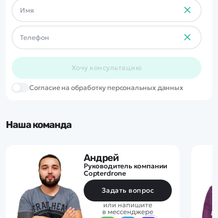
моторов. Если пилот не
справляется с управлением,
достаточно просто отпустить
рычаги управления, и полет
самолета автоматически
выровняется.
Хочу консультацию
Cогласие на обработку персональных данных
Наша команда
Андрей
Руководитель компании
Copterdrone
Задать вопрос
или напишите
в мессенджере