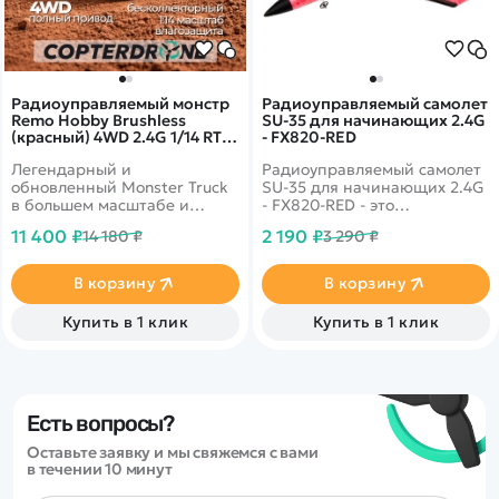
Радиоуправляемый монстр
Радиоуправляемый самолет
Remo Hobby Brushless
SU-35 для начинающих 2.4G
(красный) 4WD 2.4G 1/14 RTR
- FX820-RED
- RH1435-RED
Легендарный и
Радиоуправляемый самолет
обновленный Monster Truck
SU-35 для начинающих 2.4G
в большем масштабе и
- FX820-RED - это
ударопрочными
двухканальный
11 400 ₽
2 190 ₽
14 180 ₽
3 290 ₽
металлическими
радиоуправляемый
компонентами! Новое
истребитель СУ-35, который
металлическое шасси.
очень прост в управлении.
В корзину
В корзину
Светодиодные фары. Новые
Встроенная система
маслонаполненные
стабилизации с 3-осевым
Купить в 1 клик
Купить в 1 клик
амортизаторы GTR. Мощный
гироскопом во время полета
водонепроницаемый
удерживает самолет в одной
бесколлекторный регулятор
плоскости, что гарантирует
с системой охлаждения.
устойчивость в полете.
Бесколлекторный мотор
Набор высоты и снижение
2848. Аккумулятор Li-po 7.4V
осуществляется при помощи
Есть вопросы?
1800mAh. Wheel bar.
изменения оборотов
Оставьте заявку и мы свяжемся с вами
двигателей, а виражи
в течении 10 минут
выполняются при помощи
изменения тяги одного из