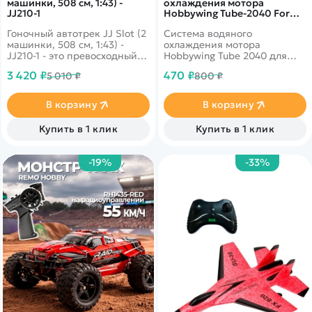
машинки, 508 см, 1:43) -
охлаждения мотора
JJ210-1
Hobbywing Tube-2040 For
130 type motor - HW-
Гоночный автотрек JJ Slot (2
Система водяного
30820100
машинки, 508 см, 1:43) -
охлаждения мотора
JJ210-1 - это превосходный
Hobbywing Tube 2040 для
подарок для мальчишек -
моторов 130 класса
3 420 ₽
470 ₽
5 010 ₽
800 ₽
любителей
высокоскоростных
соревнований. Игра
В корзину
В корзину
способствует в развитии
внимательности, быстроты
Купить в 1 клик
Купить в 1 клик
реакции и точности
движений. Очень простая
сборка, каждый кусок
-19%
-33%
трассы присоединяется
простым щелчком.