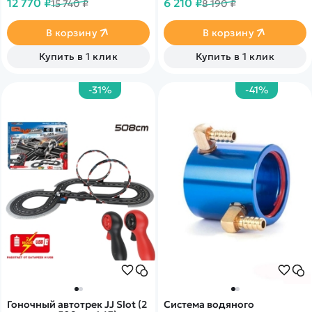
12 770 ₽
6 210 ₽
15 740 ₽
8 190 ₽
начинающих. Масштаб -
электродвигателем,
1:10, коллекторный
влагозащищенным
электродвигатель серии 540.
регулятором скорости и
В корзину
В корзину
Скорость - 35 км/ч. Данный
аппаратурой управления
дизайн корпуса представлен
2.4GHZ .
Купить в 1 клик
Купить в 1 клик
в двух цветах - красном и
синем.
-31%
-41%
Гоночный автотрек JJ Slot (2
Система водяного