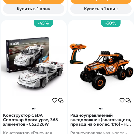
подсветка, конструкция -
модульная. Цвет - ярко-
Купить в 1 клик
Купить в 1 клик
красный.
-45%
-30%
Конструктор CaDA
Радиоуправляемый
Спорткар Apocalypse, 368
внедорожник (влагозащита,
элементов - C52026W
привод на 6 колес, 1:16) - HB-
PY1602
Конструктор «Гоночная
Радиоуправляемая модель,