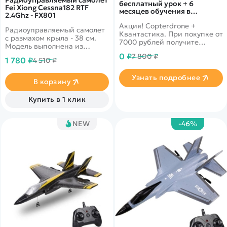
бесплатный урок + 6
Fei Xiong Cessna182 RTF
месяцев обучения в
2.4Ghz - FX801
подарок!
Акция! Copterdrone +
Радиоуправляемый самолет
Квантастика. При покупке от
с размахом крыла - 38 см.
7000 рублей получите
Модель выполнена из
уникальное предложение от
прочного и лёгкого материла
0 ₽
7 800 ₽
нашего партнера
1 780 ₽
4 510 ₽
EPP. Длительность игры
может достигать 20 минут.
Узнать подробнее
Расстояние управления - 120
В корзину
метров. Цвет - белый.
Купить в 1 клик
NEW
-46%