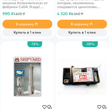
машина Апокалипсиса» от
которая, несомненно,
фабрики CaDA (Када).
понравится ценителям
Набор из 368 деталей
автотранспорта.
990 ₽
4 520 ₽
1 820 ₽
6 540 ₽
принадлежит к разделу
«Техник Спорткары», к
категории «Автомобили».
В корзину
В корзину
Купить в 1 клик
Купить в 1 клик
-13%
-39%