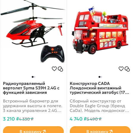
Радиоуправляемый
Конструктор CADA
вертолет Syma S39H 2.4G с
Лондонский винтажный
функцией зависания
туристический автобус (1770
деталей) C59008W
Встроенный барометр для
Сборный конструктор от
удержания высоты в полете.
Double Eagle Group (бренд
3 канала управления 2.4G
CaDa). Модель лондонского
Дальность до 100 метров,
винтажного туристического
3 210 ₽
4 740 ₽
4 330 ₽
5 490 ₽
время полета до 12 минут
автобуса из 1770 деталей,
легко собирается, имеет
открывающиеся двери. Есть
В корзину
В корзину