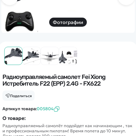
Дополнительный способ связи
WhatsApp/Мобильный
Фотографии
Есть вопрос? Можем связаться с вами
Заказать звонок
Наши соцсети:
Радиоуправляемый самолет Fei Xiong
Истребитель F22 (EPP) 2.4G - FX622
Поделиться
Каталог
Артикул товара:
005804
Квадрокоптеры
Информация
О товаре:
Машинки
Радиоуправляемый самолёт подойдет как начинающим , так
Танки
и профессиональным пилотам! Время полета до 10 минут.
Оптовые продажи