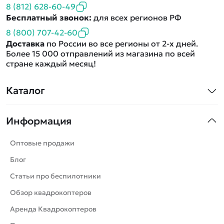
8 (812) 628-60-49
Бесплатный звонок:
для всех регионов РФ
8 (800) 707-42-60
Доставка
по России во все регионы от 2-х дней.
Более 15 000 отправлений из магазина по всей
стране каждый месяц!
Каталог
Квадрокоптеры
Информация
Машинки
Танки
Оптовые продажи
Вертолеты
Блог
Катера
Статьи про беспилотники
Роботы
Обзор квадрокоптеров
Самолеты
Аренда Квадрокоптеров
Сборные модели