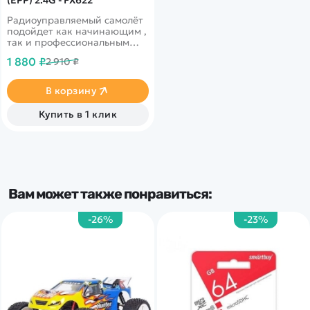
Радиоуправляемый самолёт
подойдет как начинающим ,
так и профессиональным
пилотам! Время полета до 10
1 880 ₽
2 910 ₽
минут. Дальность полета 100
метров.
В корзину
Купить в 1 клик
Вам может также понравиться:
-26%
-23%