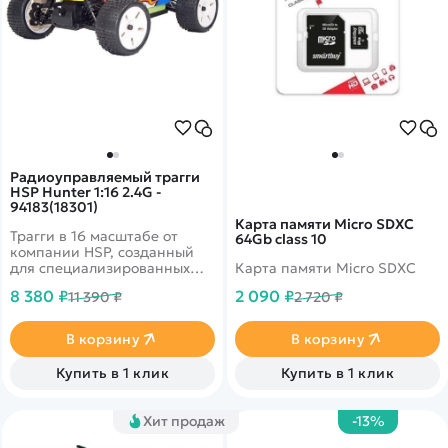
Радиоуправляемый трагги
HSP Hunter 1:16 2.4G -
94183(18301)
Карта памяти Micro SDXC
Трагги в 16 масштабе от
64Gb class 10
компании HSP, созданный
для специализированных
Карта памяти Micro SDXC
сложных трасс и
8 380 ₽
2 090 ₽
11 390 ₽
2 720 ₽
бездорожья. Установлен
качественный коллекторный
двигатель и независимая
В корзину
В корзину
подвеска. Машина способна
развивать скорость до 28 км
Купить в 1 клик
Купить в 1 клик
в час. Время игры достигает
20 минут, за счет ёмкого
аккумулятора.
Хит продаж
-13%