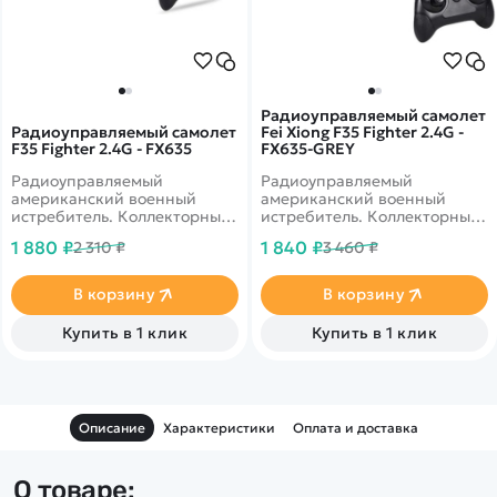
Радиоуправляемый самолет
Радиоуправляемый самолет
Fei Xiong F35 Fighter 2.4G -
F35 Fighter 2.4G - FX635
FX635-GREY
Радиоуправляемый
Радиоуправляемый
американский военный
американский военный
истребитель. Коллекторный
истребитель. Коллекторный
мотор - 2 штуки. Установлен
мотор - 2 штуки. Установлен
1 880 ₽
1 840 ₽
2 310 ₽
3 460 ₽
3 осевой гироскоп, который
3 осевой гироскоп, который
поможет в управлении
поможет в управлении
начинающим
начинающим
В корзину
В корзину
пользователям. Размах
пользователям. Размах
крыла - 250 мм. Дальность
крыла - 250 мм. Дальность
Купить в 1 клик
Купить в 1 клик
полета - 120 метров.
полета - 120 метров.
Описание
Характеристики
Оплата и доставка
О товаре: