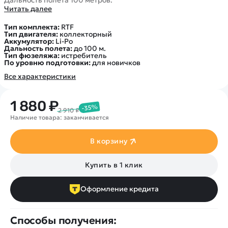
Покупателю
Дальность полета 100 метров.
Вертолеты
Блог
Читать далее
Катера
Статьи про беспилотники
Контакты
Тип комплекта:
RTF
Роботы
Тип двигателя:
коллекторный
Обзор квадрокоптеров
Оплата и доставка
Аккумулятор:
Li-Po
Самолеты
Дальность полета:
до 100 м.
Аренда Квадрокоптеров
Помощь
Тип фюзеляжа:
истребитель
Сборные модели
По уровню подготовки:
для новичков
Покупка в кредит
Отследить заказ
Детские электромобили
Все характеристики
Оплата на сайте
Спецтехника
Железные дороги
1 880 ₽
-35%
2 910 ₽
Конструкторы
Наличие товара: заканчивается
Запчасти для моделей
В корзину
Купить в 1 клик
Оформление кредита
Способы получения: