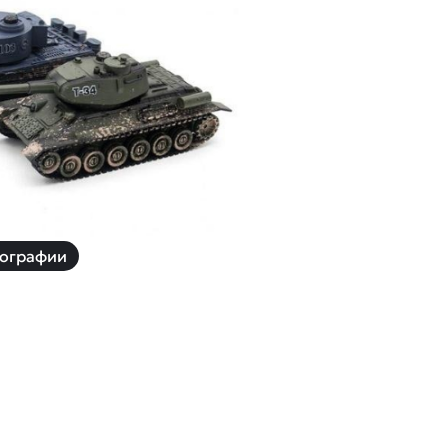
й
Заказать звонок
ки
ей ну пульте
Наши соцсети:
-30%
ографии