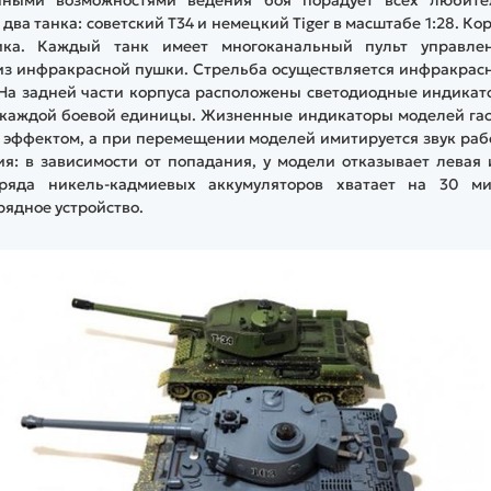
ва танка: советский T34 и немецкий Tiger в масштабе 1:28. Ко
тика. Каждый танк имеет многоканальный пульт управлен
из инфракрасной пушки. Стрельба осуществляется инфракрас
в. На задней части корпуса расположены светодиодные индика
у каждой боевой единицы. Жизненные индикаторы моделей га
 эффектом, а при перемещении моделей имитируется звук ра
я: в зависимости от попадания, у модели отказывает левая
аряда никель-кадмиевых аккумуляторов хватает на 30 ми
рядное устройство.