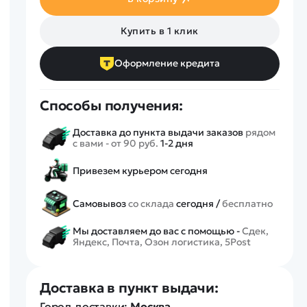
Спецтехника
Железные дороги
Купить в 1 клик
Конструкторы
Запчасти для моделей
Оформление кредита
Способы получения:
Доставка до пункта выдачи заказов
рядом
с вами - от 90 руб.
1-2 дня
Привезем курьером сегодня
Самовывоз
со склада
сегодня /
бесплатно
Мы доставляем до вас с помощью -
Сдек,
Яндекс, Почта, Озон логистика, 5Post
Доставка в пункт выдачи:
Город доставки:
Москва