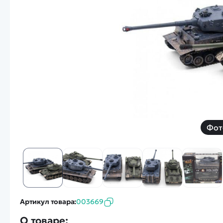
Смотреть
Запчасти
Дроны с 4k камеро
Уцененные товары
Просмотренные товары
Скид
Скоростной катер
Вертолетик для дет
Машины 1 к 10
Фот
Смотреть
Артикул товара:
003669
О товаре: