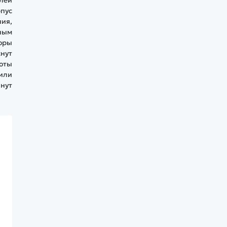
рпус
ия,
ным
торы
снут
боты
 или
нут