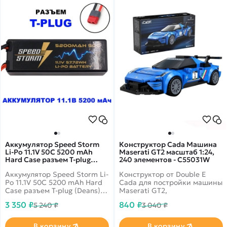
Аккумулятор Speed Storm
Конструктор Cada Машина
Li-Po 11.1V 50C 5200 mAh
Maserati GT2 масштаб 1:24,
Hard Case разъем T-plug
240 элементов - C55031W
(Deans) - SS-3S5200-50-D
Аккумулятор Speed Storm Li-
Конструктор от Double E
Po 11.1V 50C 5200 mAh Hard
Cada для постройки машины
Case разъем T-plug (Deans) -
Maserati GT2,
SS-3S5200-50-D - это литий-
3 350 ₽
840 ₽
5 240 ₽
3 040 ₽
полимерный аккумулятор от
компании Speed Storm.
Данный аккумулятор
В корзину
В корзину