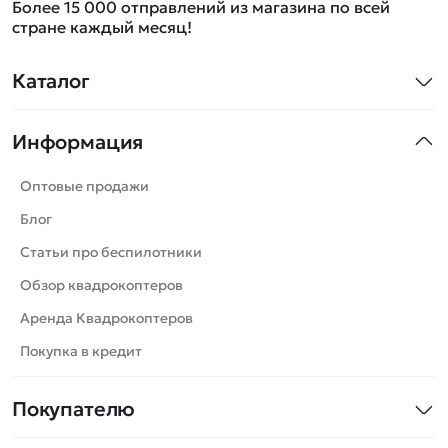
Более 15 000 отправлений из магазина по всей
стране каждый месяц!
Каталог
Квадрокоптеры
Информация
Машинки
Танки
Оптовые продажи
Вертолеты
Блог
Катера
Статьи про беспилотники
Роботы
Обзор квадрокоптеров
Самолеты
Аренда Квадрокоптеров
Сборные модели
Покупка в кредит
Детские электромобили
Покупателю
Спецтехника
Контакты
Железные дороги