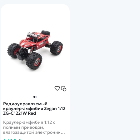
По классу:
Амфибия
Радиоуправляемый
краулер-амфибия Zegan 1:12
ZG-C1221W Red
Краулер-амфибия 1:12 с
полным приводом,
влагозащитой электроники
для любого бездорожья.