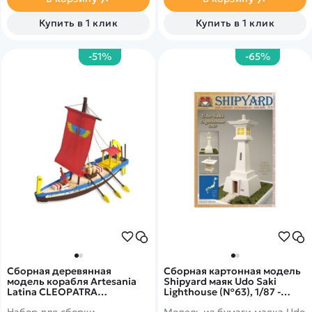
выполнен в корпусе
Hardcase.
Купить в 1 клик
Купить в 1 клик
-51%
-65%
Сборная деревянная
Сборная картонная модель
модель корабля Artesania
Shipyard маяк Udo Saki
Latina CLEOPATRA
Lighthouse (№63), 1/87 -
(EGYPTIAN BOAT) - AL30507
MK032
Набор для сборки
Модель из бумаги маяка Udo