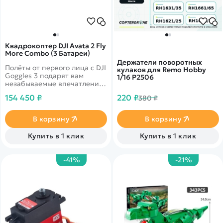
Квадрокоптер DJI Avata 2 Fly
More Combo (3 Батареи)
Держатели поворотных
Полёты от первого лица с DJI
кулаков для Remo Hobby
Goggles 3 подарят вам
1/16 P2506
незабываемые впечатления.
Этот гаджет оснащён
154 450 ₽
220 ₽
380 ₽
высококачественным
дисплеем Micro-OLED с
минимальной задержкой
В корзину
В корзину
видео. Функция Real View
PiP позволяет
Купить в 1 клик
Купить в 1 клик
просматривать изображение
без снятия очков.
-41%
-21%