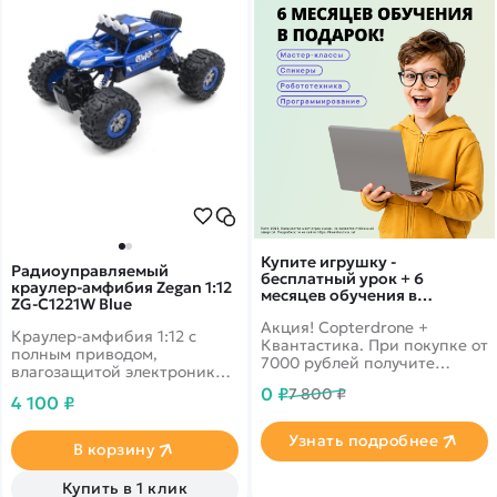
Купите игрушку -
Радиоуправляемый
бесплатный урок + 6
краулер-амфибия Zegan 1:12
месяцев обучения в
ZG-C1221W Blue
подарок!
Акция! Copterdrone +
Краулер-амфибия 1:12 с
Квантастика. При покупке от
полным приводом,
7000 рублей получите
влагозащитой электроники
уникальное предложение от
для любого бездорожья.
0 ₽
7 800 ₽
нашего партнера
4 100 ₽
Скорость до 12 км/ч.
Узнать подробнее
В корзину
Купить в 1 клик