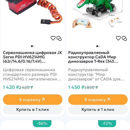
Сервомашинка цифровая JX
Радиоуправляемый
Servo PDI-HV6214MG
конструктор CaDA Мир
(62г/14.6/0.16/7.4V)
динозавров T-Rex (343
стандартная PDI-HV6214MG
детали) - C59001W
Цифровая сервомашинка
Радиоуправляемый
стандартного размера PDI-
конструктор "Мир
HV6214MG с металлическим
динозавров" от CADA для
редуктором и алюминиевой
сборки Тираннозавра из 343
1 420 ₽
1 450 ₽
2 420 ₽
1 850 ₽
центральной частью корпуса
деталей. Лапы динозавра
для лучшего охлаждения.
двигаются при движении.
High Voltage. Вес: 62 г,
Управлять моделью можно
В корзину
В корзину
усилие на валу: 12.8 кг/см
при помощи пульта
(6.0V), 14.6 кг/см (7.4V),
управления или приложения
Купить в 1 клик
Купить в 1 клик
скорость: 0.18 с/60° (6.0V),
на телефоне, можно выбрать
скорость: 0.16 с/60° (7.4V).
один из нескольких
вариантов управления.
-36%
-72%