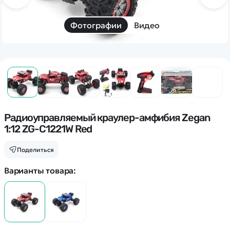
Дополнительный способ связи
WhatsApp/Мобильный
Фотографии
Видео
Есть вопрос? Можем связаться с вами
Заказать звонок
Наши соцсети:
Радиоуправляемый краулер-амфибия Zegan
1:12 ZG-C1221W Red
Поделиться
Каталог
Варианты товара:
Квадрокоптеры
Информация
Машинки
Танки
Оптовые продажи