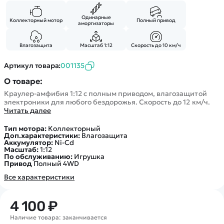
Покупателю
Вертолеты
Блог
Катера
Одинарные
Статьи про беспилотники
Коллекторный мотор
Полный привод
Контакты
амортизаторы
Роботы
Обзор квадрокоптеров
Оплата и доставка
Самолеты
Влагозащита
Масштаб 1:12
Скорость до 10 км/ч
Аренда Квадрокоптеров
Помощь
Сборные модели
Покупка в кредит
Артикул товара:
001135
Отследить заказ
Детские электромобили
Оплата на сайте
О товаре:
Спецтехника
Краулер-амфибия 1:12 с полным приводом, влагозащитой
Железные дороги
электроники для любого бездорожья. Скорость до 12 км/ч.
Читать далее
Конструкторы
Запчасти для моделей
Тип мотора:
Коллекторный
Доп.характеристики:
Влагозащита
Аккумулятор:
Ni-Cd
Масштаб:
1:12
По обслуживанию:
Игрушка
Привод
Полный 4WD
Все характеристики
4 100 ₽
Наличие товара: заканчивается