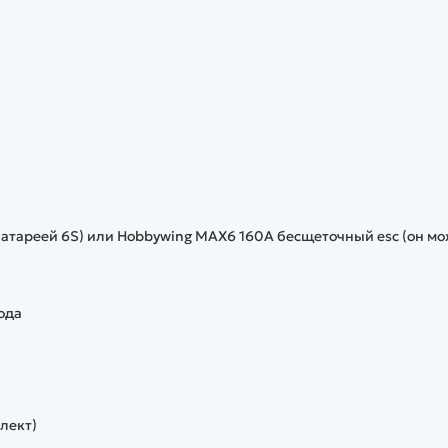
 батареей 6S) или Hobbywing MAX6 160A бесщеточный esc (он м
ода
плект)