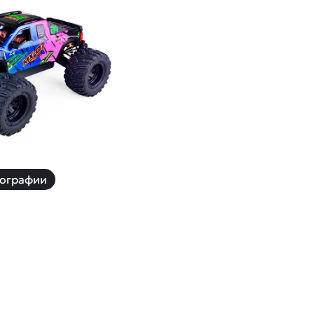
й
Заказать звонок
ки
ей ну пульте
Наши соцсети:
-30%
ографии