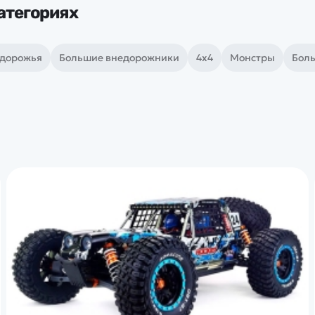
атегориях
здорожья
Большие внедорожники
4х4
Монстры
Бол