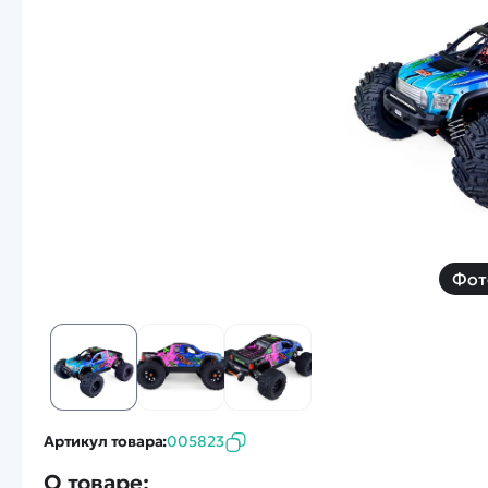
Смотреть
Запчасти
Дроны с 4k камеро
Уцененные товары
Просмотренные товары
Скид
Скоростной катер
Вертолетик для дет
Машины 1 к 10
Фот
Смотреть
Артикул товара:
005823
О товаре: