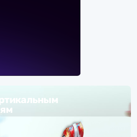
ертикальным
тям