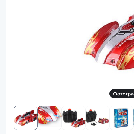
Смотреть
Запчасти
Дроны с 4k камеро
Уцененные товары
Просмотренные товары
Скид
Скоростной катер
Вертолетик для дет
Машины 1 к 10
Смотреть
Фотогра