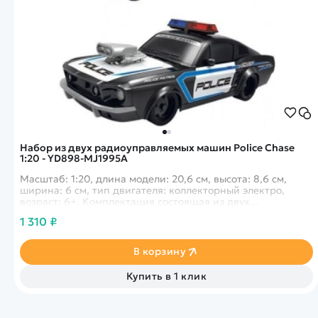
Набор из двух радиоуправляемых машин Police Chase
1:20 - YD898-MJ1995A
Масштаб: 1:20, длина модели: 20,6 см, высота: 8,6 см,
ширина: 6 см, тип двигателя: коллекторный электро,
возраст: 6+. Комплектация состоящая из двух
радиоуправляемых моделей, полицейская и спортивная.
1 310 ₽
Играть можно как дома, так и на улице в солнечную
погоду.
В корзину
Купить в 1 клик