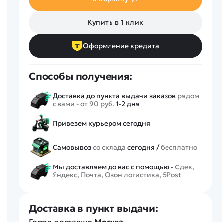
Спецтехника
Железные дороги
Купить в 1 клик
Конструкторы
Запчасти для моделей
Оформление кредита
Способы получения:
Доставка до пункта выдачи заказов
рядом
с вами - от 90 руб.
1-2 дня
Привезем курьером сегодня
Самовывоз
со склада
сегодня /
бесплатно
Мы доставляем до вас с помощью -
Сдек,
Яндекс, Почта, Озон логистика, 5Post
Доставка в пункт выдачи:
Город доставки:
Москва