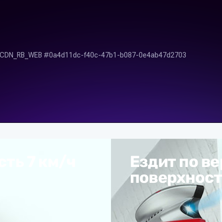
ть 7 км/ч
Ездит по в
поверхнос