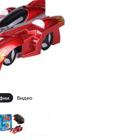
й
Заказать звонок
ки
ей ну пульте
Наши соцсети:
-30%
фии
Видео