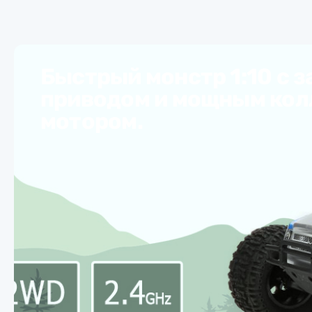
Быстрый монстр 1:10 с 
приводом и мощным ко
мотором.