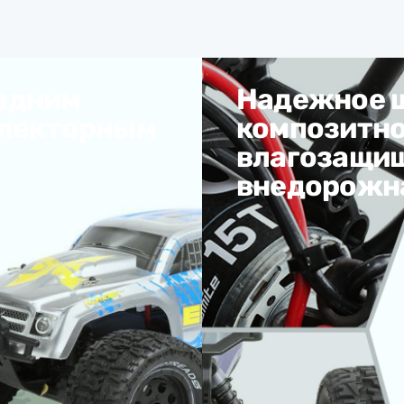
задним
Надежное ш
ллекторным
композитно
влагозащищ
внедорожна