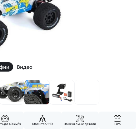
й
Заказать звонок
ки
ей ну пульте
Наши соцсети:
фии
Видео
-30%
ть до 40 км/ч
Масштаб 1:10
Заменяемые детали
LiPo