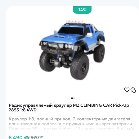
-14%
Радиоуправляемый краулер MZ CLIMBING CAR Pick-Up
2855 1:8 4WD
Краулер 1:8, полный привод, 2 коллекторных двигателя,
длинноходная подвеска с пружинными амортизаторами.
Дальность 35 м, время работы 12 минут, скорость 8,4 км/ч.
8 490 ₽
9 970 ₽