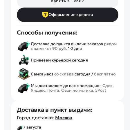
Купить в 1 клик
Спецтехника
Железные дороги
Оформление кредита
Конструкторы
Запчасти для моделей
Способы получения:
Доставка до пункта выдачи заказов
рядом
с вами - от 90 руб.
1-2 дня
Привезем курьером сегодня
Самовывоз
со склада
сегодня /
бесплатно
Мы доставляем до вас с помощью -
Сдек,
Яндекс, Почта, Озон логистика, 5Post
Доставка в пункт выдачи:
Город доставки:
Москва
7 августа