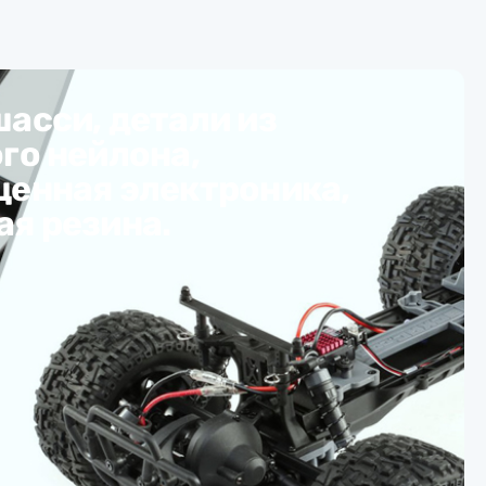
асси, детали из
го нейлона,
енная электроника,
я резина.