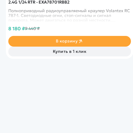
2.4G 1/24 RTR - EXA78701RBB2
Полноприводный радиоуправляемый краулер Volantex RC
787-1. Светодиодные огни, стоп-сигналы и сигнал
поворота. Может двигаться по разной местности,
преодолевать подъемы. Высокая проходимость, система
8 180 ₽
9 440 ₽
амортизации, металлическое шасси, 2 аккумуляторные
батареи.
В корзину
Купить в 1 клик