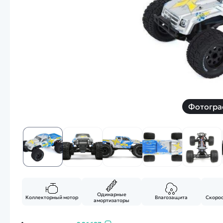
Смотреть
Запчасти
Дроны с 4k камеро
Уцененные товары
Просмотренные товары
Скид
Скоростной катер
Вертолетик для дет
Машины 1 к 10
Фотогра
Смотреть
Одинарные
Коллекторный мотор
Влагозащита
Скорос
амортизаторы