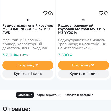
Радиоуправляемый краулер
Радиоуправляемый
MZ CLIMBING CAR 2837 1:10
грузовик MZ Урал 4WD 1:16 -
4WD
MZ-YY2014
Масштаб 1:10, полный
Радиоуправляемая модель
привод, коллекторный
Урал&nbsp; в масштабе 1:16
двигатель, длинноходная
на металлической
подвеска. Дальность 70 м,
раме.&nbsp;Машина
3 710 ₽
3 590 ₽
5 030 ₽
время работы 20 минут.
обладает великолепной
проходимостью с приводом
на все 4 колеса.
В корзину
В корзину
Купить в 1 клик
Купить в 1 клик
Описание
Характеристики
Оплата и доставка
О товаре: