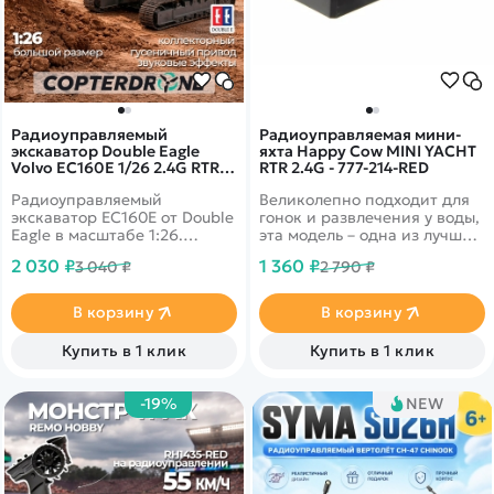
Радиоуправляемый
Радиоуправляемая мини-
экскаватор Double Eagle
яхта Happy Cow MINI YACHT
Volvo EC160E 1/26 2.4G RTR -
RTR 2.4G - 777-214-RED
E580-003
Радиоуправляемый
Великолепно подходит для
экскаватор EC160E от Double
гонок и развлечения у воды,
Eagle в масштабе 1:26.
эта модель – одна из лучших
Кабина вращается на 360
скоростных лодок, которая
2 030 ₽
1 360 ₽
3 040 ₽
2 790 ₽
градусов. Подвижный
доставит Вам массу
манипулятор с ковшом.
удовольствия
Оснащена световыми и
В корзину
В корзину
звуковыми эффектами.
Купить в 1 клик
Купить в 1 клик
-19%
NEW