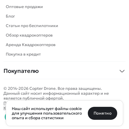
Танки
Оптовые продажи
Вертолеты
Блог
Катера
Статьи про беспилотники
Роботы
Обзор квадрокоптеров
Самолеты
Аренда Квадрокоптеров
Сборные модели
Покупка в кредит
Детские электромобили
Покупателю
Спецтехника
Контакты
Железные дороги
© 2014-2026 Copter Drone. Все права защищены.
Оплата и доставка
Игрушки
Данный сайт носит информационный характер и не
является публичной офертой.
Помощь
Запчасти для моделей
Определить местоположение
Политика конфиденциальности
Карта сайта
Наш сайт использует файлы cookie
Отследить заказ
Бренды
Санкт-Петербург
Москва
Майкоп
Уфа
Понятно
для улучшения пользовательского
опыта и сбора статистики
Оплата на сайте
Улан-Удэ
Пермь
Псков
Ростов-на-Дону
0 товаров
Очистить