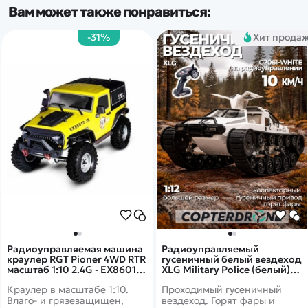
Вам может также понравиться:
-31%
Хит прода
Радиоуправляемая машина
Радиоуправляемый
краулер RGT Pioner 4WD RTR
гусеничный белый вездеход
масштаб 1:10 2.4G - EX86010-
XLG Military Police (белый)
JK|R86237-2
RTR масштаб 1:12 2.4G -
Краулер в масштабе 1:10.
Проходимый гусеничный
G2061-WHITE
Влаго- и грязезащищен,
вездеход. Горят фары и