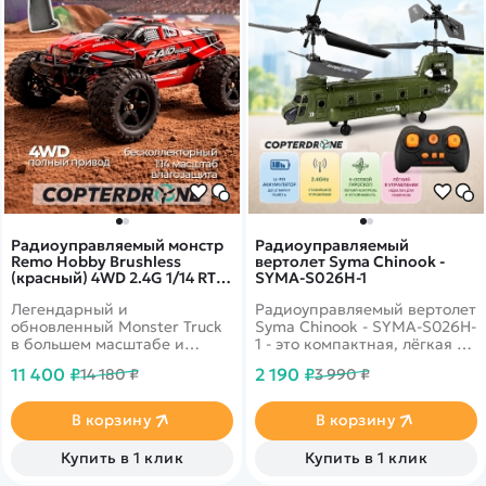
Радиоуправляемый монстр
Радиоуправляемый
Remo Hobby Brushless
вертолет Syma Chinook -
(красный) 4WD 2.4G 1/14 RTR
SYMA-S026H-1
- RH1435-RED
Легендарный и
Радиоуправляемый вертолет
обновленный Monster Truck
Syma Chinook - SYMA-S026H-
в большем масштабе и
1 - это компактная, лёгкая и
ударопрочными
удобная в управлении
11 400 ₽
2 190 ₽
14 180 ₽
3 990 ₽
металлическими
модель для полётов в
компонентами! Новое
помещении. Такой вертолёт
металлическое шасси.
на радиоуправлении
В корзину
В корзину
Светодиодные фары. Новые
отлично подойдёт для детей
маслонаполненные
от 8 лет, начинающих
Купить в 1 клик
Купить в 1 клик
амортизаторы GTR. Мощный
пилотов и любителей RC-
водонепроницаемый
техники. Модель работает