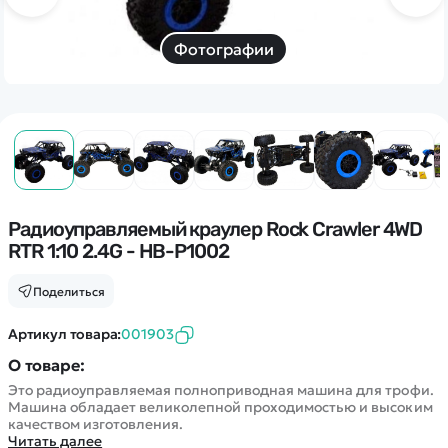
Дополнительный способ связи
WhatsApp/Мобильный
Фотографии
Есть вопрос? Можем связаться с вами
Заказать звонок
Наши соцсети:
Радиоуправляемый краулер Rock Crawler 4WD
RTR 1:10 2.4G - HB-P1002
Поделиться
Каталог
Артикул товара:
001903
О товаре:
Квадрокоптеры
Информация
Это радиоуправляемая полноприводная машина для трофи.
Машинки
Машина обладает великолепной проходимостью и высоким
Танки
качеством изготовления.
Оптовые продажи
Читать далее