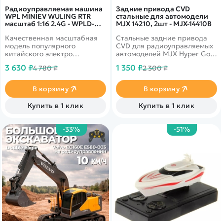
Радиоуправляемая машина
Задние привода CVD
WPL MINIEV WULING RTR
стальные для автомодели
масштаб 1:16 2.4G - WPLD-
MJX 14210, 2шт - MJX-14410B
32MINI|YELLOW
Качественная масштабная
Стальные задние привода
модель популярного
CVD для радиоуправляемых
китайского электро
автомоделей MJX Hyper Go
автомобиля Mini EV, на
14210 масштаба 1/14.
3 630 ₽
1 350 ₽
4 780 ₽
2 300 ₽
дистанционном управлении.
В корзину
В корзину
Купить в 1 клик
Купить в 1 клик
-33%
-51%