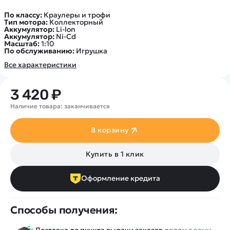
Покупателю
Вертолеты
Блог
По классу:
Краулеры и трофи
Катера
Статьи про беспилотники
Тип мотора:
Коллекторный
Контакты
Аккумулятор:
Li-Ion
Роботы
Обзор квадрокоптеров
Аккумулятор:
Ni-Cd
Оплата и доставка
Масштаб:
1:10
Самолеты
Аренда Квадрокоптеров
По обслуживанию:
Игрушка
Помощь
Сборные модели
Покупка в кредит
Все характеристики
Отследить заказ
Детские электромобили
Оплата на сайте
Спецтехника
3 420 ₽
Железные дороги
Наличие товара: заканчивается
Конструкторы
В корзину
Запчасти для моделей
Купить в 1 клик
Оформление кредита
Способы получения:
Доставка до пункта выдачи заказов
рядом с вами -