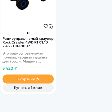
Радиоуправляемый краулер
Rock Crawler 4WD RTR 1:10
2.4G - HB-P1002
Это радиоуправляемая
полноприводная машина
для трофи. Машина
обладает великолепной
3 420 ₽
проходимостью и высоким
качеством изготовления.
В корзину
Купить в 1 клик