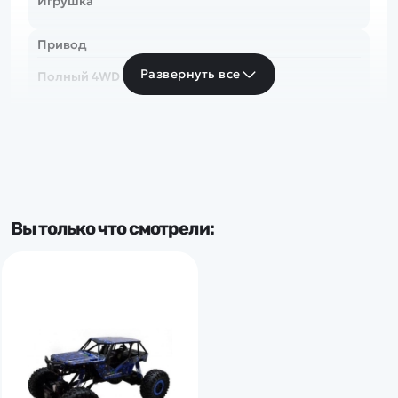
Игрушка
Привод
Развернуть все
Полный 4WD
Скорость
до 20 км/ч
Частота
Вы только что смотрели:
2.4 Ghz
Доп.характеристики:
Свет. фары