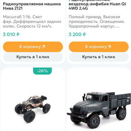
Радиоуправляемая машина
вездеход-амфибия Huan Qi
Нива 2121
4WD 2.4G
Масштаб 1:16. Свет
Полный привод. Высокая
фар. Дифференциал задних
проходимость. Освещение.
колес. Скорость 12 км/ч.
Ударопрочный корпус.
Полная водозащита. Радиус
3 010 ₽
3 200 ₽
действия пульта 20 метров.
В корзину
В корзину
Купить в 1 клик
Купить в 1 клик
-26%