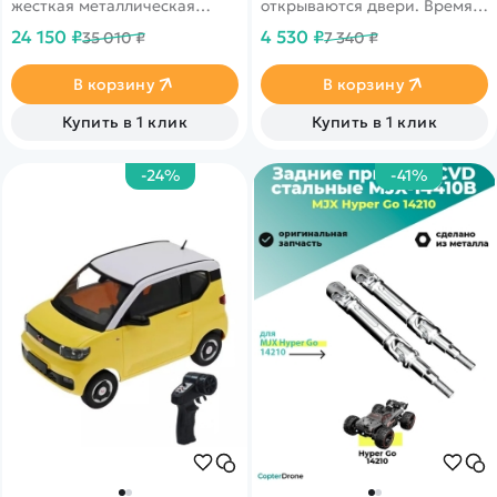
жесткая металлическая
открываются двери. Время
рама, серво с защитой от
работы до 30 минут
24 150 ₽
4 530 ₽
35 010 ₽
7 340 ₽
попадания воды и песка.
Скорость до 30 км/ч.
Подходит для эксплуатации
В корзину
В корзину
в сложных условиях. Кузов
жёлтого цвета.
Купить в 1 клик
Купить в 1 клик
-24%
-41%