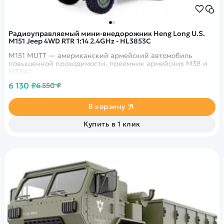
Радиоуправляемый мини-внедорожник Heng Long U.S.
M151 Jeep 4WD RTR 1:14 2.4GHz - HL3853C
M151 MUTT — американский армейский автомобиль
повышенной проходимости, преемник армейских M38 и
M38A1.
6 130 ₽
6 550 ₽
В корзину
Купить в 1 клик