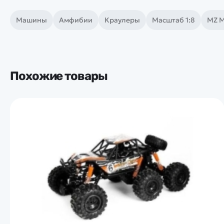
Машины
Амфибии
Краулеры
Масштаб 1:8
MZ M
Похожие товары