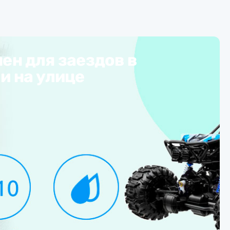
ен для заездов в
и на улице