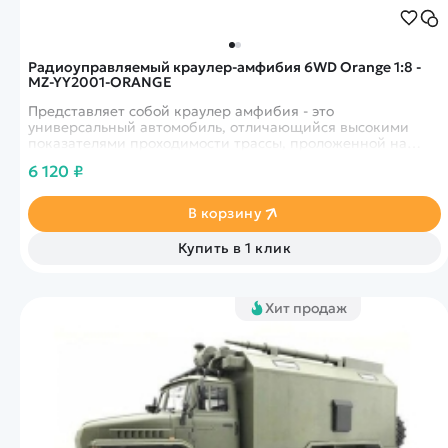
Радиоуправляемый краулер-амфибия 6WD Orange 1:8 -
MZ-YY2001-ORANGE
Представляет собой краулер амфибия - это
универсальный автомобиль, отличающийся высокими
показателями проходимости трассы, проложенной на
пересеченной местности и влагозащитой электроники.
6 120 ₽
Автомобиль имеет металлическую кабину, усиленную
раму жесткости.
В корзину
Купить в 1 клик
Хит продаж