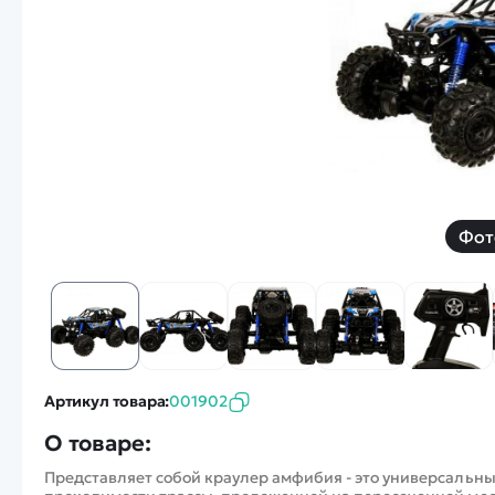
Смотреть
Запчасти
Дроны с 4k камеро
Уцененные товары
Просмотренные товары
Скид
Скоростной катер
Вертолетик для дет
Машины 1 к 10
Фот
Смотреть
Артикул товара:
001902
О товаре:
Представляет собой краулер амфибия - это универсаль