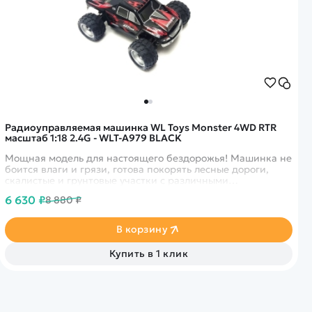
Радиоуправляемая машинка WL Toys Monster 4WD RTR
масштаб 1:18 2.4G - WLT-A979 BLACK
Мощная модель для настоящего бездорожья! Машинка не
боится влаги и грязи, готова покорять лесные дороги,
скалистые и грунтовые участки с различными
препятствиями.
6 630 ₽
8 880 ₽
В корзину
Купить в 1 клик