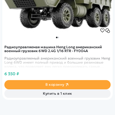
Радиоуправляемая машина Heng Long американский
военный грузовик 6WD 2.4G 1/16 RTR - FY004A
Радиоуправляемый американский военный грузовик Heng
Long 6WD имеет полный привод и большие резиновые
колеса, что позволяет ему легко преодолевать самые
разные препятствия.&nbsp;
6 350 ₽
В корзину
Купить в 1 клик