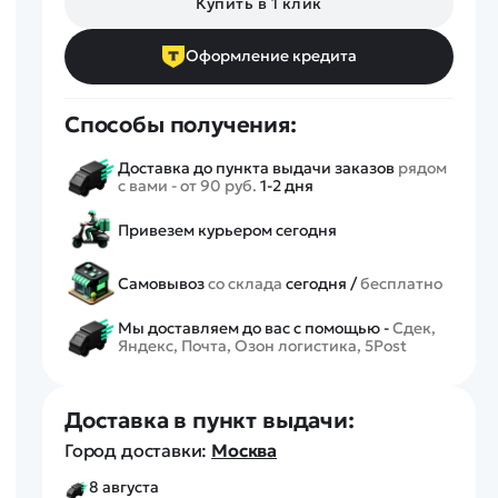
Купить в 1 клик
Спецтехника
Железные дороги
Оформление кредита
Конструкторы
Запчасти для моделей
Способы получения:
Доставка до пункта выдачи заказов
рядом
с вами - от 90 руб.
1-2 дня
Привезем курьером сегодня
Самовывоз
со склада
сегодня /
бесплатно
Мы доставляем до вас с помощью -
Сдек,
Яндекс, Почта, Озон логистика, 5Post
Доставка в пункт выдачи:
Город доставки:
Москва
8 августа