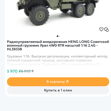
Радиоуправляемый внедорожник HENG LONG Советский
военный грузовик Урал 4WD RTR масштаб 1:16 2.4G -
HL3853B
Грузовик 1:16. Высокая детализация, коллекторный мотор,
полный карданный привод, рессорная подвеска.
Подвижные детали. Дальность 30 м, время работы 25
минут.
5 970 ₽
6 950 ₽
В корзину
Купить в 1 клик