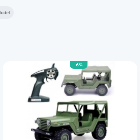
odel
-6%