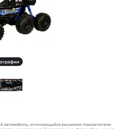
й
Заказать звонок
ки
ей ну пульте
Наши соцсети:
ографии
-30%
ный автомобиль, отличающийся высокими показателями