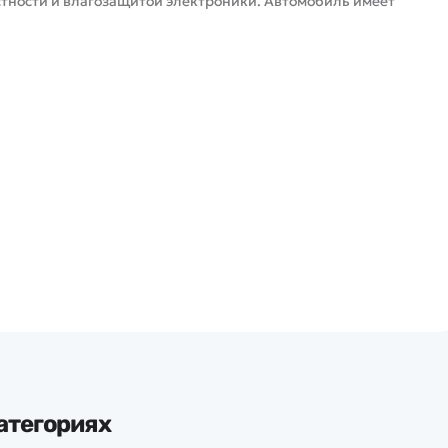
тности и влагозащитой электроники. Автомобиль имеет
атегориях