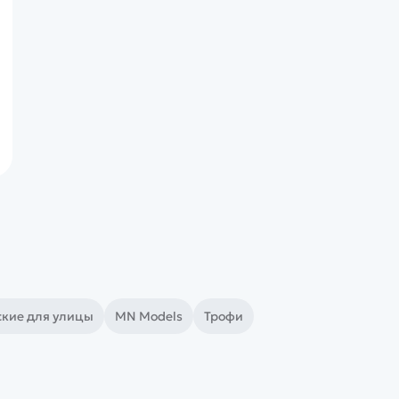
ские для улицы
MN Models
Трофи