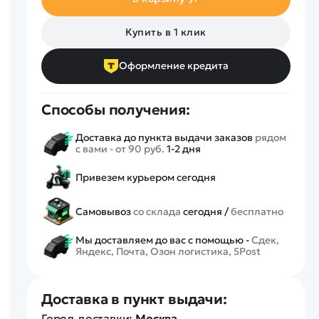
Спецтехника
Железные дороги
Купить в 1 клик
Конструкторы
Запчасти для моделей
Оформление кредита
Способы получения:
Доставка до пункта выдачи заказов
рядом
с вами - от 90 руб.
1-2 дня
Привезем курьером сегодня
Самовывоз
со склада
сегодня /
бесплатно
Мы доставляем до вас с помощью -
Сдек,
Яндекс, Почта, Озон логистика, 5Post
Доставка в пункт выдачи:
Город доставки:
Москва