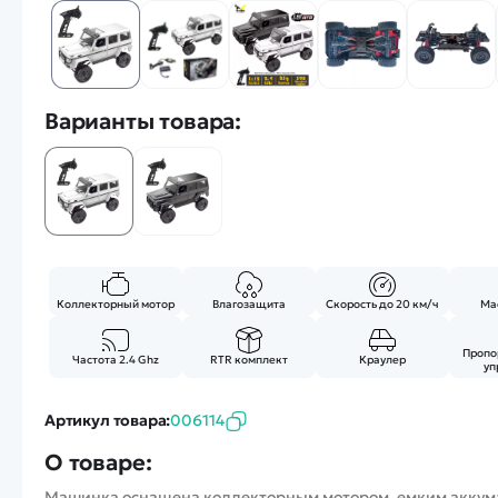
Варианты товара:
Коллекторный мотор
Влагозащита
Скорость до 20 км/ч
Мас
Пропо
Частота 2.4 Ghz
RTR комплект
Краулер
уп
Артикул товара:
006114
О товаре:
Машинка оснащена коллекторным мотором, емким аккумул