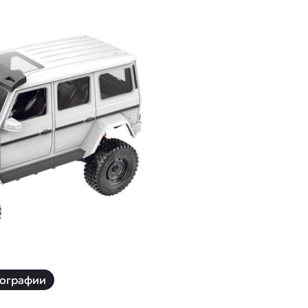
й
Заказать звонок
ки
ей ну пульте
Наши соцсети:
-30%
ографии