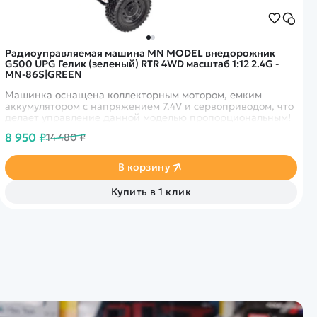
Радиоуправляемая машина MN MODEL внедорожник
G500 UPG Гелик (зеленый) RTR 4WD масштаб 1:12 2.4G -
MN-86S|GREEN
Машинка оснащена коллекторным мотором, емким
аккумулятором с напряжением 7.4V и сервоприводом, что
делает управление данной моделью пропорциональным!
8 950 ₽
14 480 ₽
В корзину
Купить в 1 клик