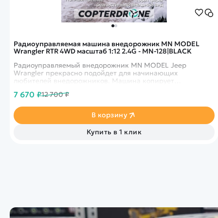
Радиоуправляемая машина внедорожник MN MODEL
Wrangler RTR 4WD масштаб 1:12 2.4G - MN-128|BLACK
Радиоуправляемый внедорожник MN MODEL Jeep
Wrangler прекрасно подойдет для начинающих
любителей внедорожников. Машина копирует
легендарный автомобиль Jeep Wrangler, что делает ее
7 670 ₽
12 700 ₽
очень привлекательной для любителей внедорожников!
В корзину
Купить в 1 клик