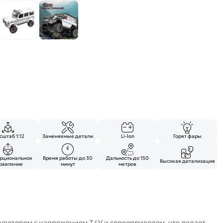
штаб 1:12
Заменяемые детали
Li-Ion
Горят фары
рциональное
Время работы до 30
Дальность до 150
Высокая детализация
равление
минут
метров
ятором с напряжением 7.4V и сервоприводом, что делает