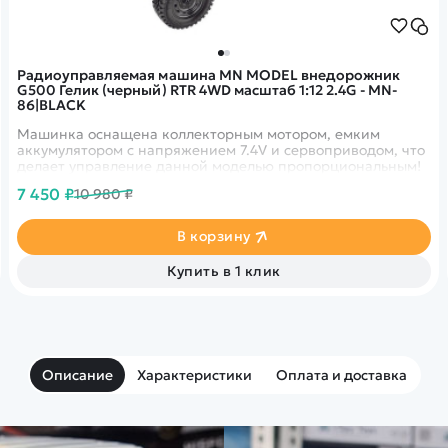
Радиоуправляемая машина MN MODEL внедорожник
G500 Гелик (черный) RTR 4WD масштаб 1:12 2.4G - MN-
86|BLACK
Машинка оснащена коллекторным мотором, емким
аккумулятором с напряжением 7.4V и сервоприводом, что
делает управление данной моделью пропорциональным!
7 450 ₽
10 980 ₽
В корзину
Купить в 1 клик
Описание
Характеристики
Оплата и доставка