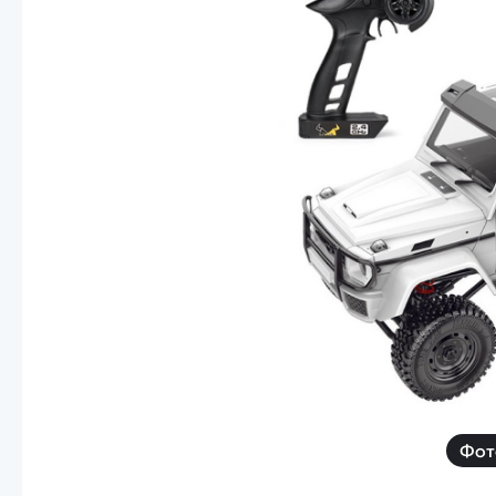
Смотреть
Запчасти
Дроны с 4k камеро
Уцененные товары
Просмотренные товары
Скид
Скоростной катер
Вертолетик для дет
Машины 1 к 10
Смотреть
Фот