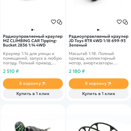
Радиоуправляемый краулер
Радиоуправляемый краулер
MZ CLIMBING CAR Tipping-
JD Toys RTR 4WD 1:18 699-93
Bucket 2836 1:14 4WD
Зеленый
Краулер 1:14 для улицы и
Масштаб 1:18. Полный
помещений, запуск в любую
привод, коллекторный
погоду. Полный привод,
мотор, амортизаторы.
независимая подвеска.
Скорость 20 км/ч, время
2 510 ₽
2 180 ₽
Дальность 70 м, время
заезда 20 минут, дальность
работы 20 минут.
40 м.
В корзину
В корзину
Купить в 1 клик
Купить в 1 клик