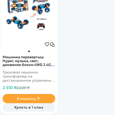
Машинка перевертыш
Hyper, музыка, свет,
движение боком 4WD 2.4G
1/12 RTR на
Трюковая машинка-
радиоуправлении
трансформер на
дистанционном управлении
с музыкальными и
2 510 ₽
3 020 ₽
световыми эффектами.
Умеет ездить боком и под
углом на 45 градусов.
В корзину
Купить в 1 клик