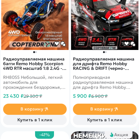
Радиоуправляемая машина
Радиоуправляемая машина
багги Remo Hobby Scorpion
для дрифта Remo Hobby
4WD RTR масштаб 1:8 2.4G -
RACING & DRIFT (черно-
RH8055-BLUE
красная) 4WD 2.4G 1/14 RTR -
RH8055 Небольшой, легкий
Полноприводная
RH1411-NBR
автомобиль для
радиоуправляемая машина
прохождения бездорожья,
для дрифта Remo Hobby
радиоуправляемый багги от
RACING & DRIFT c
23 430 ₽
5 900 ₽
29 300 ₽
6 900 ₽
компании Remo Hobby. При
коллекторым мотором в
своих скоростных
масштабе 1/14.
возможностях и
В корзину
В корзину
неубиваемости станет
идеальным подарком сыну
Купить в 1 клик
Купить в 1 клик
или даже мужу.
-41%
Акция