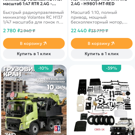
масштаб 1:47 RTR 2.4G -
2.4G - H9801-MT-RED
EXAC79602B2
Быстрый радиоуправляемый
Масштаб 1:10, полный
миникатер Volantex RC H137
привод, мощный
1/47 масштаба для гонок по
бесколлекторный мотор,
воде с мощными двойными
влагозащита электроники.
2 780 ₽
22 440 ₽
2 940 ₽
33 770 ₽
двигателями и пультом
Скорость до 90-100 км/ч,
дистанционного управления
дальность 200 м, время
2,4 ГГц.
работы 30 минут. Цвет -
В корзину
В корзину
красный.
Купить в 1 клик
Купить в 1 клик
-10%
-39%