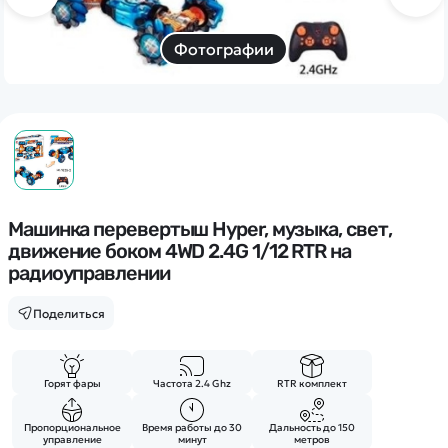
Дополнительный способ связи
WhatsApp/Мобильный
Фотографии
Есть вопрос? Можем связаться с вами
Заказать звонок
Наши соцсети:
Машинка перевертыш Hyper, музыка, свет,
движение боком 4WD 2.4G 1/12 RTR на
радиоуправлении
Поделиться
Каталог
Квадрокоптеры
Информация
Горят фары
Частота 2.4 Ghz
RTR комплект
Машинки
Танки
Пропорциональное
Время работы до 30
Дальность до 150
Оптовые продажи
управление
минут
метров