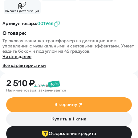
Покупателю
Вертолеты
Блог
Катера
Высокая детализация
Статьи про беспилотники
Контакты
Роботы
Обзор квадрокоптеров
Оплата и доставка
Артикул товара:
001966
Самолеты
Аренда Квадрокоптеров
Помощь
О товаре:
Сборные модели
Покупка в кредит
Отследить заказ
Трюковая машинка-трансформер на дистанционном
Детские электромобили
управлении с музыкальными и световыми эффектами. Умеет
Оплата на сайте
ездить боком и под углом на 45 градусов.
Спецтехника
Читать далее
Железные дороги
Все характеристики
Конструкторы
Запчасти для моделей
2 510 ₽
-16%
3 020 ₽
Наличие товара: заканчивается
В корзину
Купить в 1 клик
Оформление кредита