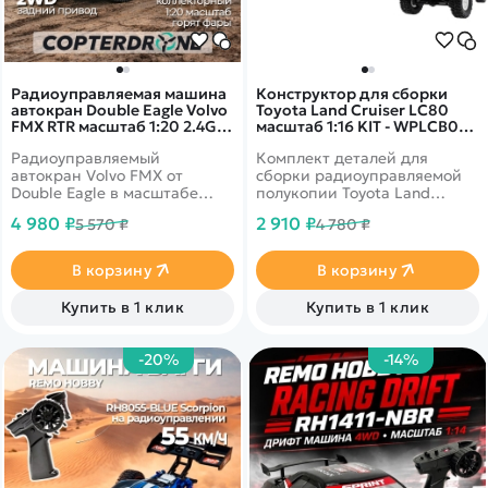
Радиоуправляемая машина
Конструктор для сборки
автокран Double Eagle Volvo
Toyota Land Cruiser LC80
FMX RTR масштаб 1:20 2.4G -
масштаб 1:16 KIT - WPLCB05-
E506-003
1-WHITE
Радиоуправляемый
Комплект деталей для
автокран Volvo FMX от
сборки радиоуправляемой
Double Eagle в масштабе
полукопии Toyota Land
1:20. Высокая степень
Cruiser LC80 в масштабе
4 980 ₽
2 910 ₽
5 570 ₽
4 780 ₽
детализации. Оснащён
1/16.
подъёмным механизмом.
В корзину
В корзину
Купить в 1 клик
Купить в 1 клик
-20%
-14%