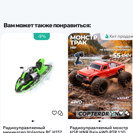
Вам может также понравиться:
-5%
Хит прода
Радиоуправляемый
Радиоуправляемый монстр
миникатер Volantex RC H137
HSP HNR Baja 4WD RTR 1:10