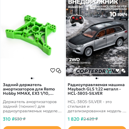
Задний держатель
Радиоуправляемая машина
амортизаторов для Remo
Maybach GLS 1:22 металл -
Hobby MMAX, EX3 1/10,
HCL-3805-SILVER
тюнинг, зеленый, RP2318-
Держатель амортизаторов
HCL-3805-SILVER - это
GREEN
задний (тюнинг) для
стильная и
радиоуправляемых моделей
детализированная модель с
Remo Hobby масштаба 1/10.
кузовом DIE-CAST,
310 ₽
1 820 ₽
530 ₽
2 620 ₽
светодиодной подсветкой
фар и эффектным