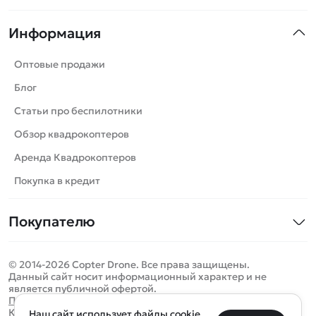
Квадрокоптеры
Информация
Машинки
Танки
Оптовые продажи
Вертолеты
Блог
Катера
Статьи про беспилотники
Роботы
Обзор квадрокоптеров
Самолеты
Аренда Квадрокоптеров
Сборные модели
Покупка в кредит
Детские электромобили
Покупателю
Спецтехника
Контакты
Железные дороги
© 2014-2026 Copter Drone. Все права защищены.
Оплата и доставка
Игрушки
Данный сайт носит информационный характер и не
является публичной офертой.
Помощь
Запчасти для моделей
Определить местоположение
Политика конфиденциальности
Карта сайта
Наш сайт использует файлы cookie