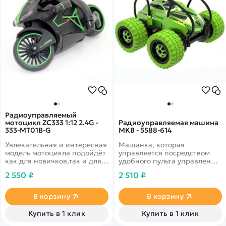
Радиоуправляемый
мотоцикл ZC333 1:12 2.4G -
Радиоуправляемая машина
333-MT01B-G
MKB - 5588-614
Увлекательная и интересная
Машинка, которая
модель мотоцикла подойдёт
управляется посредством
как для новичков,так и для
удобного пульта управления.
более опытных любителей
Способная
2 550 ₽
2 510 ₽
радиоуправляемых моделей.
переворачиваться и
Модель способна развить
вставать назад на колеса,
скорость до 40 км/ч и
делать трюки и разгоняться
В корзину
В корзину
входить в самые крутые
до 7 км в час. Полный
повороты, благодаря своей
привод позволит проходить
Купить в 1 клик
Купить в 1 клик
форме! Модель выполнена в
высокие препятствия.
ярком чёрно-зелёном цвете.