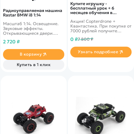
Купите игрушку -
бесплатный урок + 6
Радиоуправляемая машина
месяцев обучения в
Rastar BMW i8 1:14
подарок!
Акция! Copterdrone +
Масштаб 1:14. Освещение.
Квантастика. При покупке от
Звуковые эффекты.
7000 рублей получите
Открывающиеся двери.
уникальное предложение от
Скорость 10 км/ч.
0 ₽
7 800 ₽
нашего партнера
2 720 ₽
Узнать подробнее
В корзину
Купить в 1 клик