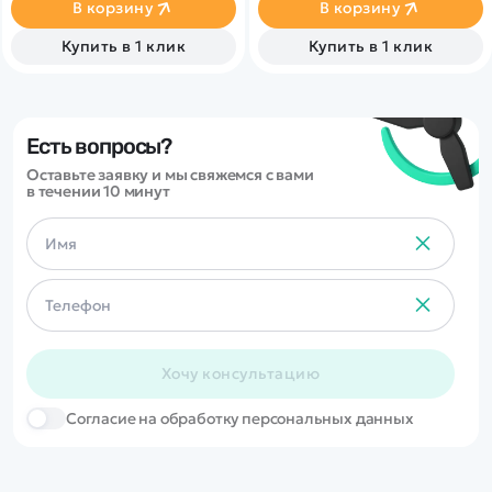
парогенератором с
В корзину
В корзину
подсветкой.
Открывающиеся двери,
Купить в 1 клик
Купить в 1 клик
капот и багажник делают
модель максимально
реалистичной. Отличный
вариант для игры и подарка.
Есть вопросы?
Оставьте заявку и мы свяжемся с вами
в течении 10 минут
Хочу консультацию
Cогласие на обработку персональных данных