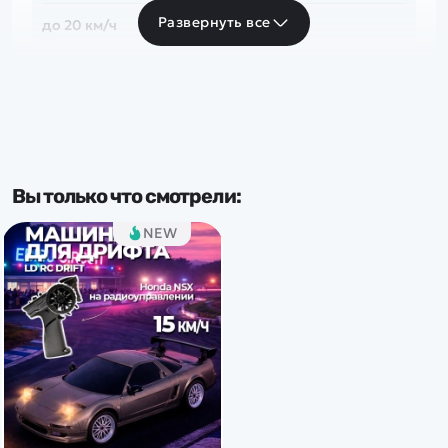
Развернуть все
до 20 км/ч
Частота
2.4 Ghz
Тип комплекта
Вы только что смотрели:
RTR
NEW
Доп.характеристики:
Свет. фары