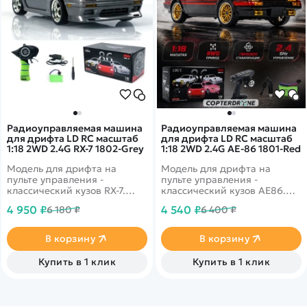
Радиоуправляемая машина
Радиоуправляемая машина
для дрифта LD RC масштаб
для дрифта LD RC масштаб
1:18 2WD 2.4G RX-7 1802-Grey
1:18 2WD 2.4G AE-86 1801-Red
Модель для дрифта на
Модель для дрифта на
пульте управления -
пульте управления -
классический кузов RX-7.
классический кузов AE86.
Имеет высокую
Имеет высокую
4 950 ₽
4 540 ₽
6 180 ₽
6 400 ₽
детализацию. Задний
детализацию. В комплекте 2
привод 2WD с мощным
комплекта колес для разных
коллекторным мотором.
типов поверхностей. Задний
В корзину
В корзину
Поднимающиеся фары со
привод 2WD с мощным
светодиодными огнями.
коллекторным мотором.
Купить в 1 клик
Купить в 1 клик
Встроенный гироскоп для
Поднимающиеся фары со
курсовой устойчивости во
светодиодными огнями.
время дрифт заездов.
Встроенный гироскоп для
курсовой устойчивости во