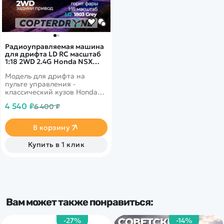
Радиоуправляемая машина
для дрифта LD RC масштаб
1:18 2WD 2.4G Honda NSX
1803 Gray
Модель для дрифта на
пульте управления -
классический кузов Honda
NSX. Имеет высокую
4 540 ₽
6 400 ₽
детализацию. В комплекте 2
комплекта колес для разных
типов поверхностей. Задний
В корзину
привод 2WD с мощным
коллекторным мотором.
Купить в 1 клик
Поднимающиеся фары со
светодиодными огнями.
Встроенный гироскоп для
курсовой устойчивости во
время дрифт заездов.
Вам может также понравиться:
-27%
-14%