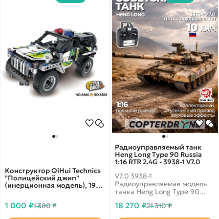
Радиоуправляемый танк
Heng Long Type 90 Russia
1:16 RTR 2.4G - 3938-1 V7.0
Конструктор QiHui Technics
V7.0 3938-1
"Полицейский джип"
Радиоуправляемая модель
(инерционная модель), 199
танка Heng Long Type 90
деталей - QH5805
является точной копией
1 000 ₽
18 270 ₽
1 380 ₽
21 310 ₽
одноименной боевой
машины. P - Standart version