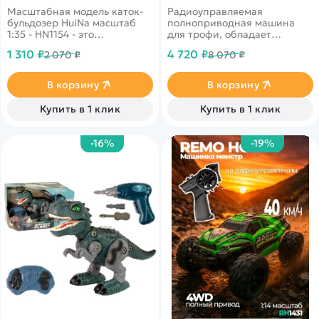
LC79 4WD 1:12 - MN-82S-
Масштабная модель каток-
Радиоуправляемая
BLACK
бульдозер HuiNa масштаб
полноприводная машина
1:35 - HN1154 - это
для трофи, обладает
масштабная модель каток
великолепной
1 310 ₽
4 720 ₽
2 070 ₽
8 070 ₽
HuiNa Toys 1:35 - HN1154,
проходимостью и высоким
который станет отличным
качеством изготовления.
дополнением в коллекцию
В корзину
В корзину
уменьшенных копий
спецтехники.
Купить в 1 клик
Купить в 1 клик
-16%
-19%