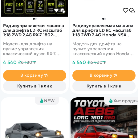
Радиоуправляемая машина
Радиоуправляемая машина
для дрифта LD RC масштаб
для дрифта LD RC масштаб
1:18 2WD 2.4G RX-7 1802-
1:18 2WD 2.4G Honda NSX
White
1803 Red
Модель для дрифта на
Модель для дрифта на
пульте управления -
пульте управления -
классический кузов RX-7.
классический кузов Honda
Имеет высокую
NSX. Имеет высокую
4 540 ₽
4 540 ₽
6 180 ₽
6 400 ₽
детализацию. Задний
детализацию. В комплекте 2
привод 2WD с мощным
комплекта колес для разных
коллекторным мотором.
типов поверхностей. Задний
В корзину
В корзину
Поднимающиеся фары со
привод 2WD с мощным
светодиодными огнями.
коллекторным мотором.
Купить в 1 клик
Купить в 1 клик
Встроенный гироскоп для
Поднимающиеся фары со
курсовой устойчивости во
светодиодными огнями.
время дрифт заездов.
Встроенный гироскоп для
NEW
Хит прода
курсовой устойчивости во
время дрифт заездов.