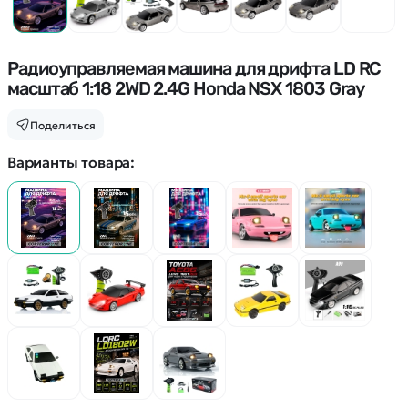
Покупателю
Вертолеты
Блог
Катера
Статьи про беспилотники
Контакты
Роботы
Обзор квадрокоптеров
Радиоуправляемая машина для дрифта LD RC
Оплата и доставка
Самолеты
масштаб 1:18 2WD 2.4G Honda NSX 1803 Gray
Аренда Квадрокоптеров
Помощь
Сборные модели
Покупка в кредит
Отследить заказ
Поделиться
Детские электромобили
Оплата на сайте
Спецтехника
Варианты товара:
Железные дороги
Конструкторы
Запчасти для моделей