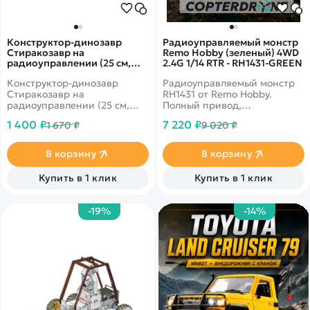
Конструктор-динозавр
Радиоуправляемый монстр
Стиракозавр на
Remo Hobby (зеленый) 4WD
радиоуправлении (25 см,
2.4G 1/14 RTR - RH1431-GREEN
шуруповерт, звук, свет) -
Конструктор-динозавр
Радиоуправляемый монстр
RS036-2
Стиракозавр на
RH1431 от Remo Hobby.
радиоуправлении (25 см,
Полный привод,
шуруповерт, звук, свет) -
металлическая трансмиссия,
1 400 ₽
7 220 ₽
1 670 ₽
9 020 ₽
RS036-2
полная влагозащита.
Мощный аккумулятор.
В корзину
В корзину
Купить в 1 клик
Купить в 1 клик
-19%
-14%