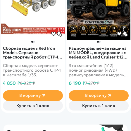
Сборная модель Red Iron
Радиоуправляемая машина
Models Сервисно-
MN MODEL, внедорожник с
транспортный робот СТР-1,
лебедкой Land Cruiser 1:12,
1/35 - RIM35057
2,4 ГГц, RTR, 4WD - MN-82T-
Сборная модель сервисно-
Это масштабная (1:12)
YELLOW
транспортного робота СТР-1
полноприводная (4WD)
в масштабе 1/35.
радиоуправляемая модель
внедорожного пикапа,
4 850 ₽
6 190 ₽
6 020 ₽
7 270 ₽
предназначенная для
подростков и взрослых.
Модель сочетает в себе
В корзину
В корзину
высокую проходимость по
бездорожью с
Купить в 1 клик
Купить в 1 клик
функциональной крановой
установкой, что
обеспечивает реалистичный
игровой процесс и
впечатляющую инженерную
игру.