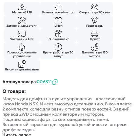
Масштаб 1:18
Коллекторный мотор
Скорость до 20 км/ч
Заменяемые детали
Li-Ion
Горят фары
Частота 2.4 Ghz
RTR комплект
Дрифт
Пропорциональное
Время работы до 30
Дальность до 150
управление
минут
метров
Высокая детализация
Артикул товара:
006311
О товаре:
Модель для дрифта на пульте управления - классический
кузов Honda NSX. Имеет высокую детализацию. В комплекте
2 комплекта колес для разных типов поверхностей. Задний
привод 2WD с мощным коллекторным мотором.
Поднимающиеся фары со светодиодными огнями.
Встроенный гироскоп для курсовой устойчивости во время
дрифт заездов.
Читать далее