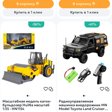
- Пластиковые шестерни
В корзину
В корзину
Купить в 1 клик
Купить в 1 клик
-36%
-41%
Масштабная модель каток-
Радиоуправляемая
бульдозер HuiNa масштаб
машинка внедорожник MN
1:35 - HN1154
Model Toyota Land Cruiser