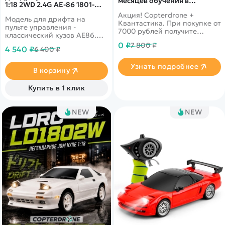
месяцев обучения в
1:18 2WD 2.4G AE-86 1801-
подарок!
White
Акция! Copterdrone +
Модель для дрифта на
Квантастика. При покупке от
пульте управления -
7000 рублей получите
классический кузов AE86.
уникальное предложение от
Имеет высокую
0 ₽
7 800 ₽
нашего партнера
4 540 ₽
6 400 ₽
детализацию. В комплекте 2
комплекта колес для разных
Узнать подробнее
типов поверхностей. Задний
В корзину
привод 2WD с мощным
коллекторным мотором.
Купить в 1 клик
Поднимающиеся фары со
светодиодными огнями.
Встроенный гироскоп для
NEW
NEW
курсовой устойчивости во
время дрифт заездов.