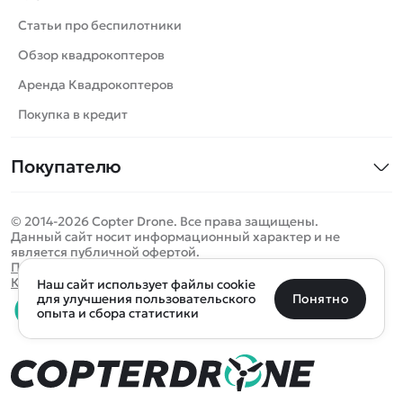
Катера
Статьи про беспилотники
Роботы
Обзор квадрокоптеров
Самолеты
Аренда Квадрокоптеров
Сборные модели
Покупка в кредит
Детские электромобили
Покупателю
Спецтехника
Контакты
Железные дороги
© 2014-2026 Copter Drone. Все права защищены.
Оплата и доставка
Игрушки
Данный сайт носит информационный характер и не
является публичной офертой.
Помощь
Запчасти для моделей
Определить местоположение
Политика конфиденциальности
Карта сайта
Наш сайт использует файлы cookie
Отследить заказ
Бренды
Санкт-Петербург
Москва
Майкоп
Уфа
Понятно
для улучшения пользовательского
опыта и сбора статистики
Оплата на сайте
Улан-Удэ
Пермь
Псков
Ростов-на-Дону
0 товаров
Очистить
Все подборки
В корзину
0 ₽
Ещё более 300 населённых пунктов