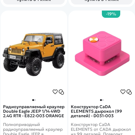
Кузов WRX STI
-19%
Радиоуправляемый краулер
Конструктор CaDA
Double Eagle JEEP 1/14 4WD
ELEMENTS дырокол (99
2.4G RTR - E822-003 ORANGE
деталей) - D031-003
Полноприводный
Конструктор CaDA
радиоуправляемый краулер
ELEMENTS от CADA дырокол
Double Eagle JEEP в
из 99 деталей. Позволит