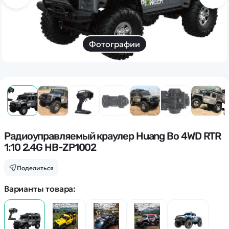
Дополнительный способ связи
WhatsApp/Мобильный
Есть вопрос? Можем связаться с вами
Фотографии
Заказать звонок
Наши соцсети:
Радиоуправляемый краулер Huang Bo 4WD RTR
1:10 2.4G HB-ZP1002
Каталог
Поделиться
Квадрокоптеры
Варианты товара:
Информация
Машинки
Танки
Оптовые продажи