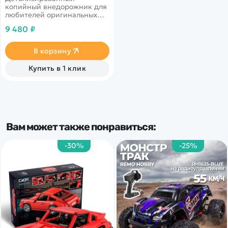
копийный внедорожник для
любителей оригинальных
моделей. Имеет постоянный
9 480 ₽
полный привод
В корзину
Купить в 1 клик
Вам может также понравиться:
-30%
-25%