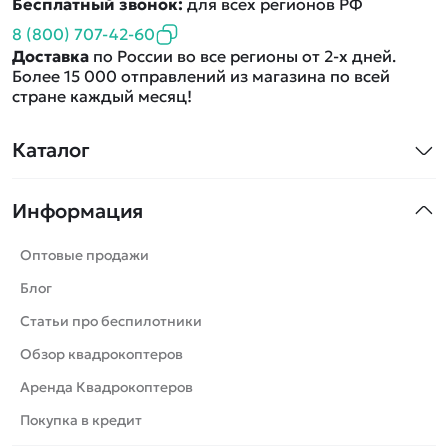
Бесплатный звонок:
для всех регионов РФ
8 (800) 707-42-60
Доставка
по России во все регионы от 2-х дней.
Более 15 000 отправлений из магазина по всей
стране каждый месяц!
Каталог
Квадрокоптеры
Информация
Машинки
Танки
Оптовые продажи
Вертолеты
Блог
Катера
Статьи про беспилотники
Роботы
Обзор квадрокоптеров
Самолеты
Аренда Квадрокоптеров
Сборные модели
Покупка в кредит