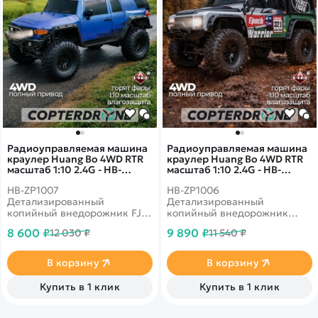
Радиоуправляемая машина
Радиоуправляемая машина
краулер Huang Bo 4WD RTR
краулер Huang Bo 4WD RTR
масштаб 1:10 2.4G - HB-
масштаб 1:10 2.4G - HB-
ZP1007
ZP1006
HB-ZP1007
HB-ZP1006
Детализированный
Детализированный
копийный внедорожник FJ
копийный внедорожник
Cruiser в синем цвете для
Defender цвете для
8 600 ₽
9 890 ₽
12 030 ₽
11 540 ₽
любителей оригинальных
любителей оригинальных
моделей. Имеет постоянный
моделей. Имеет постоянный
полный привод 4WD и
полный привод 4WD и
В корзину
В корзину
светодиодные фары.
светодиодные фары.
Тяговитый коллекторный
Тяговитый коллекторный
Купить в 1 клик
Купить в 1 клик
электромотор позволит без
электромотор позволит без
труда преодолевать
труда преодолевать
бездорожье, а на прямой
бездорожье, а на прямой