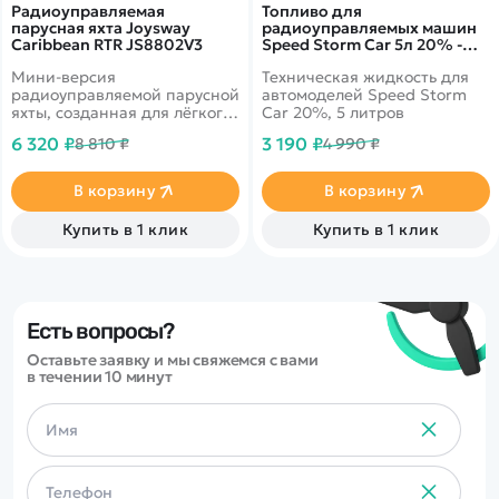
Радиоуправляемая
Топливо для
парусная яхта Joysway
радиоуправляемых машин
Caribbean RTR JS8802V3
Speed Storm Car 5л 20% -
SSC-20-5
Мини-версия
Техническая жидкость для
радиоуправляемой парусной
автомоделей Speed Storm
яхты, созданная для лёгкого
Car 20%, 5 литров
старта в мире RC-парусного
6 320 ₽
3 190 ₽
8 810 ₽
4 990 ₽
хобби. Модель отличается
компактными размерами и
полностью готовой к
В корзину
В корзину
использованию
конфигурацией RTR (Ready-
Купить в 1 клик
Купить в 1 клик
To-Run): достаточно
установить батарейки — и
яхта готова к первому
выходу на воду. Благодаря
продуманной парусной
архитектуре и стабильному
Есть вопросы?
корпусу она прекрасно
Оставьте заявку и мы свяжемся с вами
подходит детям, новичкам и
в течении 10 минут
тем, кто хочет
практиковаться в
управлении парусником на
небольших водоёмах: в
пруду, бассейне или
спокойном озере.