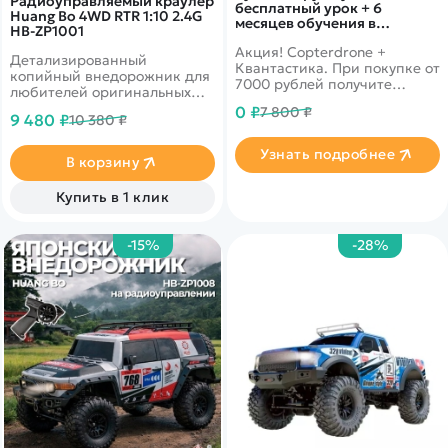
Радиоуправляемый краулер
бесплатный урок + 6
Huang Bo 4WD RTR 1:10 2.4G
месяцев обучения в
HB-ZP1001
подарок!
Акция! Copterdrone +
Детализированный
Квантастика. При покупке от
копийный внедорожник для
7000 рублей получите
любителей оригинальных
уникальное предложение от
моделей. Имеет постоянный
0 ₽
7 800 ₽
нашего партнера
9 480 ₽
10 380 ₽
полный привод
Узнать подробнее
В корзину
Купить в 1 клик
-15%
-28%