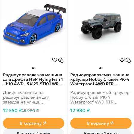
Радиоуправляемая машина
Радиоуправляемая машина
для дрифта HSP Flying Fish 1
краулер Hobby Cruiser РК-4
- 1:10 4WD - 94123-STI01 WRX
Waterproof 4WD RTR
STI
масштаб 1:16 2.4G - 136161JL-
Дрифт машинка на
Радиоуправляемый краулер
R62125-3 Grey
радиоуправлении для
Hobby Cruiser РК-4
заездов на улице.
Waterproof 4WD RTR
Долговечный Ni-Mh 7.2V
масштаб 1:16 2.4G -
12 550 ₽
12 980 ₽
18 920 ₽
2000mAh аккумулятор.
136161JL/R62125-3 - это
Подготовленные для дрифта
радиоуправляемая
колеса. Автомобиль снабжен
полноприводная машина
В корзину
В корзину
полным приводом 4WD и
для трофи.
специальными колесами.
Купить в 1 клик
Купить в 1 клик