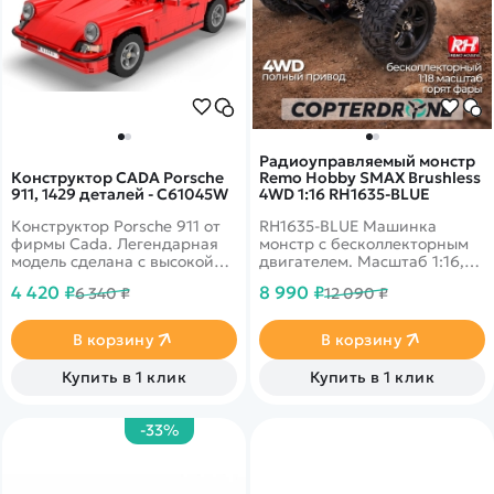
Радиоуправляемый монстр
Конструктор CADA Porsche
Remo Hobby SMAX Brushless
911, 1429 деталей - C61045W
4WD 1:16 RH1635-BLUE
Конструктор Porsche 911 от
RH1635-BLUE Машинка
фирмы Cada. Легендарная
монстр с бесколлекторным
модель сделана с высокой
двигателем. Масштаб 1:16,
детализацией и хорошо
полный привод,
4 420 ₽
8 990 ₽
6 340 ₽
12 090 ₽
проработаны интерьером.
влагозащита электроники,
Количество деталей в
модульное шасси. Скорость
комплектации - 1429. Есть
до 60 км/ч.
В корзину
В корзину
возможность установки
радиоуправляемый модулей
Купить в 1 клик
Купить в 1 клик
с двигателем.&nbsp;
-33%