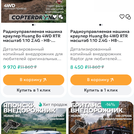
Радиоуправляемая машина
Радиоуправляемая машина
краулер Huang Bo 4WD RTR
краулер Huang Bo 4WD RTR
масштаб 1:10 2.4G - HB-
масштаб 1:10 2.4G - HB-
ZP1008
ZP1010
Детализированный
Детализированный
копийный внедорожник для
копийный внедорожник
любителей оригинальных
Raptor для любителей
моделей. Имеет постоянный
оригинальных моделей.
9 970 ₽
8 450 ₽
11 860 ₽
11 860 ₽
полный привод 4WD и
Имеет постоянный полный
светодиодные фары.
привод 4WD и светодиодные
Тяговитый коллекторный
фары. Тяговитый
В корзину
В корзину
электромотор позволит без
коллекторный электромотор
труда преодолевать
позволит без труда
Купить в 1 клик
Купить в 1 клик
бездорожье, а на прямой
преодолевать бездорожье, а
дороге развивать неплохую
на прямой дороге развивать
скорость.
неплохую скорость.
Хит продаж
-14%