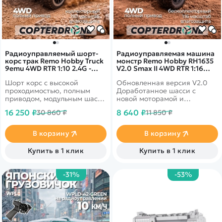
Радиоуправляемый шорт-
Радиоуправляемая машина
корс трак Remo Hobby Truck
монстр Remo Hobby RH1635
9emu 4WD RTR 1:10 2.4G -
V2.0 Smax II 4WD RTR 1:16
RH1021-RED
2.4G - RH1635-RED-V2
Шорт корс с высокой
Обновленная версия V2.0
проходимостью, полным
Доработанное шасси с
приводом, модульным шасси
новой моторамой и
и влагозащитой
двигателем. Полная
16 250 ₽
8 640 ₽
30 860 ₽
11 850 ₽
электроники
влагозащита - для заездов в
дождь и снег. Б/к мотор,
полный привод 4wd,
В корзину
В корзину
масштаб 1:16
Купить в 1 клик
Купить в 1 клик
-31%
-53%