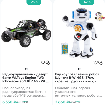
-25%
-42%
Радиоуправляемый дезерт
Радиоуправляемый робот
багги WLToys Engine 4WD
Шунтик R-WINGS (37см,
RTR масштаб 1:18 2.4G - WLT-
стреляет, русский язык) -
18429|GREEN
RWG400-V2
Полноприводная
Обновленная версия
радиоуправляемая багги в
уникального,
масштабе 1/18 оснащена
интеллектуального робота
коллекторным двигателем
на радиоуправлении.
6 330 ₽
2 660 ₽
8 500 ₽
4 640 ₽
серии 370 и легко