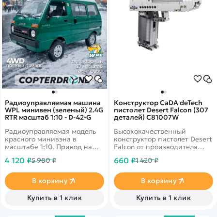
Радиоуправляемая машина
Конструктор CaDA deTech
WPL минивен (зеленый) 2.4G
пистолет Desert Falcon (307
RTR масштаб 1:10 - D-42-G
деталей) C81007W
Радиоуправляемая модель
Высококачественный
красного минивэна в
конструктор пистолет Desert
масштабе 1:10. Привод на
Falcon от производителя
задние колеса, время
Cada из 307 деталей
4 120 ₽
660 ₽
5 980 ₽
1 420 ₽
работы - до 30-50 минут,
стреляет 6 пульками.
светодиодные фары.
Скорость 10 км/ч.
В корзину
В корзину
Купить в 1 клик
Купить в 1 клик