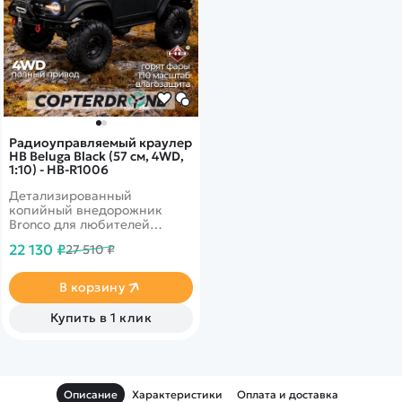
Радиоуправляемый краулер
HB Beluga Black (57 см, 4WD,
1:10) - HB-R1006
Детализированный
копийный внедорожник
Bronco для любителей
оригинальных моделей.
22 130 ₽
27 510 ₽
Имеет постоянный полный
привод 4WD и светодиодные
фары. Тяговитый
В корзину
коллекторный электромотор
позволит без труда
Купить в 1 клик
преодолевать бездорожье, а
на прямой дороге развивать
неплохую скорость. Машина
обладает великолепной
проходимостью и высоким
Описание
Характеристики
Оплата и доставка
качеством