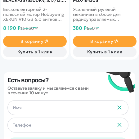
BLACK-G3 (5500KV, 3.17/13.3,
MJX-16430S
1/10) - HW-30401117
Бесколлекторный 2-
Усиленный рулевой
полюсный мотор Hobbywing
механизм в сборе для
XERUN V10 G3 6.0 витков
радиоуправляемых
(XERUN-V10-6T-BLACK-G3)
автомоделей MJX масштаба
8 190 ₽
380 ₽
13 930 ₽
650 ₽
для шоссейных и дрифтовых
1/16.
моделей масштаба 1/10.
В корзину
В корзину
Купить в 1 клик
Купить в 1 клик
Есть вопросы?
Оставьте заявку и мы свяжемся с вами
в течении 10 минут