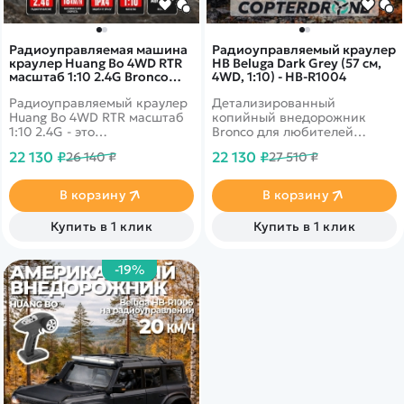
Радиоуправляемая машина
Радиоуправляемый краулер
краулер Huang Bo 4WD RTR
HB Beluga Dark Grey (57 см,
масштаб 1:10 2.4G Bronco
4WD, 1:10) - HB-R1004
Red - HB-R1002
Радиоуправляемый краулер
Детализированный
Huang Bo 4WD RTR масштаб
копийный внедорожник
1:10 2.4G - это
Bronco для любителей
радиоуправляемая
оригинальных моделей.
22 130 ₽
22 130 ₽
26 140 ₽
27 510 ₽
полноприводная машина
Имеет постоянный полный
для трофи. Металлическая
привод 4WD и светодиодные
шестерня, коллекторный 550
фары. Тяговитый
В корзину
В корзину
электродвигатель, полное
коллекторный электромотор
пропорциональное
позволит без труда
Купить в 1 клик
Купить в 1 клик
управления, аккумулятор 7,4
преодолевать бездорожье, а
В, 3000 мАч.
на прямой дороге развивать
неплохую скорость. Машина
-19%
обладает великолепной
проходимостью и высоким
качеством изготовления.