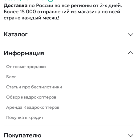
Доставка
по России во все регионы от 2-х дней.
Более 15 000 отправлений из магазина по всей
стране каждый месяц!
Каталог
Квадрокоптеры
Информация
Машинки
Танки
Оптовые продажи
Вертолеты
Блог
Катера
Статьи про беспилотники
Роботы
Обзор квадрокоптеров
Самолеты
Аренда Квадрокоптеров
Сборные модели
Покупка в кредит
Детские электромобили
Покупателю
Спецтехника