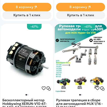
разгоняется до скорости 40
километров в час! Эта
В корзину
В корзину
миниатюрная модель
создана для гонок по
Купить в 1 клик
Купить в 1 клик
бездорожью.
-41%
-41%
Бесколлекторный мотор
Рулевая трапеция в сборе
Hobbywing XERUN-V10-6T-
для автомоделей MJX 1/16 -