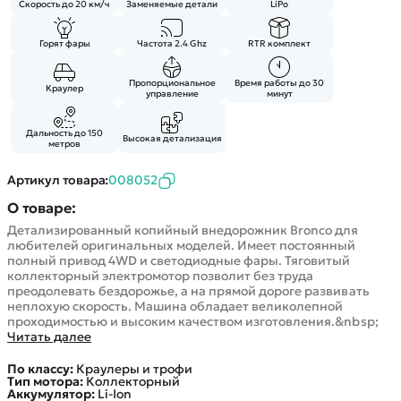
Скорость до 20 км/ч
Заменяемые детали
LiPo
Горят фары
Частота 2.4 Ghz
RTR комплект
Пропорциональное
Время работы до 30
Краулер
управление
минут
Дальность до 150
Высокая детализация
метров
Артикул товара:
008052
О товаре:
Детализированный копийный внедорожник Bronco для
любителей оригинальных моделей. Имеет постоянный
полный привод 4WD и светодиодные фары. Тяговитый
коллекторный электромотор позволит без труда
преодолевать бездорожье, а на прямой дороге развивать
неплохую скорость. Машина обладает великолепной
проходимостью и высоким качеством изготовления.&nbsp;
Читать далее
По классу:
Краулеры и трофи
Тип мотора:
Коллекторный
Аккумулятор:
Li-Ion