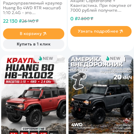
Акция! Copterdrone +
Радиоуправляемый краулер
Квантастика. При покупке от
Huang Bo 4WD RTR масштаб
7000 рублей получите
1:10 2.4G - это
уникальное предложение от
радиоуправляемая
0 ₽
7 800 ₽
нашего партнера
22 130 ₽
26 140 ₽
полноприводная машина
для трофи. Металлическая
Узнать подробнее
шестерня, коллекторный 550
В корзину
электродвигатель, полное
пропорциональное
Купить в 1 клик
управления, аккумулятор 7,4
В, 3000 мАч.
NEW
NEW