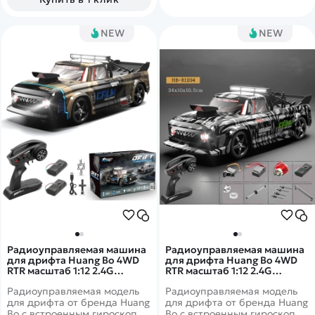
и мощным коллекторным
электромотором.
Внедорожник имеет богатую
NEW
NEW
деталировку и оборудован
светящимися фарами. Кузов
изготовлен из прочного АВS
пластика, в кабине можно
увидеть сиденья, руль и
интерьер.
Радиоуправляемая машина
Радиоуправляемая машина
для дрифта Huang Bo 4WD
для дрифта Huang Bo 4WD
RTR масштаб 1:12 2.4G
RTR масштаб 1:12 2.4G
Camouflage Green - HB-
Camouflage Gray - HB-R1204
Радиоуправляемая модель
Радиоуправляемая модель
R1203
для дрифта от бренда Huang
для дрифта от бренда Huang
Bo с встроенным гироскопом
Bo с встроенным гироскопом