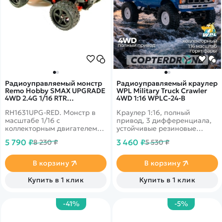
Радиоуправляемый монстр
Радиоуправляемый краулер
Remo Hobby SMAX UPGRADE
WPL Military Truck Crawler
4WD 2.4G 1/16 RTR
4WD 1:16 WPLC-24-B
RH1631UPG-RED
RH1631UPG-RED. Монстр в
Краулер 1:16, полный
масштабе 1/16 с
привод, 3 дифференциала,
коллекторным двигателем
устойчивые резиновые
390 класса и
шины, съемная задняя часть
5 790 ₽
3 460 ₽
8 230 ₽
5 530 ₽
влагозащищенным
кузова. Скорость до 10 км/ч,
приемником 3 в 1.
дальность 150 м, время
Тюнинговые детали
работы 15-25 минут.
В корзину
В корзину
установлены сразу на
заводе.
Купить в 1 клик
Купить в 1 клик
-41%
-5%