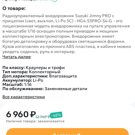
О товаре:
Радиоуправляемый внедорожник Suzuki Jimny PRO с
прицепом (свет, выхлоп, Li-Po 5C) - HG4-53PRO-54-G - это
лицензионная модель внедорожника на пульте управления
в масштабе 1/16 оснащен полным приводом и мощным
коллекторным электромотором. Внедорожник имеет
богатую деталировку и оборудован светящимися фарами.
Кузов изготовлен из прочного АВS пластика, в кабине можно
увидеть сиденья, руль и интерьер.
Читать далее
По классу:
Краулеры и трофи
Тип мотора:
Коллекторный
Доп.характеристики:
Влагозащита
Аккумулятор:
Li-Po
Масштаб:
1:16
По обслуживанию:
Заменяемые детали
Все характеристики
6 960 ₽
-45%
12 740 ₽
Наличие товара: заканчивается