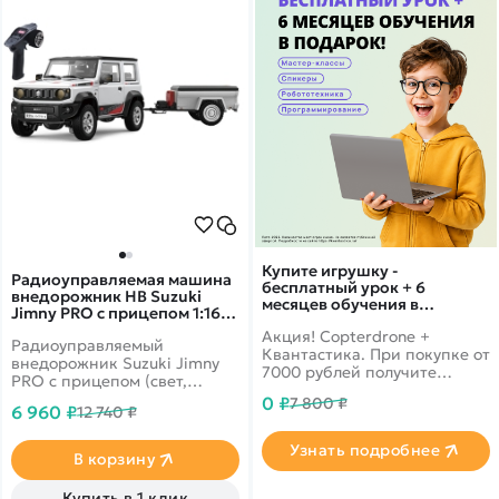
Купите игрушку -
Радиоуправляемая машина
бесплатный урок + 6
внедорожник HB Suzuki
месяцев обучения в
Jimny PRO с прицепом 1:16
подарок!
4WD RTR (свет, выхлоп, Li-Po
Акция! Copterdrone +
Радиоуправляемый
5C) - HG4-53PRO-54-W
Квантастика. При покупке от
внедорожник Suzuki Jimny
7000 рублей получите
PRO с прицепом (свет,
уникальное предложение от
выхлоп, Li-Po 5C) - HG4-
0 ₽
7 800 ₽
нашего партнера
6 960 ₽
12 740 ₽
53PRO-54-W - это
лицензионная модель
Узнать подробнее
внедорожника на пульте
В корзину
управления в масштабе 1/16
оснащен полным приводом
Купить в 1 клик