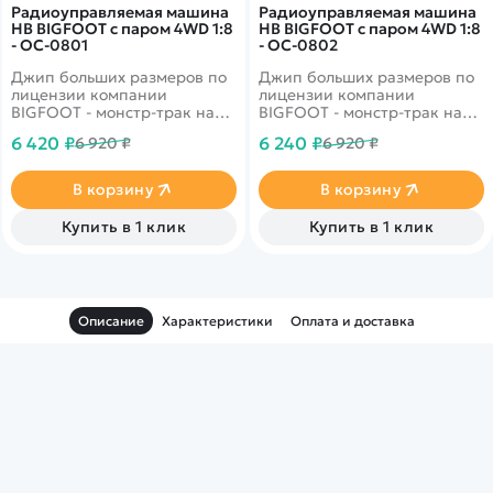
Радиоуправляемая машина
Радиоуправляемая машина
HB BIGFOOT с паром 4WD 1:8
HB BIGFOOT с паром 4WD 1:8
- OC-0801
- OC-0802
Джип больших размеров по
Джип больших размеров по
лицензии компании
лицензии компании
BIGFOOT - монстр-трак на
BIGFOOT - монстр-трак на
огромных колесах, которые
огромных колесах, которые
6 420 ₽
6 240 ₽
6 920 ₽
6 920 ₽
участвуют в шоу и гонках,
участвуют в шоу и гонках,
способных давить легковые
способных давить легковые
автомобили. Игрушка на
автомобили. Игрушка на
В корзину
В корзину
радиоуправлении имеет
радиоуправлении имеет
полу-пропорциональное
полу-пропорциональное
Купить в 1 клик
Купить в 1 клик
управление, большие
управление, большие
внедорожные шины, может
внедорожные шины, может
ездить вперед, назад, влево,
ездить вперед, назад, влево,
вправо. Простота
вправо. Простота
управления подойдет
управления подойдет
Описание
Характеристики
Оплата и доставка
любому ребенку. В
любому ребенку. В
комплекте есть все что
комплекте есть все что
необходимо для езды!
необходимо для езды!