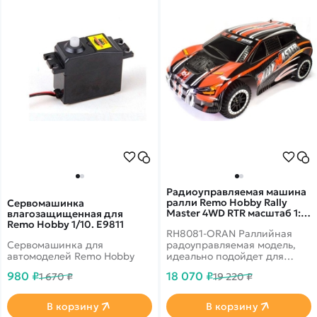
Радиоуправляемая машина
ралли Remo Hobby Rally
Сервомашинка
Master 4WD RTR масштаб 1:8
влагозащищенная для
2.4G - RH8081-ORAN
Remo Hobby 1/10. E9811
RH8081-ORAN Раллийная
Сервомашинка для
радоуправляемая модель,
автомоделей Remo Hobby
идеально подойдет для
любителей, так и для
980 ₽
18 070 ₽
1 670 ₽
19 220 ₽
профессионалов.&nbsp;
Карданный полный привод,
сдвоенные тяги с
В корзину
В корзину
интегрированным