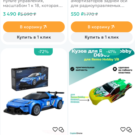
пульте управления,
амортизаторов задней оси
масштабом 1 к 18, которая
для радиоуправляемых
повторяет все функциии
моделей Remo Hobby MMAX,
3 490 ₽
550 ₽
5 090 ₽
1 770 ₽
оригинального экскаватора.
EX3 масштаба 1/10
Может двигаться во все
стороны, ковш может
В корзину
В корзину
поднимать различные
небольшие предметы, а так
Купить в 1 клик
Купить в 1 клик
же вращаться вокруг своей
оси.
-72%
-41%