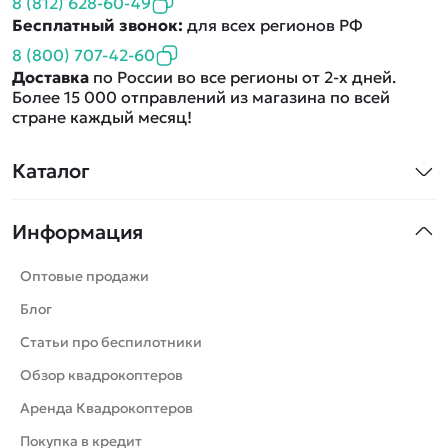
8 (812) 628-60-49
Бесплатный звонок:
для всех регионов РФ
8 (800) 707-42-60
Доставка
по России во все регионы от 2-х дней.
Более 15 000 отправлений из магазина по всей
стране каждый месяц!
Каталог
Квадрокоптеры
Информация
Машинки
Танки
Оптовые продажи
Вертолеты
Блог
Катера
Статьи про беспилотники
Роботы
Обзор квадрокоптеров
Самолеты
Аренда Квадрокоптеров
Сборные модели
Покупка в кредит