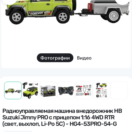
Дополнительный способ связи
WhatsApp/Мобильный
Есть вопрос? Можем связаться с вами
Заказать звонок
Фотографии
Видео
Наши соцсети:
Каталог
Квадрокоптеры
Радиоуправляемая машина внедорожник HB
Информация
Suzuki Jimny PRO с прицепом 1:16 4WD RTR
Машинки
(свет, выхлоп, Li-Po 5C) - HG4-53PRO-54-G
Танки
Оптовые продажи