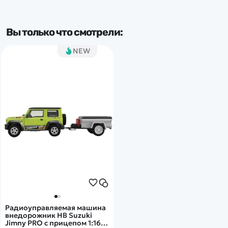
Частота
Вы только что смотрели:
2.4 Ghz
NEW
Тип комплекта
RTR
Доп.характеристики:
Свет. фары
Радиоуправляемая машина
внедорожник HB Suzuki
Jimny PRO с прицепом 1:16