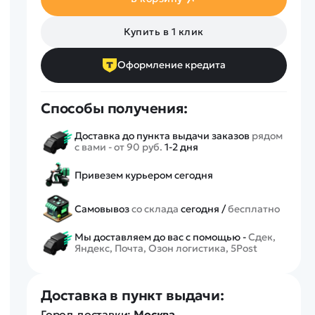
Спецтехника
Железные дороги
Купить в 1 клик
Конструкторы
Запчасти для моделей
Оформление кредита
Способы получения:
Доставка до пункта выдачи заказов
рядом
с вами - от 90 руб.
1-2 дня
Привезем курьером сегодня
Самовывоз
со склада
сегодня /
бесплатно
Мы доставляем до вас с помощью -
Сдек,
Яндекс, Почта, Озон логистика, 5Post
Доставка в пункт выдачи:
Город доставки:
Москва