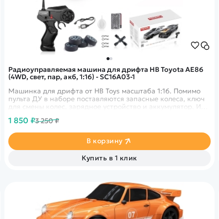
Радиоуправляемая машина для дрифта HB Toyota AE86
(4WD, свет, пар, акб, 1:16) - SC16A03-1
Машинка для дрифта от HB Toys масштаба 1:16. Помимо
пульта ДУ в наборе поставляются запасные колеса, ключ
для смены колес, зарядное устройство и аккумулятор. Из
выхлопной трубы можно активировать спрей-пар, а фары
1 850 ₽
3 250 ₽
светятся во время движения. Цвет кузова - белый.
В корзину
Купить в 1 клик