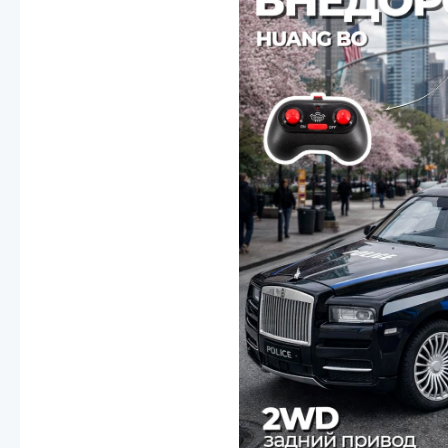
Смотреть
Запчасти
Дроны с 4k камеро
Уцененные товары
Просмотренные товары
Скид
Скоростной катер
Вертолетик для дет
Машины 1 к 10
Смотреть