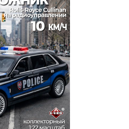
й
Заказать звонок
ки
ей ну пульте
Наши соцсети:
-30%