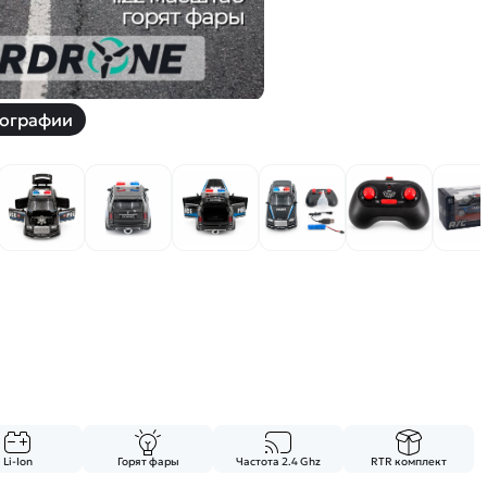
ографии
Li-Ion
Горят фары
Частота 2.4 Ghz
RTR комплект