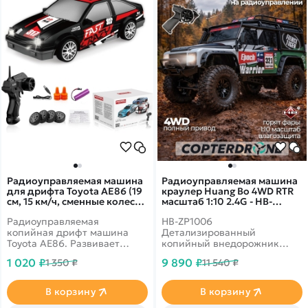
Радиоуправляемая машина
Радиоуправляемая машина
для дрифта Toyota AE86 (19
краулер Huang Bo 4WD RTR
см, 15 км/ч, сменные колеса,
масштаб 1:10 2.4G - HB-
фишки) - SC24A07
ZP1006
Радиоуправляемая
HB-ZP1006
копийная дрифт машина
Детализированный
Toyota AE86. Развивает
копийный внедорожник
скорость до 15 км в час. В
Defender цвете для
1 020 ₽
9 890 ₽
1 350 ₽
11 540 ₽
комплекте присутствуют
любителей оригинальных
сменные колеса.
моделей. Имеет постоянный
Светодиодные фары.
полный привод 4WD и
В корзину
В корзину
Ёмкость аккумулятора 500
светодиодные фары.