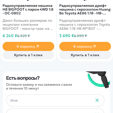
Радиоуправляемая машина
Радиоуправляемая дрифт
HB BIGFOOT с паром 4WD 1:8
машина с гироскопом Huang
- OC-0802
Bo Toyota AE86 1:18 - HB-
RP1807
Джип больших размеров по
Радиоуправляемая дрифт-
лицензии компании
машина с гироскопом Toyota
BIGFOOT - монстр-трак на
AE86 1:18 HB-RP1807 -
огромных колесах, которые
эффектная модель для ярких
6 240 ₽
3 690 ₽
6 920 ₽
6 990 ₽
участвуют в шоу и гонках,
заездов, дрифта и активной
способных давить легковые
игры. Машинка выполнена в
автомобили. Игрушка на
стиле легендарной Toyota
В корзину
В корзину
радиоуправлении имеет
AE86, отличается
полу-пропорциональное
спортивным дизайном,
Купить в 1 клик
Купить в 1 клик
управление, большие
хорошей маневренностью и
внедорожные шины, может
стабильным управлением.
ездить вперед, назад, влево,
Благодаря встроенному
вправо. Простота
гироскопу модель лучше
управления подойдет
держит траекторию,
любому ребенку. В
увереннее входит в
Есть вопросы?
комплекте есть все что
повороты и позволяет
Оставьте заявку и мы свяжемся с вами
необходимо для езды!
выполнять более точные и
в течении 10 минут
зрелищные дрифт-маневры.