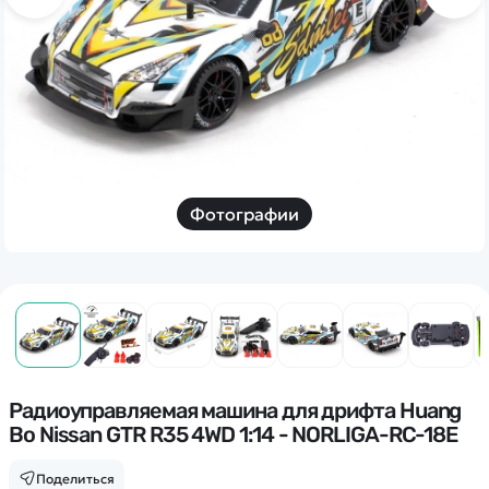
Дополнительный способ связи
WhatsApp/Мобильный
Есть вопрос? Можем связаться с вами
Заказать звонок
Фотографии
Наши соцсети:
Каталог
Квадрокоптеры
Радиоуправляемая машина для дрифта Huang
Информация
Bo Nissan GTR R35 4WD 1:14 - NORLIGA-RC-18E
Машинки
Танки
Оптовые продажи
Поделиться