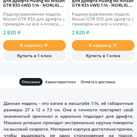
для дрифта Huang Bo Nissan
для дрифта Huang Bo Nissan
GTR R35 4WD 1:14 - NORLIGA-
GTR R35 4WD 1:14 - NORLIGA-
RC-18B
RC-18A
Радиоуправляемая модель
Радиоуправляемая модель
Nissan GTR R35 для дрифта с
Nissan GTR R35 для дрифта с
приводом на все 4 колеса,
приводом на все 4 колеса,
которая несомненно
которая несомненно
2 820 ₽
2 820 ₽
понравится фанатам гонок и
понравится фанатам гонок и
автомобилей. Восторг от
автомобилей. Восторг от
управления этой машиной
управления этой машиной
В корзину
В корзину
ждёт каждого, кто возьмёт в
ждёт каждого, кто возьмёт в
руки пульт.
руки пульт.
Купить в 1 клик
Купить в 1 клик
Описание
Характеристики
Оплата и доставка
Данная модель - это копия в масштабе 1:14, её габаритные
размеры 27 х 12 х 7.5 см. Она в точности повторяет свой
знаменитый оригинал и идеально подходит для дрифта.
Машина успешно проходит экстремально крутые повороты
на высокой скорости. Материал корпуса достаточно прочен,
чтобы выдержать не одно столкновение на трассе.