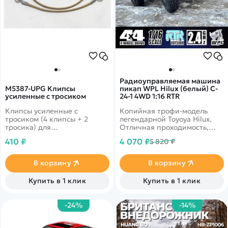
Радиоуправляемая машина
M5387-UPG Клипсы
пикап WPL Hilux (белый) C-
усиленные с тросиком
24-1 4WD 1:16 RTR
Клипсы усиленные с
Копийная трофи-модель
тросиком (4 клипсы + 2
легендарной Toyoya Hilux.
тросика) для
Отличная проходимость,
радиоуправляемых
неразрезные мосты,
410 ₽
4 070 ₽
5 820 ₽
машин.&nbsp;При
постоянный полный привод
выпадении&nbsp;одной из
позволят Вам окунуться в
клипс при переворотах
мир бездорожья. Модель
В корзину
В корзину
модели, она не потеряется
выполнена в белом цвете.
т.к. будет связана тросиком
Купить в 1 клик
Купить в 1 клик
с другой клипсой
-24%
-14%