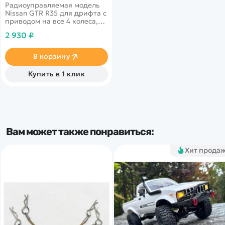
Радиоуправляемая модель
Nissan GTR R35 для дрифта с
приводом на все 4 колеса,
которая несомненно
2 930 ₽
понравится фанатам гонок и
автомобилей. Восторг от
управления этой машиной
В корзину
ждёт каждого, кто возьмёт в
руки пульт.
Купить в 1 клик
Вам может также понравиться:
Хит прода