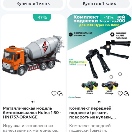
mAh
Тяговитый коллекторный
Купить в 1 клик
Купить в 1 клик
электромотор позволит без
труда преодолевать
бездорожье, а на прямой
-17%
-41%
дороге развивать неплохую
скорость.
Металлическая модель
Комплект передней
бетономешалка Huina 1:50 -
подвески (рычаги,
HN1737-ORANGE
поворотные кулаки,
крепеж) для автомодели
Игрушка изготовлена из
Комплект передней
MJX 16108 - MJX-16200
качественных материалов,
подвески (рычаги,