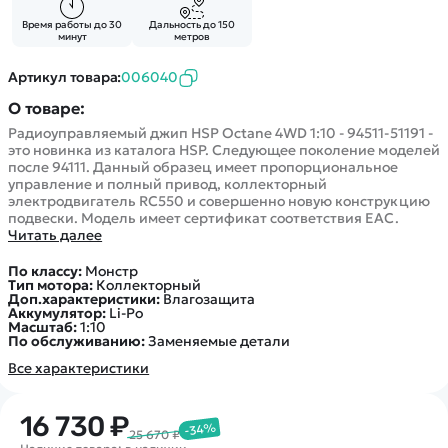
Время работы до 30
Дальность до 150
минут
метров
Артикул товара:
006040
О товаре:
Радиоуправляемый джип HSP Octane 4WD 1:10 - 94511-51191 -
это новинка из каталога HSP. Следующее поколение моделей
после 94111. Данный образец имеет пропорциональное
управление и полный привод, коллекторный
электродвигатель RC550 и совершенно новую конструкцию
подвески. Модель имеет сертификат соответствия EAC.
Читать далее
По классу:
Монстр
Тип мотора:
Коллекторный
Доп.характеристики:
Влагозащита
Аккумулятор:
Li-Po
Масштаб:
1:10
По обслуживанию:
Заменяемые детали
Все характеристики
16 730 ₽
-34%
25 670 ₽