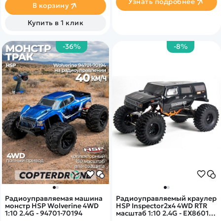
Узнать подробнее
В корзину
Купить в 1 клик
-36%
-8%
Радиоуправляемая машина
Радиоуправляемый краулер
монстр HSP Wolverine 4WD
HSP Inspector2x4 4WD RTR
1:10 2.4G - 94701-70194
масштаб 1:10 2.4G - EX86011-
88112