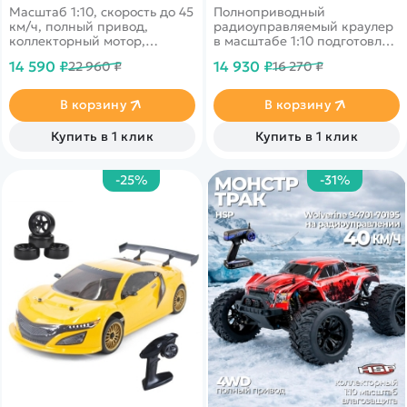
Масштаб 1:10, скорость до 45
Полноприводный
км/ч, полный привод,
радиоуправляемый краулер
коллекторный мотор,
в масштабе 1:10 подготовлен
влагозащита электроники,
для преодоления
14 590 ₽
14 930 ₽
22 960 ₽
16 270 ₽
двойные амортизаторы,
бездорожья!
новое шасси, повышенная
устойчивость.
В корзину
В корзину
Купить в 1 клик
Купить в 1 клик
-25%
-31%