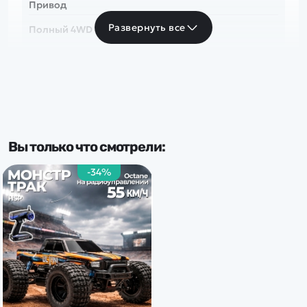
Привод
Развернуть все
Полный 4WD
Скорость
до 50 км/ч
Частота
Вы только что смотрели:
2.4 Ghz
-34%
Тип комплекта
RTR