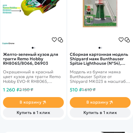
Желто-зеленый кузов для
Сборная картонная модель
трагги Remo Hobby
Shipyard маяк Bunthauser
RH8065/8066, D6903
Spitze Lighthouse (№54),
1/87 - MK023
Окрашенный в красный
Модель из бумаги маяка
цвет кузов для трагги Remo
Bunthauser Spitze от
Hobby EVO-R RH8065,
Shipyard MK023 в масштабе
RH8066 масштаба 1/8.
1/87.
1 260 ₽
510 ₽
2 150 ₽
1 610 ₽
В корзину
В корзину
Купить в 1 клик
Купить в 1 клик