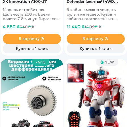
XK Innovation A100-J11
Defender (желтый) 4WD
масштаб 1:18 2.4G - MN-
Модель истребителя.
В кабине можно увидеть
111K|YELLOW
Дальность 200 м. Время
руль и интерьер. Кузов и
полета 7-8 минут. Гироскоп,
кабина изготовлены из
воздушные трюки. Прочный
прочного АВS пластика и
4 880 ₽
11 440 ₽
5 400 ₽
12 090 ₽
и легкий корпус с
установлены на
узнаваемым дизайном.
металлическую раму.
В корзину
В корзину
Купить в 1 клик
Купить в 1 клик
-41%
NEW