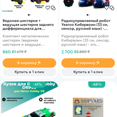
Ведомая шестерня +
Радиоуправляемый робот
ведущая шестерня заднего
Yearoo Кибервоин (33 см,
дифференциала для
сенсор, русский язык) -
автомоделей MJX
22008A
Комплект металлических
Радиоуправляемый робот
14209/14210 - MJX-14401G
шестерен (ведомая
Кибервоин (33 см, сенсор,
шестерня и ведущая
русский язык) - это
шестерня) заднего
потрясающий
860 ₽
2 700 ₽
1 470 ₽
3 880 ₽
дифференциала в сборе для
многофункциональный
радиоуправляемых
радиоуправляемый робот
автомоделей MJX Hyper Go
Кибервоин, который может
В корзину
В корзину
14209, 14210 масштаба 1/14.
ходить, танцевать и
запоминать разные
Купить в 1 клик
Купить в 1 клик
команды.
-41%
-68%