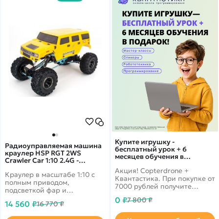
Купите игрушку -
Радиоуправляемая машина
бесплатный урок + 6
краулер HSP RGT 2WS
месяцев обучения в
Crawler Car 1:10 2.4G -
подарок!
131800-88115
Акция! Copterdrone +
Краулер в масштабе 1:10 с
Квантастика. При покупке от
полным приводом,
7000 рублей получите
подсветкой фар и
уникальное предложение от
влагозащищенным
0 ₽
7 800 ₽
нашего партнера
14 560 ₽
16 770 ₽
корпусом.