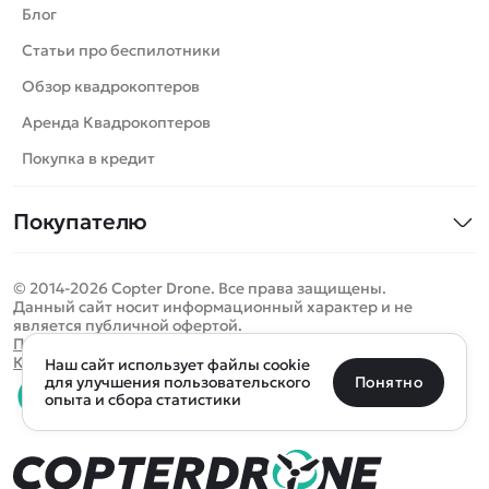
Вертолеты
Блог
Катера
Статьи про беспилотники
Роботы
Обзор квадрокоптеров
Самолеты
Аренда Квадрокоптеров
Сборные модели
Покупка в кредит
Детские электромобили
Покупателю
Спецтехника
Контакты
Железные дороги
© 2014-2026 Copter Drone. Все права защищены.
Оплата и доставка
Игрушки
Данный сайт носит информационный характер и не
является публичной офертой.
Помощь
Запчасти для моделей
Определить местоположение
Политика конфиденциальности
Карта сайта
Наш сайт использует файлы cookie
Отследить заказ
Бренды
Санкт-Петербург
Москва
Майкоп
Уфа
Понятно
для улучшения пользовательского
опыта и сбора статистики
Оплата на сайте
Улан-Удэ
Пермь
Псков
Ростов-на-Дону
0 товаров
Очистить
Все подборки
В корзину
0 ₽