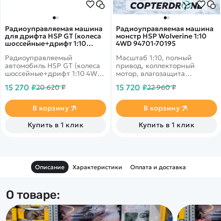
Радиоуправляемая машина
Радиоуправляемая машина
для дрифта HSP GT (колеса
монстр HSP Wolverine 1:10
шоссейные+дрифт 1:10
4WD 94701-70195
4WD) - 94513-51397
Радиоуправляемый
Масштаб 1:10, полный
автомобиль HSP GT (колеса
привод, коллекторный
шоссейные+дрифт 1:10 4WD)
мотор, влагозащита
- 94513-51397 - это новинка
электроники, двойные
15 270 ₽
15 720 ₽
20 620 ₽
22 960 ₽
из каталога HSP. Следующее
амортизаторы, новое шасси,
поколение моделей после
повышенная устойчивость.
94123. Данный образец
В корзину
В корзину
имеет пропорциональное
управление и полный
Купить в 1 клик
Купить в 1 клик
привод, коллекторный
электродвигатель и
совершенно новую
конструкцию подвески,
масштаб 1:10, готовая к
Описание
Характеристики
Оплата и доставка
эксплуатации.
О товаре: