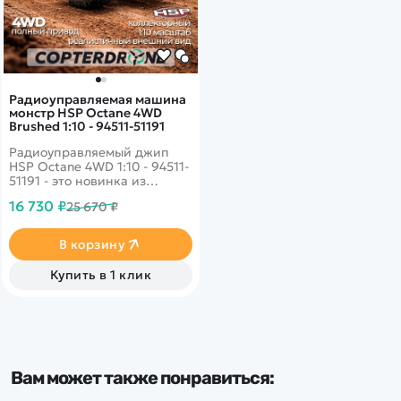
Радиоуправляемая машина
монстр HSP Octane 4WD
Brushed 1:10 - 94511-51191
Радиоуправляемый джип
HSP Octane 4WD 1:10 - 94511-
51191 - это новинка из
каталога HSP. Следующее
16 730 ₽
25 670 ₽
поколение моделей после
94111. Данный образец
имеет пропорциональное
В корзину
управление и полный
привод, коллекторный
Купить в 1 клик
электродвигатель RC550 и
совершенно новую
конструкцию подвески.
Модель имеет сертификат
соответствия EAC.
Вам может также понравиться: