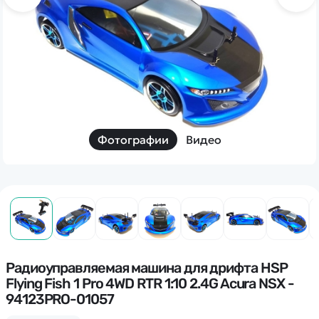
Дополнительный способ связи
WhatsApp/Мобильный
Есть вопрос? Можем связаться с вами
Заказать звонок
Фотографии
Видео
Наши соцсети:
Каталог
Квадрокоптеры
Радиоуправляемая машина для дрифта HSP
Информация
Flying Fish 1 Pro 4WD RTR 1:10 2.4G Acura NSX -
Машинки
94123PRO-01057
Танки
Оптовые продажи