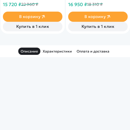
электроники, двойные
высокая проходимость,
15 720 ₽
16 950 ₽
22 960 ₽
18 310 ₽
амортизаторы, новое шасси,
скорость до 30 км/ч, 15-20
повышенная устойчивость.
минут заездов.
В корзину
В корзину
Купить в 1 клик
Купить в 1 клик
Описание
Характеристики
Оплата и доставка