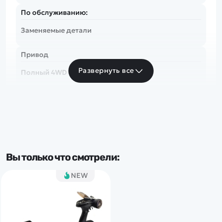
По обслуживанию:
Заменяемые детали
Привод
Развернуть все
Полный 4WD
Скорость
до 50 км/ч
Частота
Вы только что смотрели:
2.4 Ghz
NEW
Тип комплекта
RTR