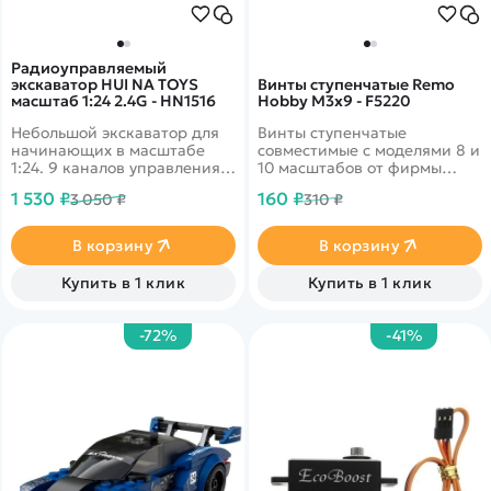
Радиоуправляемый
экскаватор HUI NA TOYS
Винты ступенчатые Remo
масштаб 1:24 2.4G - HN1516
Hobby М3x9 - F5220
Небольшой экскаватор для
Винты ступенчатые
начинающих в масштабе
совместимые с моделями 8 и
1:24. 9 каналов управления.
10 масштабов от фирмы
Реалистичный внешний вид
Remo Hobby. Длина 9 мм,
1 530 ₽
160 ₽
3 050 ₽
310 ₽
с сохранением деталей
диаметр 3 мм
кабины и кузова.
В корзину
В корзину
Купить в 1 клик
Купить в 1 клик
-72%
-41%