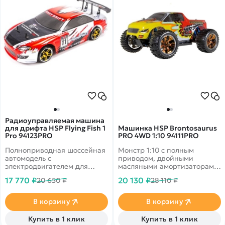
Радиоуправляемая машина
для дрифта HSP Flying Fish 1
Машинка HSP Brontosaurus
Pro 94123PRO
PRO 4WD 1:10 94111PRO
Полноприводная шоссейная
Монстр 1:10 с полным
автомодель с
приводом, двойными
электродвигателем для
масляными амортизаторами
дрифта. Имеет невероятную
на каждом колесе. Скорость
17 770 ₽
20 130 ₽
20 650 ₽
28 110 ₽
управляемость
до 50 км/ч.
В корзину
В корзину
Купить в 1 клик
Купить в 1 клик