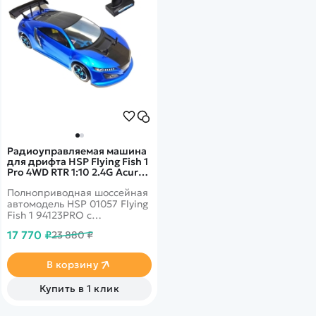
Радиоуправляемая машина
для дрифта HSP Flying Fish 1
Pro 4WD RTR 1:10 2.4G Acura
NSX - 94123PRO-01057
Полноприводная шоссейная
автомодель HSP 01057 Flying
Fish 1 94123PRO с
электродвигателем,
17 770 ₽
23 880 ₽
предназначенная для
дрифта. Оснащена колесами
с низким сцеплением.
В корзину
Подвеска модели позволяет
производить точные
Купить в 1 клик
настройки углов развала и
схождения колес для