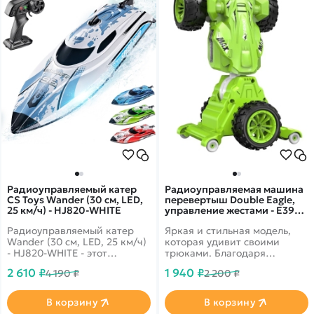
Радиоуправляемый катер
Радиоуправляемая машина
CS Toys Wander (30 см, LED,
перевертыш Double Eagle,
25 км/ч) - HJ820-WHITE
управление жестами - E392-
003|GREEN
Радиоуправляемый катер
Яркая и стильная модель,
Wander (30 см, LED, 25 км/ч)
которая удивит своими
- HJ820-WHITE - этот
трюками. Благодаря
великолепный катер HJ820
уникальной конструкции она
2 610 ₽
1 940 ₽
4 190 ₽
2 200 ₽
несмотря на свой небольшой
может трансформироваться,
размер, может достичь
переворачиваться и
максимальной скорости 25
продолжать движение. А так
В корзину
В корзину
км/ч, благодаря мощному
же предусмотрено