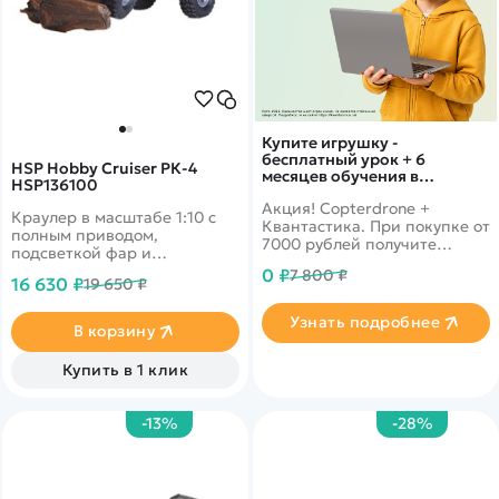
Купите игрушку -
бесплатный урок + 6
HSP Hobby Cruiser РК-4
месяцев обучения в
HSP136100
подарок!
Акция! Copterdrone +
Краулер в масштабе 1:10 с
Квантастика. При покупке от
полным приводом,
7000 рублей получите
подсветкой фар и
уникальное предложение от
влагозащищенным
0 ₽
7 800 ₽
нашего партнера
16 630 ₽
19 650 ₽
корпусом.
Узнать подробнее
В корзину
Купить в 1 клик
-13%
-28%