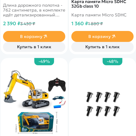
Карта памяти Micro SDHC
Длина дорожного полотна -
32Gb class 10
762 сантиметра, в комплекте
идёт детализированный
Карта памяти Micro SDHC
состав Power Train, станцию
2 390 ₽
1 360 ₽
3 430 ₽
1 880 ₽
загрузки автомобилей,
аксессуары. Расширенный
комплект для состава Power
В корзину
В корзину
Train, здесь вы найдёте
машинки, фуры и даже
Купить в 1 клик
Купить в 1 клик
грузовые контейнеры,
которые можно будет
использовать вместе со
-49%
-48%
станцией загрузки
автотранспорта!