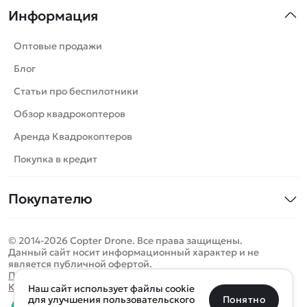
Информация
Машинки
Танки
Оптовые продажи
Вертолеты
Блог
Катера
Статьи про беспилотники
Роботы
Обзор квадрокоптеров
Самолеты
Аренда Квадрокоптеров
Сборные модели
Покупка в кредит
Детские электромобили
Покупателю
Спецтехника
Контакты
Железные дороги
© 2014-2026 Copter Drone. Все права защищены.
Оплата и доставка
Игрушки
Данный сайт носит информационный характер и не
является публичной офертой.
Помощь
Запчасти для моделей
Определить местоположение
Политика конфиденциальности
Карта сайта
Наш сайт использует файлы cookie
Отследить заказ
Бренды
Санкт-Петербург
Москва
Майкоп
Уфа
Понятно
для улучшения пользовательского