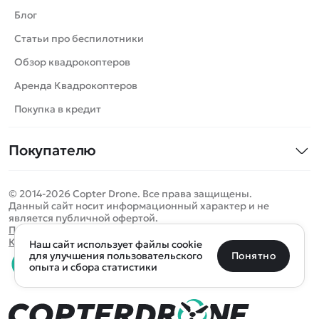
Вертолеты
Блог
Катера
Статьи про беспилотники
Роботы
Обзор квадрокоптеров
Самолеты
Аренда Квадрокоптеров
Сборные модели
Покупка в кредит
Детские электромобили
Покупателю
Спецтехника
Контакты
Железные дороги
© 2014-2026 Copter Drone. Все права защищены.
Оплата и доставка
Игрушки
Данный сайт носит информационный характер и не
является публичной офертой.
Помощь
Запчасти для моделей
Определить местоположение
Политика конфиденциальности
Карта сайта
Наш сайт использует файлы cookie
Отследить заказ
Бренды
Санкт-Петербург
Москва
Майкоп
Уфа
Понятно
для улучшения пользовательского
опыта и сбора статистики
Оплата на сайте
Улан-Удэ
Пермь
Псков
Ростов-на-Дону
0 товаров
Очистить
Все подборки
В корзину
0 ₽