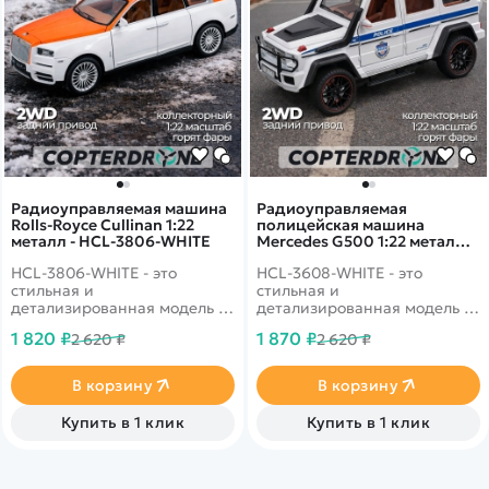
Радиоуправляемая машина
Радиоуправляемая
Rolls-Royce Cullinan 1:22
полицейская машина
металл - HCL-3806-WHITE
Mercedes G500 1:22 металл -
HCL-3608-WHITE
HCL-3806-WHITE - это
HCL-3608-WHITE - это
стильная и
стильная и
детализированная модель с
детализированная модель с
кузовом DIE-CAST,
кузовом DIE-CAST,
1 820 ₽
1 870 ₽
2 620 ₽
2 620 ₽
светодиодной подсветкой
светодиодной подсветкой
фар и эффектным
фар и эффектным
парогенератором с
парогенератором с
В корзину
В корзину
подсветкой.
подсветкой.
Открывающиеся двери,
Открывающиеся двери,
Купить в 1 клик
Купить в 1 клик
капот и багажник делают
капот и багажник делают
модель максимально
модель максимально
реалистичной. Отличный
реалистичной. Отличный
вариант для игры и подарка.
вариант для игры и подарка.