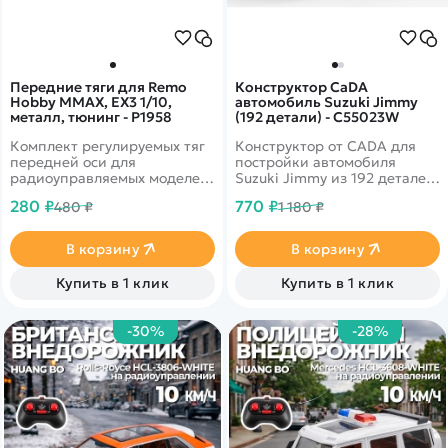
Передние тяги для Remo
Конструктор CaDA
Hobby MMAX, EX3 1/10,
автомобиль Suzuki Jimmy
металл, тюнинг - P1958
(192 детали) - C55023W
Комплект регулируемых тяг
Конструктор от CADA для
передней оси для
постройки автомобиля
радиоуправляемых моделей
Suzuki Jimmy из 192 деталей
Remo Hobby масштаба 1/10.
в масштабе 1/24.
280 ₽
770 ₽
480 ₽
1 180 ₽
В корзину
В корзину
Купить в 1 клик
Купить в 1 клик
-30%
-28%