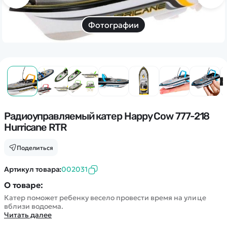
Дополнительный способ связи
WhatsApp/Мобильный
Фотографии
Есть вопрос? Можем связаться с вами
Заказать звонок
Наши соцсети:
Радиоуправляемый катер Happy Cow 777-218
Hurricane RTR
Поделиться
Каталог
Артикул товара:
002031
О товаре:
Квадрокоптеры
Информация
Катер поможет ребенку весело провести время на улице
Машинки
вблизи водоема.
Танки
Читать далее
Оптовые продажи