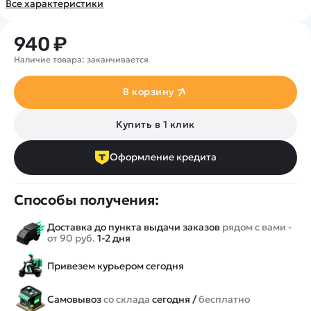
Покупателю
Вертолеты
Все характеристики
Блог
Катера
Статьи про беспилотники
Контакты
940 ₽
Роботы
Обзор квадрокоптеров
Оплата и доставка
Наличие товара: заканчивается
Самолеты
Аренда Квадрокоптеров
Помощь
Сборные модели
Покупка в кредит
Отследить заказ
В корзину
Детские электромобили
Оплата на сайте
Спецтехника
Купить в 1 клик
Железные дороги
Оформление кредита
Конструкторы
Запчасти для моделей
Способы получения:
Доставка до пункта выдачи заказов
рядом с вами -
от 90 руб.
1-2 дня
Привезем курьером сегодня
Самовывоз
со склада
сегодня /
бесплатно