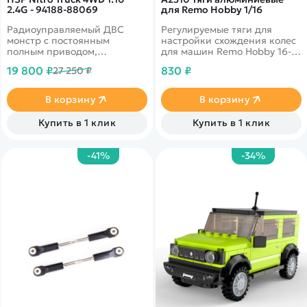
2.4G - 94188-88069
для Remo Hobby 1/16
Радиоуправляемый ДВС
Регулируемые тяги для
монстр с постоянным
настройки схождения колес
полным приводом,
для машин Remo Hobby 16-го
подготовленный для заездов
масштаба
19 800 ₽
830 ₽
27 250 ₽
по полному бездорожью.
Масштаб 1 к 10. Радиус
действия пульта до 100
В корзину
В корзину
метров. Цвет синий
Купить в 1 клик
Купить в 1 клик
-41%
-34%