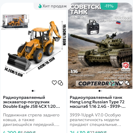
Хит продаж
-11%
Радиоуправляемый
Радиоуправляемый танк
экскаватор-погрузчик
Heng Long Russian Type 72
Double Eagle JSB 4CX 1:20
масштаб 1:16 2.4G - 3939-
2.4G RTR E589-003
1UpgA V7.0
Подвижная стрела заднего
3939-1UpgA V7.0 Особую
ковша, а также
реалистичность модели
двигающийся передний.
придают специальные
Имеет резиновые колеса и
визуальные и акустические
4 200 ₽
24 430 ₽
5 030 ₽
27 530 ₽