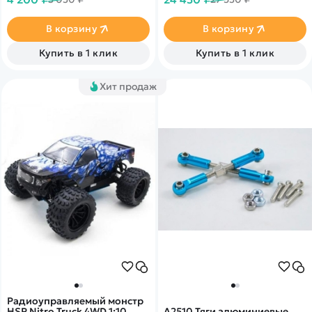
хорошую проходимость
эффекты.&nbsp;MZ - Pro
Upgrade Version - Шестерня
из цинкового сплава,
В корзину
В корзину
металлический гусеницы,
металлическое ведущее
Купить в 1 клик
Купить в 1 клик
колесо
Хит продаж
Радиоуправляемый монстр
HSP Nitro Truck 4WD 1:10
A2510 Тяги алюминиевые