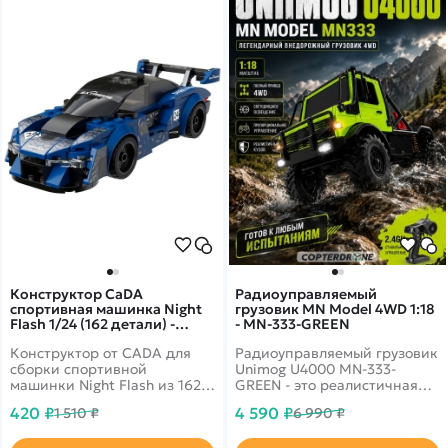
Конструктор CaDA
Радиоуправляемый
спортивная машинка Night
грузовик MN Model 4WD 1:18
Flash 1/24 (162 детали) -
- MN-333-GREEN
C55051W
Конструктор от CADA для
Радиоуправляемый грузовик
сборки спортивной
Unimog U4000 MN-333-
машинки Night Flash из 162
GREEN - это реалистичная
деталей в масштабе 1/24.
RC модель внедорожника в
420 ₽
4 590 ₽
1 510 ₽
6 990 ₽
Крутятся колеса.
масштабе 1:18, созданная
для любителей бездорожья,