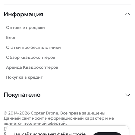
Квадрокоптеры
Информация
Машинки
Танки
Оптовые продажи
Вертолеты
Блог
Катера
Статьи про беспилотники
Роботы
Обзор квадрокоптеров
Самолеты
Аренда Квадрокоптеров
Сборные модели
Покупка в кредит
Детские электромобили
Покупателю
Спецтехника
Контакты
Железные дороги
© 2014-2026 Copter Drone. Все права защищены.
Оплата и доставка
Игрушки
Данный сайт носит информационный характер и не
является публичной офертой.
Помощь
Запчасти для моделей
Определить местоположение
Политика конфиденциальности
Карта сайта
Наш сайт использует файлы cookie