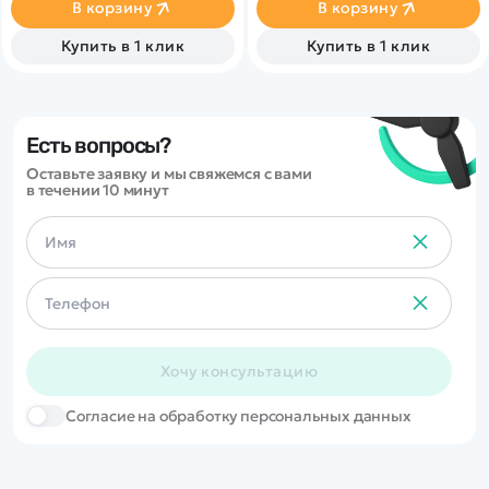
радиоуправляемых машин и
В корзину
В корзину
коллекционных моделей.
Машинка выполнена в
Купить в 1 клик
Купить в 1 клик
зелёном цвете, имеет
детализированный кузов,
полный привод 4WD,
световые эффекты и
прочную конструкцию для
активных заездов по сухим
Есть вопросы?
поверхностям.
Оставьте заявку и мы свяжемся с вами
в течении 10 минут
Хочу консультацию
Cогласие на обработку персональных данных