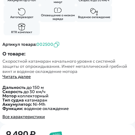
Покупателю
Аккумулятор Li-Ion
Скорость до 20 км/ч
Вертолеты
минут
Блог
Катера
Статьи про беспилотники
Контакты
Оповещение о низком
Автопереворот
Водяное охлаждение
Роботы
заряде
Обзор квадрокоптеров
Оплата и доставка
Самолеты
Аренда Квадрокоптеров
Помощь
RTR комплект
Сборные модели
Покупка в кредит
Отследить заказ
Детские электромобили
Артикул товара:
002500
Оплата на сайте
Спецтехника
О товаре:
Железные дороги
Скоростной катамаран начального уровня с системой
защиты от опрокидывания. Имеет металлический гребной
Конструкторы
винт и водяное охлаждение мотора
Читать далее
Запчасти для моделей
Дальность
до 150 м
Скорость
до 30 км/ч
Мотор
коллекторный
Тип судна
катамаран
Аккумулятор:
Ni-Mh
Функции:
водяное охлаждение
Все характеристики
9 490 ₽
-20%