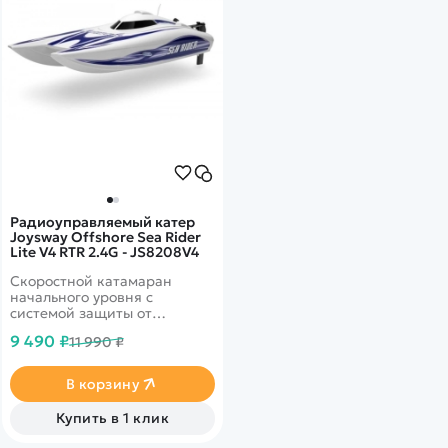
Радиоуправляемый катер
Joysway Offshore Sea Rider
Lite V4 RTR 2.4G - JS8208V4
Скоростной катамаран
начального уровня с
системой защиты от
опрокидывания. Имеет
9 490 ₽
11 990 ₽
металлический гребной
винт и водяное охлаждение
мотора
В корзину
Купить в 1 клик