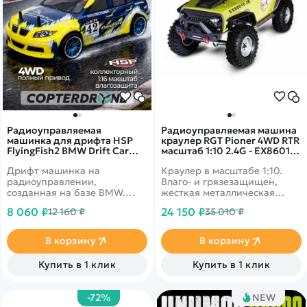
Радиоуправляемая
Радиоуправляемая машина
машинка для дрифта HSP
краулер RGT Pioner 4WD RTR
FlyingFish2 BMW Drift Car
масштаб 1:10 2.4G - EX86010-
4WD 1:16 - 94163-16303
JK|R86237-1
Дрифт машинка на
Краулер в масштабе 1:10.
радиоуправлении,
Влаго- и грязезащищен,
созданная на базе BMW.
жесткая металлическая
Двигатель коллекторный,
рама, серво с защитой от
8 060 ₽
24 150 ₽
12 160 ₽
35 010 ₽
батарея установлена NiMh с
попадания воды и песка.
объёмом 1100 мАч. Время
Скорость до 30 км/ч.
игры достигает 20 минут.
Подходит для эксплуатации
В корзину
В корзину
Высокая детализация. С
в сложных условиях. Кузов
машинкой можно играть как
зелёного цвета.
Купить в 1 клик
Купить в 1 клик
дома, так и на улице в сухую
погоду. Выполнен в сине-
желтом цвете.
-72%
NEW