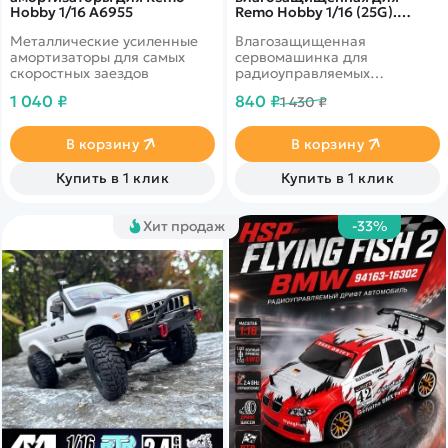
Hobby 1/16 A6955
Remo Hobby 1/16 (25G).
E9812
Металлические усиленные
Влагозащищенная
амортизаторы для самых
cервомашинка для
скоростных заездов
радиоуправляемых
автомоделей Remo Hobby
1 040 ₽
840 ₽
1 430 ₽
масштаба 1/16
В корзину
В корзину
Купить в 1 клик
Купить в 1 клик
Хит продаж
-33%