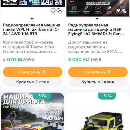
Радиоуправляемая машина
Радиоуправляемая
пикап WPL Hilux (белый) C-
машинка для дрифта HSP
24-1 4WD 1:16 RTR
FlyingFish2 BMW Drift Car
4WD 1:16 - 94163-16302
Копийная трофи-модель
Дрифт машинка на
легендарной Toyoya Hilux.
радиоуправлении,
Отличная проходимость,
созданная на базе BMW.
неразрезные мосты,
Двигатель коллекторный,
4 070 ₽
8 060 ₽
5 820 ₽
12 160 ₽
постоянный полный привод
батарея установлена NiMh с
позволят Вам окунуться в
объёмом 1100 мАч. Время
мир бездорожья. Модель
игры достигает 20 минут.
В корзину
В корзину
выполнена в белом цвете.
Высокая детализация. С
машинкой можно играть как
Купить в 1 клик
Купить в 1 клик
дома, так и на улице в сухую
погоду. Выполнен в красном
цвете.
-33%
-31%