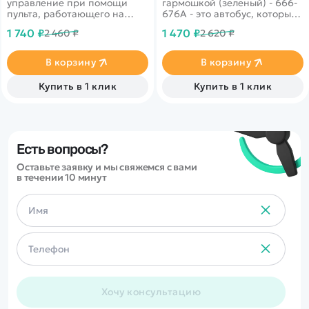
управление при помощи
гармошкой (зеленый) - 666-
пульта, работающего на
676A - это автобус, который
частоте 40Mhz. У нее
управляется пультом
1 740 ₽
1 470 ₽
2 460 ₽
2 620 ₽
водонепроницаемый корпус,
дистанционного
что позволяет ей нырять и
управления, выполненного в
всплывать на поверхность.
виде руля с различными
В корзину
В корзину
кнопками.
Купить в 1 клик
Купить в 1 клик
Есть вопросы?
Оставьте заявку и мы свяжемся с вами
в течении 10 минут
Хочу консультацию