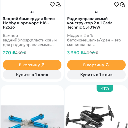
Задний бампер для Remo
Радиоуправляемый
Hobby шорт-корс 1:16 -
конструктор 2 в 1 Cada
P2526
Technic C51014W
Бампер
Модель 2 в 1:
задний&nbsp;пластиковый
бетономешалка/кран – это
для радиоуправляемых
машинка на
моделей Remo Hobby
радиоуправлении, которую
270 ₽
3 360 ₽
460 ₽
4 090 ₽
Rocket&nbsp;масштаба 1/16.
ребенок собирает сам! 814
деталек для сборки в
наборе
В корзину
В корзину
Купить в 1 клик
Купить в 1 клик
-11%