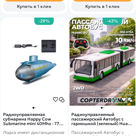
Клиренс - 3 см. Время игры
Купить в 1 клик
Купить в 1 клик
15-25 минут.
-29%
-43%
Радиоуправляемая
Радиоуправляемый
субмарина Happy Cow
пассажирский Автобус с
Submarine mini 40Mhz - 777-
гармошкой (зеленый) Huang
586S BLUE
Bo - 666-676A
Лодка имеет дистанционное
Пассажирский Автобус с