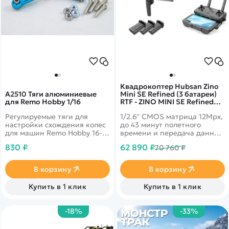
Квадрокоптер Hubsan Zino
A2510 Тяги алюминиевые
Mini SE Refined (3 батареи)
для Remo Hobby 1/16
RTF - ZINO MINI SE Refined
COMBO-3
Регулируемые тяги для
1/2.6'' CMOS матрица 12Mpx,
настройки схождения колес
до 43 минут полетного
для машин Remo Hobby 16-го
времени и передача данных
масштаба
до 10 км! 4k запись видео
830 ₽
62 890 ₽
70 760 ₽
30fps и трансляция 1080p на
смартфон. Возможностью
цифровой передачи
В корзину
В корзину
изображений&nbsp;Syncreas
3.0.
Купить в 1 клик
Купить в 1 клик
-18%
-33%