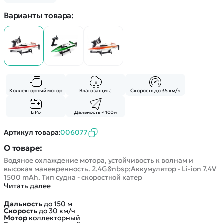
Покупателю
Вертолеты
Блог
Варианты товара:
Катера
Статьи про беспилотники
Контакты
Роботы
Обзор квадрокоптеров
Оплата и доставка
Самолеты
Аренда Квадрокоптеров
Помощь
Сборные модели
Покупка в кредит
Отследить заказ
Детские электромобили
Оплата на сайте
Спецтехника
Коллекторный мотор
Влагозащита
Скорость до 35 км/ч
Железные дороги
Конструкторы
LiPo
Дальность < 100м
Запчасти для моделей
Артикул товара:
006077
О товаре:
Водяное охлаждение мотора, устойчивость к волнам и
высокая маневренность. 2.4G&nbsp;Аккумулятор - Li-ion 7.4V
1500 mAh. Тип судна - скоростной катер
Читать далее
Дальность
до 150 м
Скорость
до 30 км/ч
Мотор
коллекторный