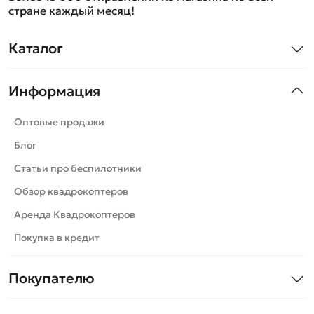
стране каждый месяц!
Каталог
Квадрокоптеры
Информация
Машинки
Танки
Оптовые продажи
Вертолеты
Блог
Катера
Статьи про беспилотники
Роботы
Обзор квадрокоптеров
Самолеты
Аренда Квадрокоптеров
Сборные модели
Покупка в кредит
Детские электромобили
Покупателю
Спецтехника
Контакты
Железные дороги