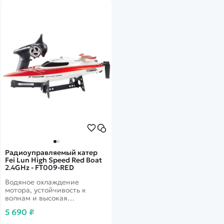
Радиоуправляемый катер
Fei Lun High Speed Red Boat
2.4GHz - FT009-RED
Водяное охлаждение
мотора, устойчивость к
волнам и высокая
маневренность.
5 690 ₽
2.4G&nbsp;Аккумулятор - Li-
ion 7.4V 1500 mAh. Тип судна