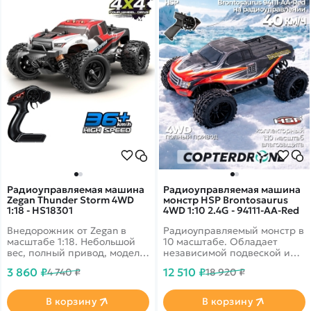
Радиоуправляемая машина
Радиоуправляемая машина
Zegan Thunder Storm 4WD
монстр HSP Brontosaurus
1:18 - HS18301
4WD 1:10 2.4G - 94111-AA-Red
Внедорожник от Zegan в
Радиоуправляемый монстр в
масштабе 1:18. Небольшой
10 масштабе. Обладает
вес, полный привод, модель
независимой подвеской и
разгоняется до скорости 36
полным приводом.
3 860 ₽
12 510 ₽
4 740 ₽
18 920 ₽
км/ч. Корпус выполнен в
Установлен качественный
черно-бело-красных цветах.
коллекторный двигатель,
способный развивать
В корзину
В корзину
скорость до 35 км в час.