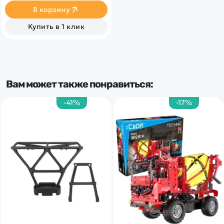
- скоростной катер
В корзину
Купить в 1 клик
Вам может также понравиться:
-41%
-17%