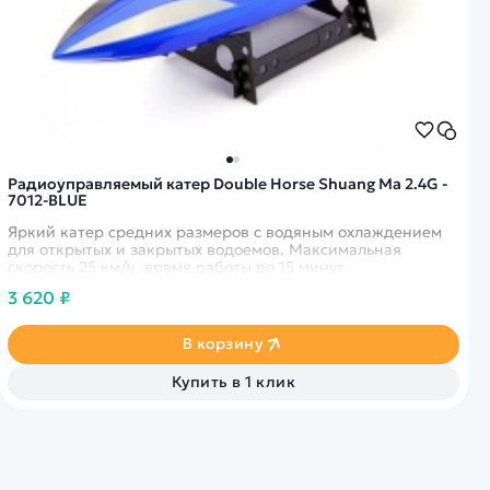
Радиоуправляемый катер Double Horse Shuang Ma 2.4G -
7012-BLUE
Яркий катер средних размеров с водяным охлаждением
для открытых и закрытых водоемов. Максимальная
скорость 25 км/ч, время работы до 15 минут
3 620 ₽
В корзину
Купить в 1 клик