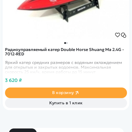
Радиоуправляемый катер Double Horse Shuang Ma 2.4G -
7012-RED
Яркий катер средних размеров с водяным охлаждением
для открытых и закрытых водоемов. Максимальная
скорость 25 км/ч, время работы до 15 минут
3 620 ₽
В корзину
Купить в 1 клик