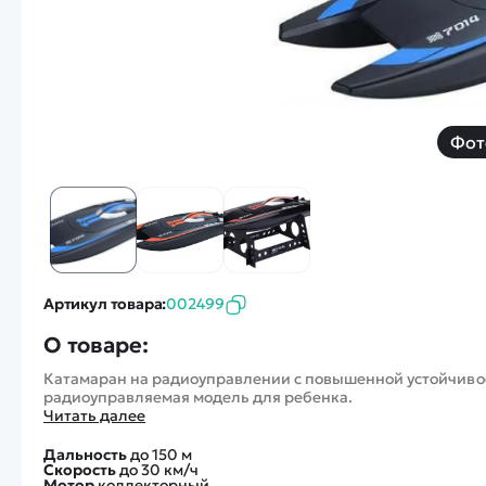
Смотреть
Запчасти
Дроны с 4k камеро
Уцененные товары
Просмотренные товары
Скид
Скоростной катер
Вертолетик для дет
Фот
Машины 1 к 10
Артикул товара:
002499
Смотреть
О товаре:
Катамаран на радиоуправлении с повышенной устойчиво
радиоуправляемая модель для ребенка.
Читать далее
Дальность
до 150 м
Скорость
до 30 км/ч
Мотор
коллекторный