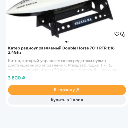
Катер радиоуправляемый Double Horse 7011 RTR 1:16
2.4Ghz
Катер, который управляется посредством пульта
дистанционного управления. Масштаб лодки 1 к 16,
скорость движения до 30 км в час. Крепкий экологически
безопасный ABS пластик. Ваш ребенок останется
3 800 ₽
неравнодушен к этой маневренной и скоростной
лодке.&nbsp;
В корзину
Купить в 1 клик