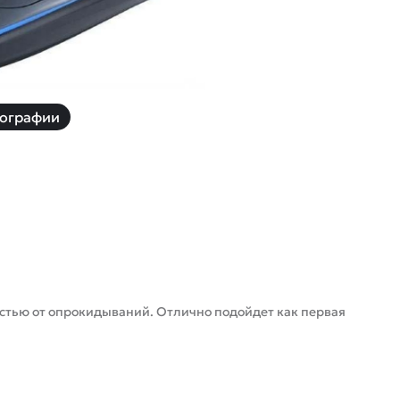
й
Заказать звонок
ки
ей ну пульте
ографии
Наши соцсети:
-30%
стью от опрокидываний. Отлично подойдет как первая