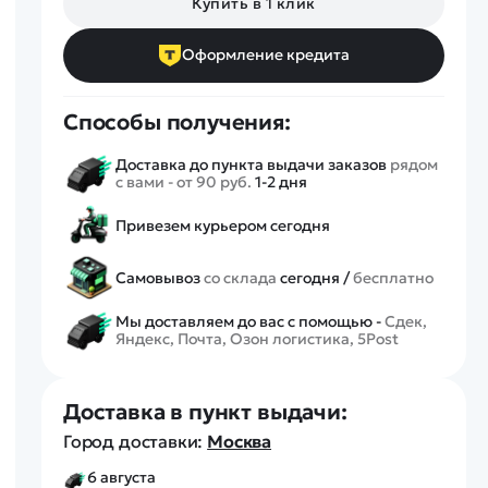
Купить в 1 клик
Спецтехника
Железные дороги
Оформление кредита
Конструкторы
Запчасти для моделей
Способы получения:
Доставка до пункта выдачи заказов
рядом
с вами - от 90 руб.
1-2 дня
Привезем курьером сегодня
Самовывоз
со склада
сегодня /
бесплатно
Мы доставляем до вас с помощью -
Сдек,
Яндекс, Почта, Озон логистика, 5Post
Доставка в пункт выдачи:
Город доставки:
Москва
6 августа